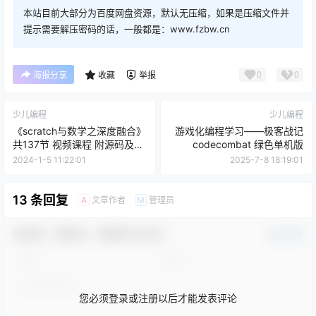
本站目前大部分为百度网盘资源，默认无压缩，如果是压缩文件并
提示需要解压密码的话，一般都是：www.fzbw.cn
0
0
海报分享
收藏
举报
少儿编程
少儿编程
《scratch与数学之深度融合》
游戏化编程学习——极客战记
共137节 视频课程 附源码及课
codecombat 绿色单机版
件
2024-1-5 11:22:01
2025-7-8 18:19:01
13 条回复
文章作者
管理员
A
M
欢迎您，新朋友，感谢参与互动！
确认修改
您必须登录或注册以后才能发表评论