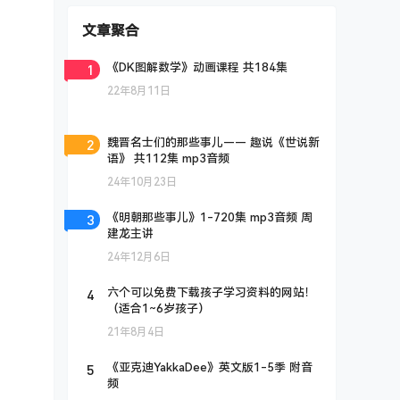
文章聚合
1
《DK图解数学》动画课程 共184集
22年8月11日
2
魏晋名士们的那些事儿—— 趣说《世说新
语》 共112集 mp3音频
24年10月23日
3
《明朝那些事儿》1-720集 mp3音频 周
建龙主讲
24年12月6日
4
六个可以免费下载孩子学习资料的网站！
（适合1~6岁孩子）
21年8月4日
5
《亚克迪YakkaDee》英文版1-5季 附音
频