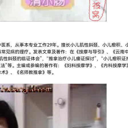
医系，从事本专业工作29年。擅长小儿肌性斜颈、小儿疳积、
科常见病的理疗。发表文章及著作：在《按摩与导引》、《云南
肌性斜颈的临证体会”，“推拿治疗小儿痿证探讨”，“小儿疳积证
用五法”等。主编或参编的著作有：《妇科按摩学》、《内科按摩学
拿术》、《名师教推拿》等。