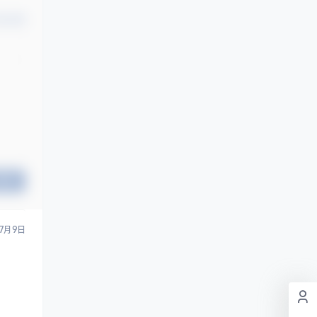
认修改
提交
7月9日