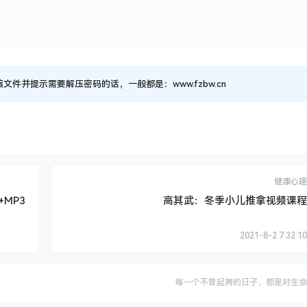
并提示需要解压密码的话，一般都是：www.fzbw.cn
健康心理
+MP3
高其武：冬季小儿推拿视频课程
2021-8-2 7:32:10
每一个不曾起舞的日子，都是对生命