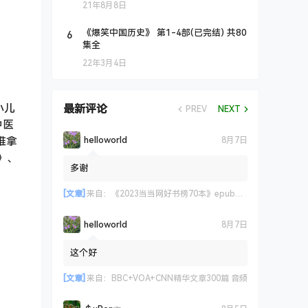
21年8月8日
6
《爆笑中国历史》 第1-4部(已完结) 共80
集全
22年3月4日
小儿
最新评论
PREV
NEXT
中医
helloworld
推拿
8月7日
》、
多谢
[文章]
来自：
《2023当当网好书榜70本》epub+azw3+mobi格式
helloworld
8月7日
这个好
[文章]
来自：
BBC+VOA+CNN精华文章300篇 音频