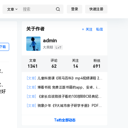
登录
快速注册
文章
关于作者
关注
私信
admin
下载
Lv7
大乘期
文章
评论
关注
粉丝
1341
62
14
691
位，
[文章]
儿童科普课《斑马百科》mp4视频课程 20
穴、
科高清视频 已更新
[文章]
博看书苑 免费正版书籍的app，安卓、iOS
较好
均可用，无任何广告
[文章]
《家长应该陪孩子看的100部BBC经典纪录
片》共550GB
[文章]
骑象少年《9大城市亲子研学手册》 PDF格
式
Ta的全部动态