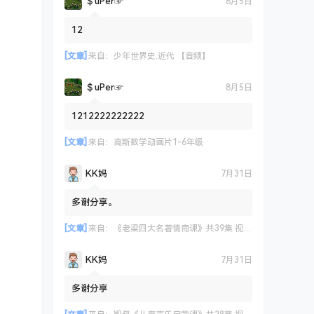
＄uΡer☞
8月5日
12
[文章]
来自：
少年世界史.近代 【音频】
＄uΡer☞
8月5日
1212222222222
[文章]
来自：
高斯数学动画片1-6年级
KK妈
7月31日
多谢分享。
[文章]
来自：
《老梁四大名著情商课》共39集 视频课程
KK妈
7月31日
多谢分享