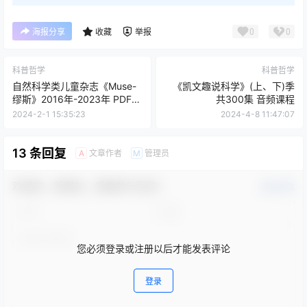
0
0
海报分享
收藏
举报
科普哲学
科普哲学
自然科学类儿童杂志《Muse-
《凯文趣说科学》(上、下)季
缪斯》2016年-2023年 PDF格
共300集 音频课程
式
2024-2-1 15:35:23
2024-4-8 11:47:07
13 条回复
文章作者
管理员
A
M
欢迎您，新朋友，感谢参与互动！
确认修改
您必须登录或注册以后才能发表评论
登录