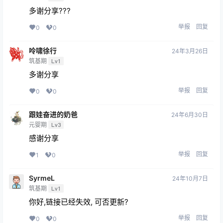
多谢分享???
举报
回复
0
0
呤啸徐行
24年3月26日
筑基期
Lv1
多谢分享
举报
回复
0
0
跟娃奋进的奶爸
24年6月30日
元婴期
Lv3
感谢分享
举报
回复
1
0
SyrmeL
24年10月7日
筑基期
Lv1
你好,链接已经失效, 可否更新?
举报
回复
0
0