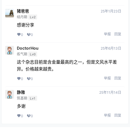
猪爸爸
25年1月23日
结丹期
Lv2
感谢分享
举报
回复
0
0
DoctorHou
25年6月13日
练气期
Lv0
这个杂志目前是含金量最高的之一，但是文风水平差
异。价格越来越贵。
举报
回复
0
0
静雅
25年11月14日
筑基期
Lv1
多谢
举报
回复
0
0