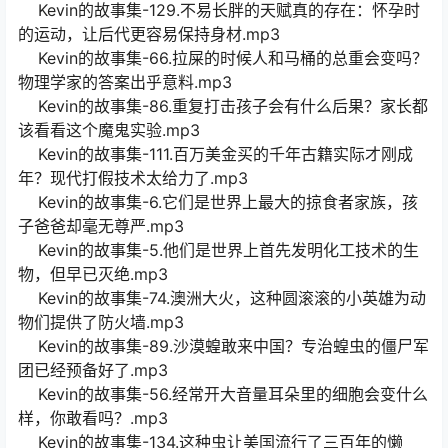
Kevin的故事集-129.不易长胖的天赋真的存在：怀孕时
的运动，让后代更容易保持身材.mp3
Kevin的故事集-66.拉屎的时候人和马桶的总重会变吗？
物理学家的答案出乎意料.mp3
Kevin的故事集-86.重复打击孩子会有什么后果？家长都
该看看这个魔鬼实验.mp3
Kevin的故事集-111.百万美金买的千年古籍实际才刚成
年？现代打假技术太给力了.mp3
Kevin的故事集-6.它们是世界上最大的掠食者家族，孩
子爸爸却毫无尊严.mp3
Kevin的故事集-5.他们是世界上首先发明化工技术的生
物，但早已灭绝.mp3
Kevin的故事集-74.澳洲大火，这种圆滚滚的小英雄为动
物们提供了防火墙.mp3
Kevin的故事集-89.沙漠蝗敢来中国？专治蝗虫的僵尸军
团已经预备好了.mp3
Kevin的故事集-56.经常开大音量耳朵里的细胞会变什么
样，你敢看吗？.mp3
Kevin的故事集-134.这种虫让美国流行了三百年的懒