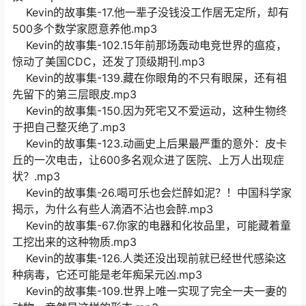
Kevin的故事集-17.他一辈子没钱没工作居无定所，却有
500多个数学家愿意养他.mp3
Kevin的故事集-102.15年前那场轰动电竞世界的瘟疫，
惊动了美国CDC，还发了顶级期刊.mp3
Kevin的故事集-139.藏在你眼角的不只有眼屎，还有祖
先留下的第三层眼皮.mp3
Kevin的故事集-150.因为死宅又不爱运动，这种生物终
于把自己整灭绝了.mp3
Kevin的故事集-123.动画史上后果最严重的意外：皮卡
丘的一次电击，让600多名观众进了医院、上万人出现症
状？.mp3
Kevin的故事集-26.喝可乐也会烂醉如泥？！中国科学家
揭示，为什么有些人滴酒不沾也会醉.mp3
Kevin的故事集-67.你家的电器和化妆品里，可能藏着童
工挖出来的这种物质.mp3
Kevin的故事集-126.人类还没出现前就已经世代感染这
种病毒，它还可能是老年痴呆元凶.mp3
Kevin的故事集-109.世界上唯一实现了完全一夫一妻的