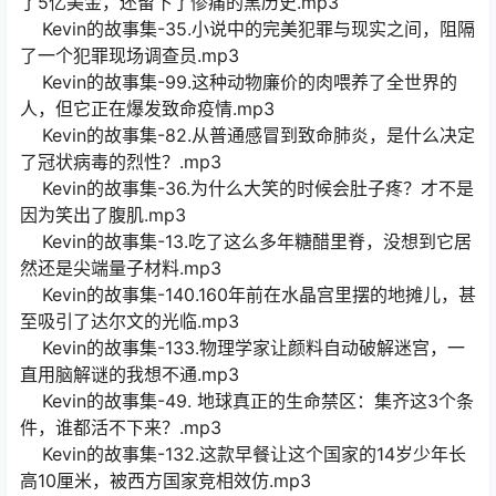
了5亿美金，还留下了惨痛的黑历史.mp3
Kevin的故事集-35.小说中的完美犯罪与现实之间，阻隔
了一个犯罪现场调查员.mp3
Kevin的故事集-99.这种动物廉价的肉喂养了全世界的
人，但它正在爆发致命疫情.mp3
Kevin的故事集-82.从普通感冒到致命肺炎，是什么决定
了冠状病毒的烈性？.mp3
Kevin的故事集-36.为什么大笑的时候会肚子疼？才不是
因为笑出了腹肌.mp3
Kevin的故事集-13.吃了这么多年糖醋里脊，没想到它居
然还是尖端量子材料.mp3
Kevin的故事集-140.160年前在水晶宫里摆的地摊儿，甚
至吸引了达尔文的光临.mp3
Kevin的故事集-133.物理学家让颜料自动破解迷宫，一
直用脑解谜的我想不通.mp3
Kevin的故事集-49. 地球真正的生命禁区：集齐这3个条
件，谁都活不下来？.mp3
Kevin的故事集-132.这款早餐让这个国家的14岁少年长
高10厘米，被西方国家竞相效仿.mp3