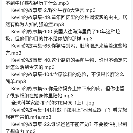
不到牛仔裤都经历了什么.mp3
Kevin的故事集-2.野外生存8大谣言.mp3
Kevin的故事集-49.童年回忆里的这种圆滚滚的虫虫，居
然有鲜为人知的强迫症.mp3
Kevin的故事集-100.美国人往海洋里倒了10年这种垃
圾，但他们的目的并不是你想的那样.mp3
Kevin的故事集-65.你猜得到吗，肚脐眼原来连着这些地
方.mp3
Kevin的故事集-40.这个离奇的呆萌生物，谁也不确定它
是怎么活到今天的.mp3
Kevin的故事集-104.含糖饮料的危险，不仅是长胖这么
简单.mp3
Kevin的故事集-5.你是你妈身上掉下来的肉，但你也留
了很多细胞在她身体里陪她.mp3
全球科学家给孩子的STEM课（上）.jpg
Kevin的故事集-141.打蚊子都用上“基因武器”了？看完想
想有些害怕.m4a.mp3
Kevin的故事集-22.谁说爸爸不能产奶？不要被性别限制
了想象力.mp3