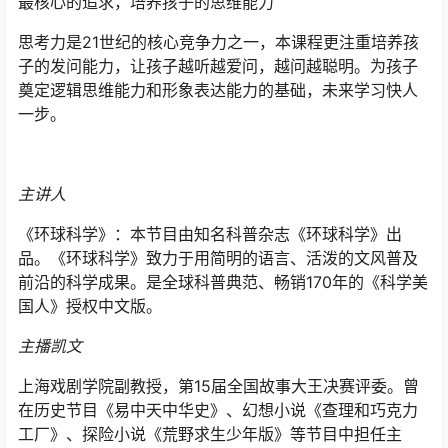
最核心的追求，培养孩子的思维能力
思考力是21世纪的核心竞争力之一，本课程更注重培养孩
子的发问能力，让孩子越听越爱问，越问越聪明。为孩子
奠定逻辑思维能力和形象表达能力的基础，未来学习快人
一步。
主讲人
《环球科学》：本节目由知名科普杂志《环球科学》出
品。《环球科学》致力于用简明的语言、活泼的文风普及
前沿的科学成果。是全球科普典范、畅销170年的《科学美
国人》授权中文版。
主播凯文
上海戏剧学院副教授，第15届全国故事大王决赛评委。曾
在历史节目《易中天中华史》、幻想小说《查理和巧克力
工厂》、探险小说《荒野求生少年版》等节目中担任主