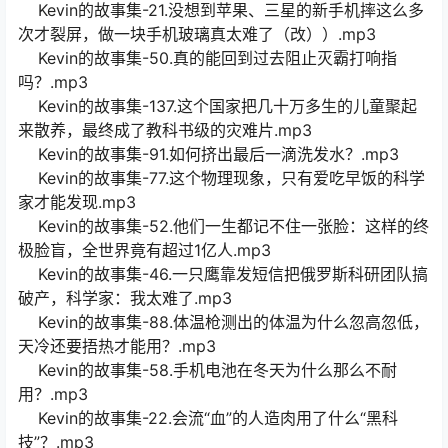
Kevin的故事集-21.没想到苹果、三星的新手机摔这么多
次才裂屏，做一块手机玻璃真太难了（改））.mp3
Kevin的故事集-50.真的能回到过去阻止灭霸打响指
吗？.mp3
Kevin的故事集-137.这个国家把几十万多生的儿童聚起
来散养，最终成了教科书级的灾难片.mp3
Kevin的故事集-91.如何挤出最后一滴洗发水？.mp3
Kevin的故事集-77.这个物理现象，只有爱吃早饭的科学
家才能发现.mp3
Kevin的故事集-52.他们一生都记不住一张脸：这样的终
极脸盲，全世界竟有超过1亿人.mp3
Kevin的故事集-46.一只鹰靠发短信把俄罗斯科研团队搞
破产，科学家：我太难了.mp3
Kevin的故事集-88.体温枪测出的体温为什么忽高忽低，
天冷还要捂热才能用？.mp3
Kevin的故事集-58.手机电池在冬天为什么那么不耐
用？.mp3
Kevin的故事集-22.会流“血”的人造肉用了什么“黑科
技”？.mp3