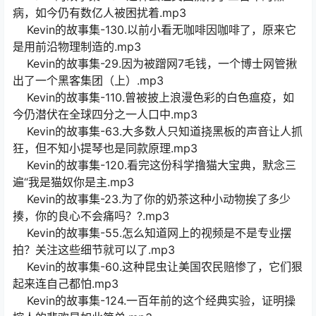
病，如今仍有数亿人被困扰着.mp3
Kevin的故事集-130.以前小看无咖啡因咖啡了，原来它
是用前沿物理制造的.mp3
Kevin的故事集-29.因为被蹭网7毛钱，一个博士网管揪
出了一个黑客集团（上）.mp3
Kevin的故事集-110.曾被披上浪漫色彩的白色瘟疫，如
今仍潜伏在全球四分之一人口中.mp3
Kevin的故事集-63.大多数人只知道挠黑板的声音让人抓
狂，但不知小提琴也是同款原理.mp3
Kevin的故事集-120.看完这份科学撸猫大宝典，默念三
遍“我是猫奴你是主.mp3
Kevin的故事集-23.为了你的奶茶这种小动物挨了多少
揍，你的良心不会痛吗？?.mp3
Kevin的故事集-55.怎么知道网上的视频是不是专业摆
拍？关注这些细节就可以了.mp3
Kevin的故事集-60.这种昆虫让美国农民赔惨了，它们狠
起来连自己都怕.mp3
Kevin的故事集-124.一百年前的这个经典实验，证明操