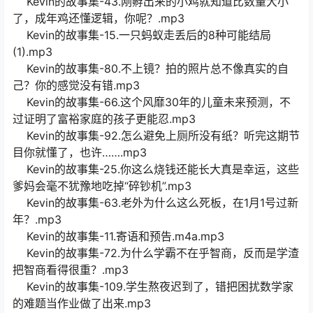
Kevin的故事集-43.刚孵出来的小鸡就知道比数量大小
了，成年鸡还懂逻辑，你呢？.mp3
Kevin的故事集-15.一只蚂蚁走丢后的8种可能结局
(1).mp3
Kevin的故事集-80.不上镜？拍的照片总不像真实的自
己？你的感觉没有错.mp3
Kevin的故事集-66.这个风靡30年的儿童未来预测，不
过证明了富裕家庭的孩子更能忍.mp3
Kevin的故事集-92.怎么避免上厕所没有纸？听完这期节
目你就懂了，也许…….mp3
Kevin的故事集-25.你这么烧钱还能长大真是幸运，这些
爹妈会毫不犹豫地吃掉“碎钞机”.mp3
Kevin的故事集-63.老外为什么这么死板，在1月1号过新
年？.mp3
Kevin的故事集-11.寄语和预告.m4a.mp3
Kevin的故事集-72.为什么学霸不在乎智商，反而是学渣
把智商看得很重？.mp3
Kevin的故事集-109.学生熬夜迟到了，错把困扰数学家
的难题当作业做了出来.mp3