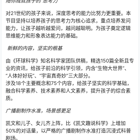
陪你成就孩子的“思考力”
对21世纪的孩子来说，深度思考的能力比努力更重要。本
节目坚持以培养孩子的思考力为核心追求，重点培养发问
能力，让孩子越听越爱问，越问越聪明。为孩子奠定逻辑
思维能力和形象表达能力的基础。
新鲜的内容，坚实的根基
由《环球科学》知名科学家团队供稿，精选150篇全新且专
业的资讯，给孩子前沿的科学引领，内含“生物大世界”、
“人体好好玩”、“宇宙真奇妙”三大部分。
涉及18个主要概念和75个内容，给孩子坚实的科学基础，
融合科学素养、技术素养和人文素养，提升孩子的综合素
质。
广播剧制作水准，场景感更足
凯文和儿子、女儿齐上阵，比《凯文趣说科学》上增加
50%的对话量，以严格的广播剧制作水准打造沉浸式科普
剧场。