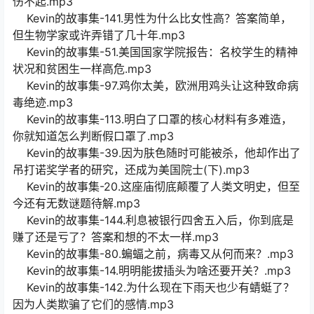
伤不起.mp3
Kevin的故事集-141.男性为什么比女性高？答案简单，
但生物学家或许弄错了几十年.mp3
Kevin的故事集-51.美国国家学院报告：名校学生的精神
状况和贫困生一样高危.mp3
Kevin的故事集-97.鸡你太美，欧洲用鸡头让这种致命病
毒绝迹.mp3
Kevin的故事集-113.明白了口罩的核心材料有多难造，
你就知道怎么判断假口罩了.mp3
Kevin的故事集-39.因为肤色随时可能被杀，他却作出了
吊打诺奖学者的研究，还成为美国院士(下).mp3
Kevin的故事集-20.这座庙彻底颠覆了人类文明史，但至
今还有无数谜题待解.mp3
Kevin的故事集-144.利息被银行四舍五入后，你到底是
赚了还是亏了？答案和想的不太一样.mp3
Kevin的故事集-80.蝙蝠之前，病毒又从何而来？.mp3
Kevin的故事集-14.明明能拔插头为啥还要开关？.mp3
Kevin的故事集-142.为什么现在下雨天也少有蜻蜓了？
因为人类欺骗了它们的感情.mp3