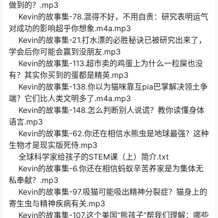
做到的？.mp3
Kevin的故事集-78.混得不好，不用自责：研究表明运气
对成功的影响超乎你想象.m4a.mp3
Kevin的故事集-21.打水漂的必胜秘诀已被研究出来了，
学会后你可能会赢到没朋友.mp3
Kevin的故事集-113.超市卖的鸡蛋上为什么一粒屎也没
有？其实你买到的蛋都是精英.mp3
Kevin的故事集-138.你以为猫咪靠互pia巴掌解决领土争
端？它们比人类文明多了.m4a.mp3
Kevin的故事集-148.怎么判断别人说谎？教你读懂身体
语言.mp3
Kevin的故事集-62.你还在相信水熊虫是地球最强？这种
生物才是现实版死侍.mp3
全球科学家给孩子的STEM课（上）简介.txt
Kevin的故事集-6.你还在相信蚂蚁辛苦养家是为集体无
私奉献？.mp3
Kevin的故事集-97.吸猫可能吸出精神分裂症？猫身上的
寄生虫与精神疾病有关.mp3
Kevin的故事集-107.这个美国“熊孩子”帮我们理解：哪些