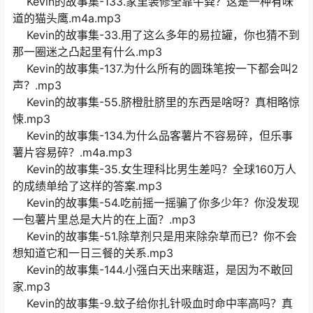
Kevin的故事集-133.家里装修全靠牛粪？这是一种有味
道的猫头鹰.m4a.mp3
Kevin的故事集-33.用了这么多年的易拉罐，你也猜不到
那一圈迷之凸起里有什么.mp3
Kevin的故事集-137.为什么所有的圆珠笔按一下都会叫2
声？.mp3
Kevin的故事集-55.脐橙肚脐里的东西是啥呀？真相略惊
悚.mp3
Kevin的故事集-134.为什么品客薯片不容易碎，但乐事
薯片容易碎？.m4a.mp3
Kevin的故事集-35.女生理科比男生差吗？全球160万人
的成绩单给了这样的答案.mp3
Kevin的故事集-54.吃前摇一摇骗了你多少年？你没发现
一包薯片里总是大片的在上面？.mp3
Kevin的故事集-51.除草剂只是用来除杂草而已？你不会
想知道它和一日三餐的关系.mp3
Kevin的故事集-144.小强白天出来瞎逛，是因为不敢回
家.mp3
Kevin的故事集-9.蚊子给你扎针吸血时命中率高吗？真