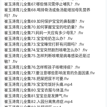
崔玉涛育儿全集67.哪些情况需停止哺乳？.flv
崔玉涛育儿全集68.喝排骨汤或鱼汤能增加母乳营养
吗？.flv
崔玉涛育儿全集69.如何保护宝宝的鼻黏膜？.flv
崔玉涛育儿全集70.如何掌握宝宝的吃奶量？.flv
崔玉涛育儿全集71.妈妈一天应有多少母乳？.flv
崔玉涛育儿全集72.宝宝呛奶怎么办？.flv
崔玉涛育儿全集73.宝宝睡觉打鼾有问题吗？.flv
崔玉涛育儿全集74.宝宝突然剧烈咳嗽怎么办？.flv
崔玉涛育儿全集75.怎样判断咳嗽是病毒感染还是过
敏？.flv
崔玉涛育儿全集76.怎样帮孩子咳嗽排痰？.flv
崔玉涛育儿全集77.要注意哪些影响发育的负面因素.flv
崔玉涛育儿全集78.把屎把尿不可要.flv
崔玉涛育儿全集79.宝宝吃饭好头痛.mp4
崔玉涛育儿全集80.宝宝衣服与体温.flv
崔玉涛育儿全集81.宝宝总是发脾气.flv
崔玉涛育儿全集82.入园分离焦虑症.mp4