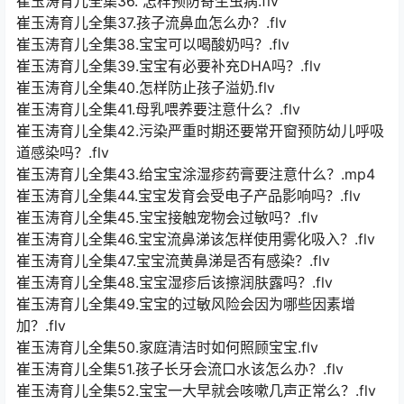
崔玉涛育儿全集36. 怎样预防寄生虫病.flv
崔玉涛育儿全集37.孩子流鼻血怎么办？.flv
崔玉涛育儿全集38.宝宝可以喝酸奶吗？.flv
崔玉涛育儿全集39.宝宝有必要补充DHA吗？.flv
崔玉涛育儿全集40.怎样防止孩子溢奶.flv
崔玉涛育儿全集41.母乳喂养要注意什么？.flv
崔玉涛育儿全集42.污染严重时期还要常开窗预防幼儿呼吸
道感染吗？.flv
崔玉涛育儿全集43.给宝宝涂湿疹药膏要注意什么？.mp4
崔玉涛育儿全集44.宝宝发育会受电子产品影响吗？.flv
崔玉涛育儿全集45.宝宝接触宠物会过敏吗？.flv
崔玉涛育儿全集46.宝宝流鼻涕该怎样使用雾化吸入？.flv
崔玉涛育儿全集47.宝宝流黄鼻涕是否有感染？.flv
崔玉涛育儿全集48.宝宝湿疹后该擦润肤露吗？.flv
崔玉涛育儿全集49.宝宝的过敏风险会因为哪些因素增
加？.flv
崔玉涛育儿全集50.家庭清洁时如何照顾宝宝.flv
崔玉涛育儿全集51.孩子长牙会流口水该怎么办？.flv
崔玉涛育儿全集52.宝宝一大早就会咳嗽几声正常么？.flv