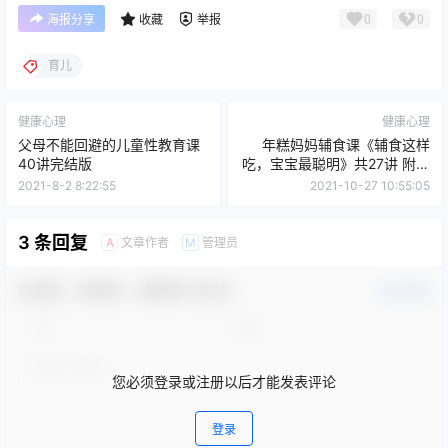
0
0
海报分享
收藏
举报
育儿
健康心理
健康心理
父母不能回避的儿童性教育课
年糕妈妈辅食课《辅食这样
40讲完结版
吃，宝宝最聪明》共27讲 附讲
义
2021-8-2 8:22:55
2021-10-27 10:55:05
3 条回复
文章作者
管理员
A
M
欢迎您，新朋友，感谢参与互动！
确认修改
您必须登录或注册以后才能发表评论
登录