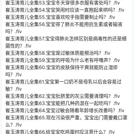
崔玉涛育儿全集53.宝宝冬天穿很多衣服有害处吗？.flv
崔玉涛育儿全集54.宝宝哭闹时应该一直抱起来哄吗？.flv
崔玉涛育儿全集55.宝宝喜欢咬手指需要制止吗？.flv
崔玉涛育儿全集56.宝宝得了肺炎不能用抗生素或者输液
吗？.flv
崔玉涛育儿全集57.宝宝得肺炎怎样区别是病毒性的还是细
菌性的？.flv
崔玉涛育儿全集58.宝宝是过敏体质能根治吗？.flv
崔玉涛育儿全集59.宝宝的呼吸为什么老有呼噜声？.flv
崔玉涛育儿全集60.宝宝的皮肤保持干爽就能防止湿疹
吗？.flv
崔玉涛育儿全集61.宝宝第一口奶不是母乳以后会容易过
敏？.flv
崔玉涛育儿全集62.宝宝肚脐里的灰尘需要清理吗？.flv
崔玉涛育儿全集63.宝宝能把几种药混在一起吃吗？.flv
崔玉涛育儿全集64.宝宝过敏会随着年龄增长改善吗？.flv
崔玉涛育儿全集65.现在污染很严重，宝宝出门需要戴口罩
么？.flv
崔玉涛育儿全集66.给宝宝吃鸡蛋时应注意什么？.flv