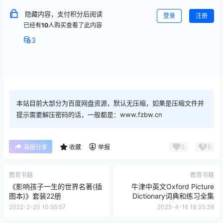
隐藏内容，支付积分后阅读
登录
注册
已经有
10
人购买查看了此内容
3
本站目前大部分为百度网盘资源，默认无压缩，如果是压缩文件并
提示需要解压密码的话，一般都是：www.fzbw.cn
0
0
海报分享
收藏
举报
教育书籍
教育书籍
《影响孩子一生的世界名著(插
牛津中英文Oxford Picture
图本)》套装22册
Dictionary词典和练习全集
2022-2-20 10:56:57
2025-4-16 18:35:38