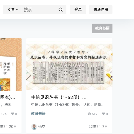
登录
快速注册
文章
教育书籍
图本)》
中信见识丛书（1-52册）
AZW3+MOBI+EPUB
5），法国科
中信见识丛书（1-52册）简介： 认知，是我们
父。他最初
思考和判断的重要工具，洞察趋势、保持卓越的
174
0
教育书籍
619
0
小说《气球上
必要方法，是不断更新和升级自己的认知系统。
发不可收。
学科分界之后，学术日益专精，整体性视野日渐
其中包括代
萎缩，碎片化的知识不能增长人的见识。见识城
2年2月20日
悟空
22年2月7日
、《海底两
邦致力于人的深度学习，打破学科边界，精选具
两大类：一
备整体性通识、突破性思想的经典和新作，陆续