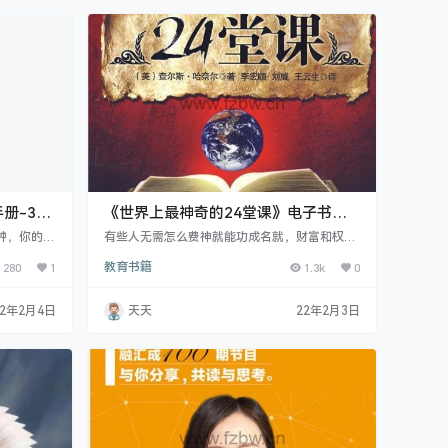
知的世界中
推出重点品牌丛书：“见识丛书”。见识丛书提供
、…
有观点的通识和思想，助力今天的人们…
册-30
《世界上最神奇的24堂课》电子书
pdf+mobi+txt+epub
钟，你的孩
有些人无需怎么费神就能功成名就，财富和权利
七点就开始
仿佛唾手可得;还有些人历经艰辛终于获得成功;
280
1
教育书籍
1.3k
0
为什么家长
而另一些人则在实现理想和抱负的过程中遭到彻
是快不起
底的失败。为什么有人轻易就能成功，有人费了
，也不是不
老大的劲才能成功。而有人则根本无法成功呢?
22年2月4日
天天
22年2月3日
，并且让他
显然不可能是身体上的原因，要不然最强壮的人
以变得积极
应该是这个世界上最成功的人。人与人的根本差
4—18岁
别不是身体上的，而是心灵上的。……
方案分为四