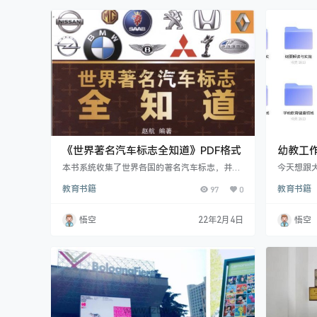
词汇。 词典中列出了目标新词汇，并通过简单的
变局》详
练习活动帮助学生将新词汇运用到实际中…
存；《供
《世界著名汽车标志全知道》PDF格式
幼教工作
本书系统收集了世界各国的著名汽车标志，并加
今天想跟
以介绍，是汽车爱好者欣赏汽车标志和了解汽车
以及家长
教育书籍
97
0
教育书籍
品牌历史文化的宝典，有较强的欣赏、收藏和保
和有温度
存价值。本书内容包括了含中国在内的17个国家
84个汽车品牌的标志释义及其标志演变的历史，
悟空
22年2月4日
悟空
内容丰富，行文通俗易懂，再配合上精美图片，
非常适合广大汽车爱好者及汽车从业者阅读参
考。 目录 一、德国篇奔驰 三叉星辉迈巴赫 金字
塔尖的双M宝马 巴伐利亚的蓝天白云奥迪 紧密团
结的四连环…