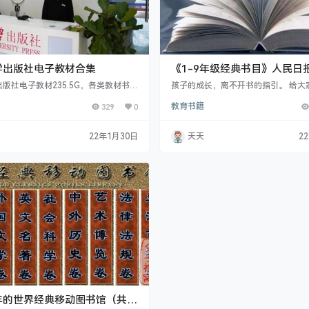
学出版社电子教材合集
《1-9年级经典书目》人民日
版社电子教材235.5G，各类教材书籍
孩子的成长，离不开书的指引。 给大
有点大，可以挑选自己需要的转存。
份1-9年级必读经典书目，人民日报
329
0
教育书籍
家可以参考哦！ 这些书单，不仅仅适
些成年人也适用。况且和孩子一起阅
形成良好的亲子关系。 我们先来看看
22年1月30日
天天
2
孩子需要学会的能力 ↓↓ 一年级：1
培养孩子的观察力、想象力和动手能
级：14本，让孩子了解自然、发现生
锻炼孩子优秀的品格，教孩子学会交
年的世界经典移动图书馆（共