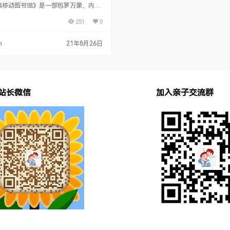
典移动图书馆》是一部包罗万象，内容
字图书馆。整个系统溶入了古今的文化
251
0
集了世界文明的精粹部分，打开它，您
识的殿堂。本数字图书馆总藏书1800
共计10张光盘，分九大类，并收藏有名
n
21年8月26日
00余幅，共计80亿文字。若按传统图
将高达68万元，需要600余平方米的
摆放；因此它是一座名副其实的便携式
图书馆，具有极高的文化珍藏价值和鉴
…
站长微信
加入亲子交流群