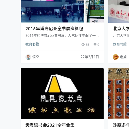
2016年博洛尼亚童书展资料包
北京大
2016年的博洛尼亚童书展，人气比往年弱了一
北京大学出
些，国内来的出版商，似乎没以前多了，但参展
电子版，
教育书籍
68
0
教育书籍
人群中，出现了一些值得关注的新面孔。他们并
非传统意义上的出版人，也并非出版社或出版公
司的版权编辑，而是一些知名的童书阅读推广
悟空
22年2月1日
老虎
人、母婴类微信公众号大咖。在看似波澜不惊的
局面下，国内的童书出版实则暗流汹，酝酿着一
股新生的力量。
樊登读书会2021全年合集
珍藏多