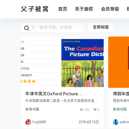
父子被窝
首页
关于版权
会员等级
全部标签
牛津中英文Oxford Picture
得到年度
Dictionary词典和练习全集
epub+m
牛津图解词典第二版是一本为学习者提供丰富多
得到年度书单
彩的学习体验的图解词典。它将内容组织在12个
24年度书
教育书籍
103
0
教育书籍
主题单元中，包括日常用语、人物、住房、食品
济等多领
和娱乐等。 每个单元都以一个新的介绍页开始
谛；《事
（这是本版新增的特色），并以一个故事页结
衡； 《
frg6688
25年4月16日
admi
束，单页或双页的子主题以真实的视觉背景呈现
中国两千
新词汇，帮助学生轻松学习“一块一块”地掌握新
帝国动荡