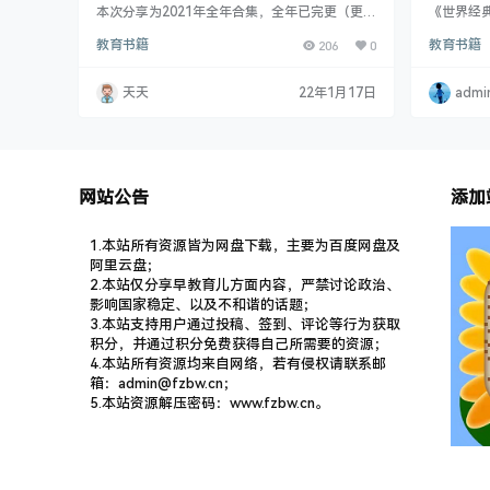
10CD）
本次分享为2021年全年合集，全年已完更（更新
《世界经
至12月25日）
宏大的数
教育书籍
206
0
教育书籍
瑰宝，汇
就步入了知
0余册，
天天
22年1月17日
admi
画雕塑80
书售价计算
房间才能
移动数字
赏价值，
网站公告
添加
1.本站所有资源皆为网盘下载，主要为百度网盘及
阿里云盘；
2.本站仅分享早教育儿方面内容，严禁讨论政治、
影响国家稳定、以及不和谐的话题；
3.本站支持用户通过投稿、签到、评论等行为获取
积分，并通过积分免费获得自己所需要的资源；
4.本站所有资源均来自网络，若有侵权请联系邮
箱：admin@fzbw.cn；
5.本站资源解压密码：www.fzbw.cn。