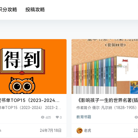
积分攻略
投稿攻略
书单TOP15（2023-2024）
《影响孩子一生的世界名著(插
obi+epub+pdf
套装22册
TOP15（2023-2024） 2023-20
作者简介 儒尔·凡尔纳（1828-190
单TOP15涵盖心理、社会、历史、经
幻小学家，被公认为现代科幻小说之
405
0
教育书籍
域： 《金钱心理学》透视财富与幸福真
学法律，1863年出版了他的第一部
业还是家庭？》探讨职场与家庭平
的五星期》，获得巨大成功，从此一
县中的孩子》聚焦县域教育现状；《市场
他一生共出版了六十六部长篇小说，
n
24年7月18日
老虎
2
年》追溯市场演变；《太后西奔》再现
表作：三部曲《格兰特船长的女儿》
；《段义孚自传》分享人生智慧； 《大
万里》和《神秘岛》。 他的小说可分