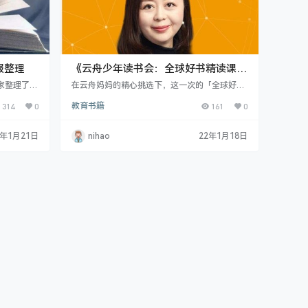
报整理
《云舟少年读书会：全球好书精读课
堂》 音频课程
家整理了一
在云舟妈妈的精心挑选下，这一次的「全球好书
推荐的，大
精读课堂」从全球经典图书和24万种新发行的图
314
0
教育书籍
161
0
合孩子，有
书中，经过四轮筛选，选出了覆盖文学经典、创
读，有利于
客、博学等多种类别的50本全球好书。适合三年
每个年级的
级到九年级的在读学生和热爱阅读、渴望提升自
2年1月21日
nihao
22年1月18日
5本，注重
我的青少年。 “全球好书精读课堂”不是一个简单
力。二年
的音频节目，而是精选全球好书，把最新鲜最前
活中的美、
沿最优质的全球智慧，用有趣好玩的方式介绍给
…
中国少年，激发他们的阅读兴趣，培…