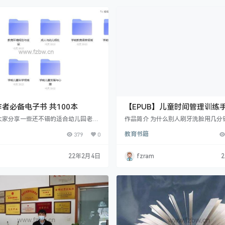
述晚清改革；《命悬一线》展现坚韧生
类在未知的世界中漫游，另一类在已
应链攻防战》…
漫游。他的作品景色壮观、情节惊险
者必备电子书 共100本
【EPUB】儿童时间管理训练手
天让孩子的学习更高效
大家分享一些还不错的适合幼儿园老师
作品简介 为什么别人刷牙洗脸用几分
阅读的图书，在幼儿教育方面更加专业
子却要用半个多小时？为什么孩子从
379
0
教育书籍
。
写作业，到了晚上十点钟还写不完？
不断催促他，孩子自己也着急，却仍
来？其实要让“慢性子”的孩子快起来
22年2月4日
fzram
可能。只要找出孩子变慢的深层原因
学会合理利用时间，这些孩子完全可
起来。 本书根据孩子的心理特点，针对
孩子提出30天时间管理训练方案。该
个模块，分别是…