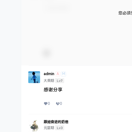
您必须
A
M
admin
Lv7
大乘期
感谢分享
0
0
跟娃奋进的奶爸
Lv3
元婴期