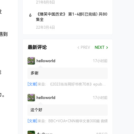
21年8月8日
发
6
《爆笑中国历史》 第1-4部(已完结) 共80
集全
22年3月4日
遇到
最新评论
PREV
NEXT
helloworld
17小时前
能
多谢
[文章]
来自：
《2023当当网好书榜70本》epub+azw3+mobi格式
力。
helloworld
17小时前
这个好
[文章]
来自：
BBC+VOA+CNN精华文章300篇 音频