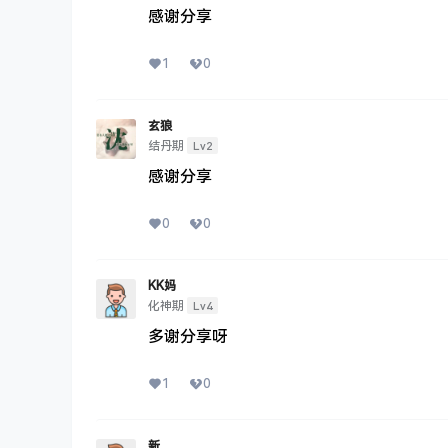
感谢分享
1
0
玄狼
Lv2
结丹期
感谢分享
0
0
KK妈
Lv4
化神期
多谢分享呀
1
0
新