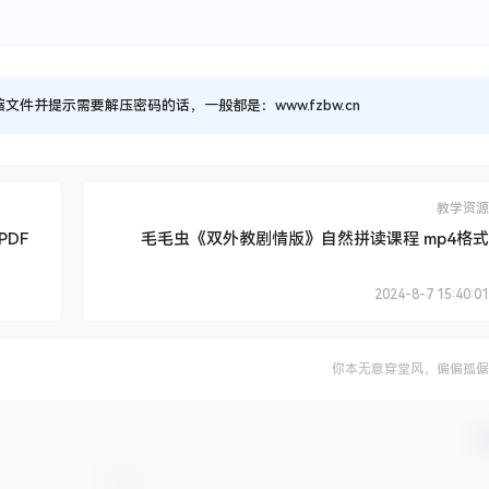
并提示需要解压密码的话，一般都是：www.fzbw.cn
教学资源
PDF
毛毛虫《双外教剧情版》自然拼读课程 mp4格式
2024-8-7 15:40:01
你本无意穿堂风，偏偏孤倨
确