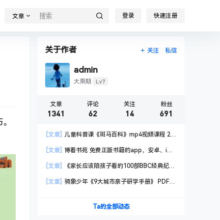
登录
快速注册
文章
关于作者
关注
私信
admin
Lv7
大乘期
文章
评论
关注
粉丝
1341
62
14
691
巧。
[文章]
儿童科普课《斑马百科》mp4视频课程 20
科高清视频 已更新
[文章]
博看书苑 免费正版书籍的app，安卓、iOS
均可用，无任何广告
[文章]
《家长应该陪孩子看的100部BBC经典纪录
片》共550GB
[文章]
骑象少年《9大城市亲子研学手册》 PDF格
式
Ta的全部动态