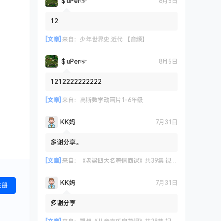
＄uΡer☞
8月5日
12
[文章]
来自：
少年世界史.近代 【音频】
＄uΡer☞
8月5日
1212222222222
[文章]
来自：
高斯数学动画片1-6年级
KK妈
7月31日
多谢分享。
[文章]
来自：
《老梁四大名著情商课》共39集 视频课程
KK妈
7月31日
注册
多谢分享