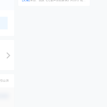
[文章]
来自：
凯叔《儿童声乐启蒙课》共28节 视频课程
引山洪
认修改