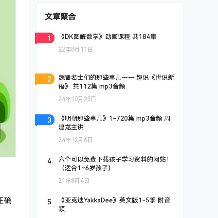
文章聚合
1
《DK图解数学》动画课程 共184集
22年8月11日
2
魏晋名士们的那些事儿—— 趣说《世说新
语》 共112集 mp3音频
24年10月23日
3
《明朝那些事儿》1-720集 mp3音频 周
建龙主讲
24年12月6日
4
六个可以免费下载孩子学习资料的网站！
（适合1~6岁孩子）
21年8月4日
正确
5
《亚克迪YakkaDee》英文版1-5季 附音
频