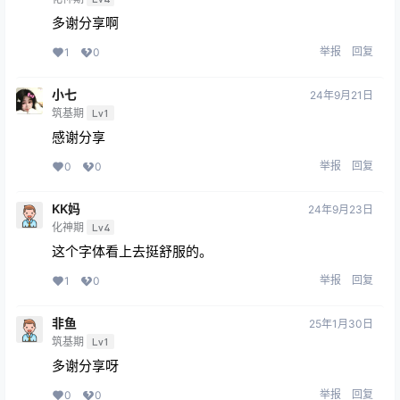
多谢分享啊
举报
回复
1
0
小七
24年9月21日
筑基期
Lv1
感谢分享
举报
回复
0
0
KK妈
24年9月23日
化神期
Lv4
这个字体看上去挺舒服的。
举报
回复
1
0
非鱼
25年1月30日
筑基期
Lv1
多谢分享呀
举报
回复
0
0