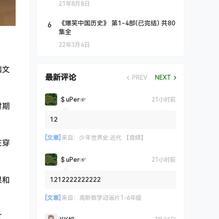
21年8月8日
6
《爆笑中国历史》 第1-4部(已完结) 共80
集全
22年3月4日
和文
最新评论
PREV
NEXT
＄uΡer☞
21小时前
时期
12
[文章]
来自：
少年世界史.近代 【音频】
在穿
＄uΡer☞
21小时前
果和
1212222222222
[文章]
来自：
高斯数学动画片1-6年级
文