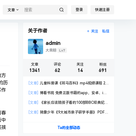
登录
快速注册
文章
关于作者
关注
私信
admin
Lv7
大乘期
文章
评论
关注
粉丝
1341
62
14
691
的方
的历
[文章]
儿童科普课《斑马百科》mp4视频课程 20
写作
科高清视频 已更新
[文章]
博看书苑 免费正版书籍的app，安卓、iOS
均可用，无任何广告
[文章]
《家长应该陪孩子看的100部BBC经典纪录
片》共550GB
到春
[文章]
骑象少年《9大城市亲子研学手册》 PDF格
式
语中
展孩
Ta的全部动态