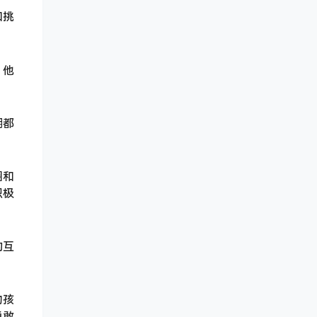
和挑
。他
期都
圈和
积极
的互
助孩
勇敢