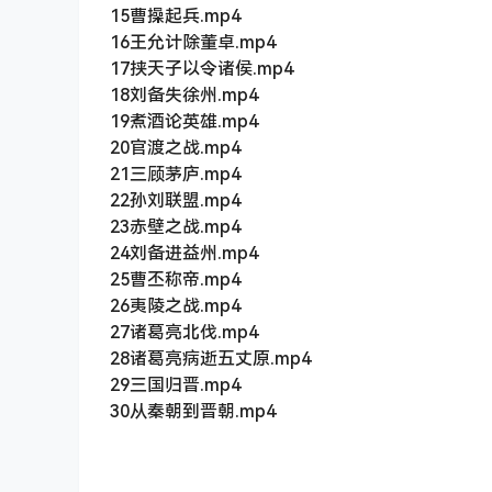
15曹操起兵.mp4
16王允计除董卓.mp4
17挟天子以令诸侯.mp4
18刘备失徐州.mp4
19煮酒论英雄.mp4
20官渡之战.mp4
21三顾茅庐.mp4
22孙刘联盟.mp4
23赤壁之战.mp4
24刘备进益州.mp4
25曹丕称帝.mp4
26夷陵之战.mp4
27诸葛亮北伐.mp4
28诸葛亮病逝五丈原.mp4
29三国归晋.mp4
30从秦朝到晋朝.mp4