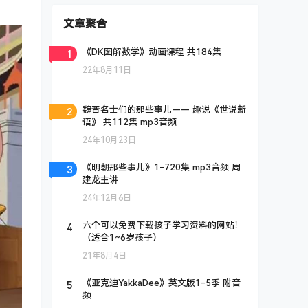
文章聚合
1
《DK图解数学》动画课程 共184集
22年8月11日
2
魏晋名士们的那些事儿—— 趣说《世说新
语》 共112集 mp3音频
24年10月23日
3
《明朝那些事儿》1-720集 mp3音频 周
建龙主讲
24年12月6日
4
六个可以免费下载孩子学习资料的网站！
（适合1~6岁孩子）
21年8月4日
5
《亚克迪YakkaDee》英文版1-5季 附音
频