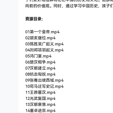
向前的价值观。同时，通过学习中国历史，孩子
资源目录：
01第一个皇帝.mp4
02胡亥继位.mp4
03陈胜吴广起义.mp4
04刘邦项羽起义.mp4
05鸿门宴.mp4
06楚汉相争.mp4
07汉朝建立.mp4
08抗击匈奴.mp4
09张骞出使西域.mp4
10司马迁写史记.mp4
11王莽篡汉.mp4
12光武复国.mp4
13汉朝衰落.mp4
14董卓进京.mp4