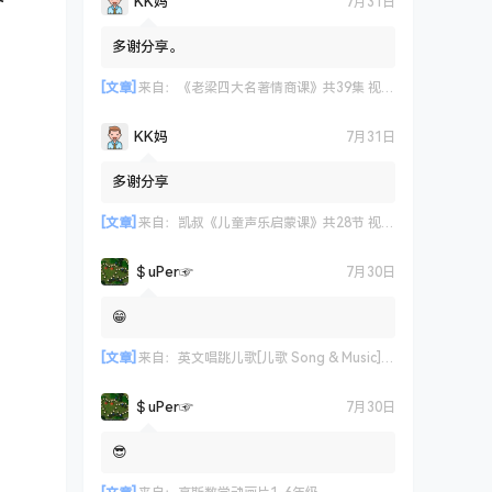
KK妈
7月31日
多谢分享。
[文章]
来自：
《老梁四大名著情商课》共39集 视频课程
KK妈
7月31日
多谢分享
[文章]
来自：
凯叔《儿童声乐启蒙课》共28节 视频课程
＄uΡer☞
7月30日
😁
[文章]
来自：
英文唱跳儿歌[儿歌 Song & Music] 艾米咕噜
＄uΡer☞
7月30日
😎