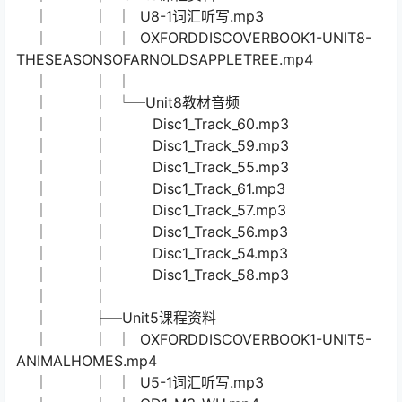
│ │ OD1_M6_WU.mp4
│ │ Disc2_Track_22.mp3
│ │ OXFORDDISCOVERBOOK1-UNIT11-
THEFARMERANDTHEHAT.mp4
│ │ Disc2_Track_21.mp3
│ │ Disc2_Track_18.mp3
│ │ Disc2_Track_20.mp3
│ │ Disc2_Track_23.mp3
│ │ Disc2_Track_19.mp3
│ │ Disc2_Track_17.mp3
│ │
│ ├─Unit8课程资料
│ │ │ U8-1词汇听写.mp3
│ │ │ OXFORDDISCOVERBOOK1-UNIT8-
THESEASONSOFARNOLDSAPPLETREE.mp4
│ │ │
│ │ └─Unit8教材音频
│ │ Disc1_Track_60.mp3
│ │ Disc1_Track_59.mp3