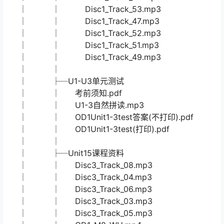
LIVINGANDNONLIVINGTHINGS.mp4
│ │ Disc3_Track_21.mp3
│ │
│ ├─Unit7课程资料
│ │ │ OD1_M4_WU.mp4
│ │ │ U7-词汇听写.mp3
│ │ │ OXFORDDISCOVERBOOK1-UNIT7-
THEFOURSEASON.mp4
│ │ │
│ │ └─Unit7教材音频
│ │ Disc1_Track_50.mp3
│ │ Disc1_Track_48.mp3
│ │ Disc1_Track_53.mp3
│ │ Disc1_Track_47.mp3
│ │ Disc1_Track_52.mp3
│ │ Disc1_Track_51.mp3
│ │ Disc1_Track_49.mp3
│ │
│ ├─U1-U3单元测试