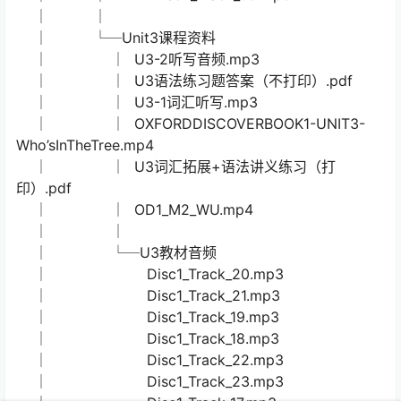
│ │ │ OXFORDDISCOVERBOOK1-UNIT10-
STONESOUP.mp4
│ │ │
│ │ └─Unit10教材音频
│ │ Disc2_Track_10.mp3
│ │ Disc2_Track_12.mp3
│ │ Disc2_Track_14.mp3
│ │ Disc2_Track_11.mp3
│ │ Disc2_Track_16.mp3
│ │ Disc2_Track_15.mp3
│ │ Disc2_Track_13.mp3
│ │ Disc2_Track_09.mp3
│ │
│ └─Unit3课程资料
│ │ U3-2听写音频.mp3
│ │ U3语法练习题答案（不打印）.pdf
│ │ U3-1词汇听写.mp3
│ │ OXFORDDISCOVERBOOK1-UNIT3-
Who’sInTheTree.mp4