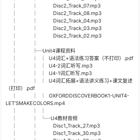
│ │ Disc1_Track_40.mp3
│ │ Disc1_Track_44.mp3
│ │ Disc1_Track_43.mp3
│ │
│ ├─Unit9课程资料
│ │ │ OD1_M5_WU.mp4
│ │ │ OXFORDDISCOVERBOOK1-UNIT9-
WORKINGWITHNUMBERS.mp4
│ │ │
│ │ └─Unit9教材音频
│ │ Disc2_Track_05.mp3
│ │ Disc2_Track_06.mp3
│ │ Disc2_Track_07.mp3
│ │ Disc2_Track_08.mp3
│ │ Disc2_Track_04.mp3
│ │ Disc2_Track_03.mp3
│ │ Disc2_Track_02.mp3
│ │
│ ├─Unit4课程资料