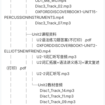
│ │ 考前须知.pdf
│ │ U1-3自然拼读.mp3
│ │ OD1Unit1-3test答案(不打印).pdf
│ │ OD1Unit1-3test(打印).pdf
│ │
│ ├─Unit15课程资料
│ │ Disc3_Track_08.mp3
│ │ Disc3_Track_04.mp3
│ │ Disc3_Track_06.mp3
│ │ Disc3_Track_03.mp3
│ │ Disc3_Track_05.mp3
│ │ OD1_M8_WU.mp4
│ │ Disc3_Track_02.mp3
│ │ OXFORDDISCOVERBOOK1-UNIT15-
PERCUSSIONINSTRUMENTS.mp4
│ │ Disc3_Track_07.mp3
│ │
│ ├─Unit2课程资料