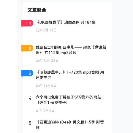
文章聚合
1
《DK图解数学》动画课程 共184集
22年8月11日
2
魏晋名士们的那些事儿—— 趣说《世说新
语》 共112集 mp3音频
24年10月23日
3
《明朝那些事儿》1-720集 mp3音频 周
建龙主讲
24年12月6日
4
六个可以免费下载孩子学习资料的网站！
（适合1~6岁孩子）
21年8月4日
5
《亚克迪YakkaDee》英文版1-5季 附音
频