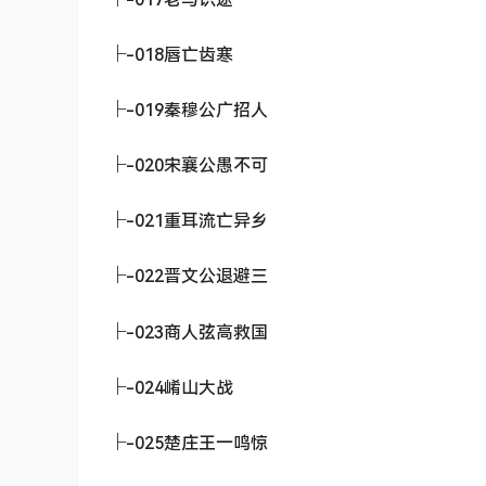
├-018唇亡齿寒
├-019秦穆公广招人
├-020宋襄公愚不可
├-021重耳流亡异乡
├-022晋文公退避三
├-023商人弦高救国
├-024崤山大战
├-025楚庄王一鸣惊