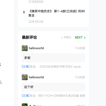
21年8月8日
6
《爆笑中国历史》 第1-4部(已完结) 共80
集全
22年3月4日
最新评论
PREV
NEXT
helloworld
7小时前
多谢
北
[文章]
来自：
《2023当当网好书榜70本》epub+azw3+mobi格式
helloworld
7小时前
类，
这个好
[文章]
来自：
BBC+VOA+CNN精华文章300篇 音频