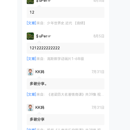
＄uΡer☞
8月5日
12
[文章]
来自：
少年世界史.近代 【音频】
＄uΡer☞
8月5日
1212222222222
[文章]
来自：
高斯数学动画片1-6年级
KK妈
7月31日
多谢分享。
[文章]
来自：
《老梁四大名著情商课》共39集 视频课程
KK妈
7月31日
多谢分享