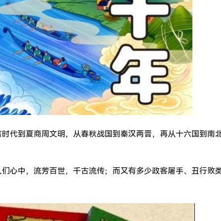
吉时代到夏商周文明，从春秋战国到秦汉两晋，再从十六国到南
人们心中，流芳百世，千古流传；而又有多少政客屠手、丑行败