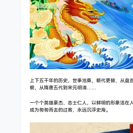
上下五干年的历史，世事沧桑，朝代更替，从盘
朝，从隋唐五代到宋元明清……
一个个英雄豪杰、志士仁人，以鲜明的形象活在
成为匆匆而去的过客，永远沉浮史海。