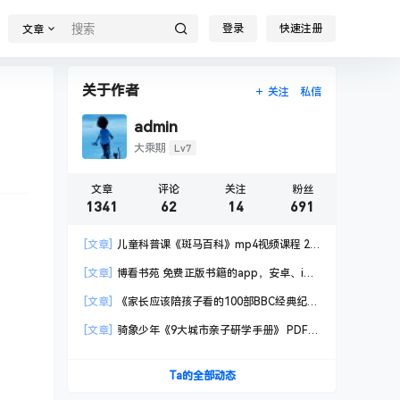
登录
快速注册
文章
关于作者
关注
私信
admin
Lv7
大乘期
文章
评论
关注
粉丝
1341
62
14
691
[文章]
儿童科普课《斑马百科》mp4视频课程 20
科高清视频 已更新
[文章]
博看书苑 免费正版书籍的app，安卓、iOS
均可用，无任何广告
[文章]
《家长应该陪孩子看的100部BBC经典纪录
片》共550GB
[文章]
骑象少年《9大城市亲子研学手册》 PDF格
式
Ta的全部动态