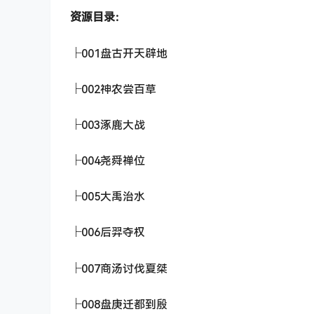
资源目录：
├001盘古开天辟地
├002神农尝百草
├003涿鹿大战
├004尧舜禅位
├005大禹治水
├006后羿夺权
├007商汤讨伐夏桀
├008盘庚迁都到殷