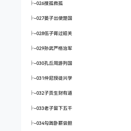
├-026搜孤救孤
├-027晏子出使楚国
├-028伍子胥过昭关
├-029孙武严格治军
├-030孔丘周游列国
├-031仲尼授徒兴学
├-032子贡生财有道
├-033老子留下五千
├-034勾践卧薪尝胆