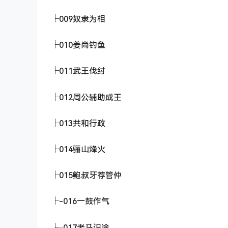
├009奴隶为相
├010姜尚钓鱼
├011武王伐纣
├012周公辅助成王
├013共和行政
├014骊山烽火
├015鲍叔牙荐管仲
├-016一鼓作气
├-017老马识途