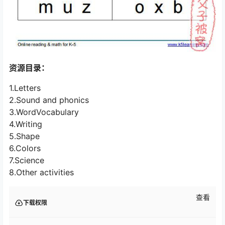
资源目录：
1.Letters
2.Sound and phonics
3.WordVocabulary
4.Writing
5.Shape
6.Colors
7.Science
8.Other activities
查看
下载权限