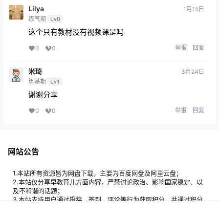
Lilya
1月15日
练气期
Lv0
这个只有教材没有视频课是吗
举报
回复
0
0
米琦
3月24日
筑基期
Lv1
谢谢分享
举报
回复
0
0
网站公告
1.本站所有资源皆为网盘下载，主要为百度网盘及阿里云盘；
2.本站仅分享早教育儿方面内容，严禁讨论政治、影响国家稳定、以
及不和谐的话题；
3.本站支持用户通过投稿、签到、评论等行为获取积分，并通过积分
免费获得自己所需要的资源；
4.本站所有资源均来自网络，若有侵权请联系邮箱：