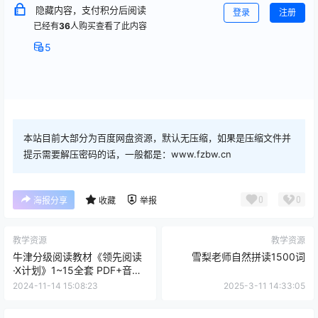
隐藏内容，支付积分后阅读
登录
注册
已经有
36
人购买查看了此内容
5
本站目前大部分为百度网盘资源，默认无压缩，如果是压缩文件并
提示需要解压密码的话，一般都是：www.fzbw.cn
0
0
海报分享
收藏
举报
教学资源
教学资源
牛津分级阅读教材《领先阅读
雪梨老师自然拼读1500词
·X计划》1~15全套 PDF+音频
+练习册
2024-11-14 15:08:23
2025-3-11 14:33:05