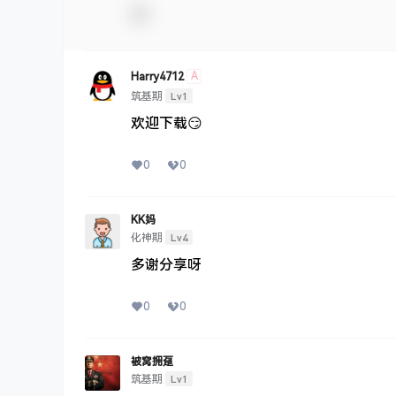
A
Harry4712
Lv1
筑基期
欢迎下载😏
0
0
KK妈
Lv4
化神期
多谢分享呀
0
0
被窝拥趸
Lv1
筑基期