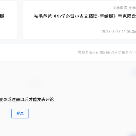
国学熏陶
小学
版
卷毛爸爸《小学必背小古文精读·手绘版》夸克网盘
2025-3-25 11:05:06
旁观者眼里的悲剧未必是受难者心中
确
登录或注册以后才能发表评论
登录