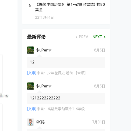
6
《爆笑中国历史》 第1-4部(已完结) 共80
集全
22年3月4日
最新评论
PREV
NEXT
＄uΡer☞
8月5日
12
[文章]
来自：
少年世界史.近代 【音频】
＄uΡer☞
8月5日
1212222222222
[文章]
来自：
高斯数学动画片1-6年级
KK妈
7月31日