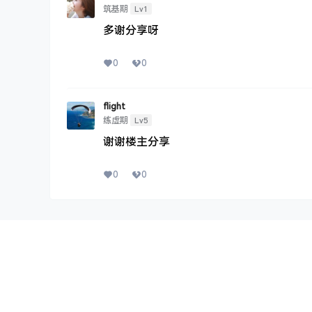
Lv1
筑基期
多谢分享呀
0
0
flight
Lv5
练虚期
谢谢楼主分享
0
0
网站公告
添加
1.本站所有资源皆为网盘下载，主要为百度网盘及
阿里云盘；
2.本站仅分享早教育儿方面内容，严禁讨论政治、