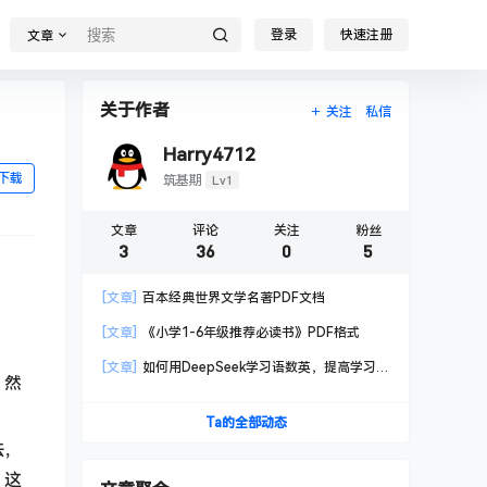
登录
快速注册
文章
关于作者
关注
私信
Harry4712
下载
Lv1
筑基期
文章
评论
关注
粉丝
3
36
0
5
[文章]
百本经典世界文学名著PDF文档
[文章]
《小学1-6年级推荐必读书》PDF格式
[文章]
如何用DeepSeek学习语数英，提高学习效
，然
率！
Ta的全部动态
法，
。这