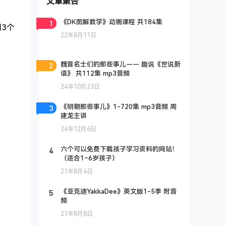
文章聚合
1
《DK图解数学》动画课程 共184集
3个
22年8月11日
2
魏晋名士们的那些事儿—— 趣说《世说新
语》 共112集 mp3音频
24年10月23日
3
《明朝那些事儿》1-720集 mp3音频 周
建龙主讲
24年12月6日
4
六个可以免费下载孩子学习资料的网站！
（适合1~6岁孩子）
21年8月4日
5
《亚克迪YakkaDee》英文版1-5季 附音
频
21年8月8日