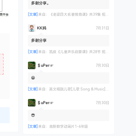
多谢分享。
[文章]
来自：
《老梁四大名著情商课》共39集 视频课程
KK妈
7月31日
多谢分享
[文章]
来自：
凯叔《儿童声乐启蒙课》共28节 视频课程
＄uΡer☞
7月30日
😁
[文章]
来自：
英文唱跳儿歌[儿歌 Song & Music] 艾米咕噜
＄uΡer☞
7月30日
😎
[文章]
来自：
高斯数学动画片1-6年级