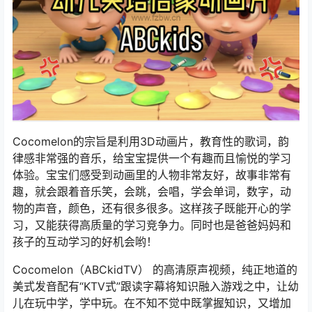
Cocomelon的宗旨是利用3D动画片，教育性的歌词，韵
律感非常强的音乐，给宝宝提供一个有趣而且愉悦的学习
体验。宝宝们感受到动画里的人物非常友好，故事非常有
趣，就会跟着音乐笑，会跳，会唱，学会单词，数字，动
物的声音，颜色，还有很多很多。这样孩子既能开心的学
习，又能获得高质量的学习竞争力。同时也是爸爸妈妈和
孩子的互动学习的好机会哟！
Cocomelon（ABCkidTV） 的高清‮声原‬视频，纯正‮道地‬的
美式发‮配音‬有“KTV式”跟读字幕‮知将‬识融入游‮之戏‬中，‮幼让‬
儿在玩‮学中‬，学中玩。在‮知不‬不觉中‮掌既‬握知识，又‮加增‬