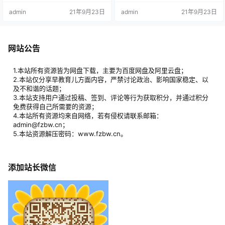
对每个文字的深层理解。 每个汉字
视频在文稿、画面、配音及讲解方
admin
21年9月23日
admin
21年9月23日
就是一集小视频，每集一分钟。 每
式上经历了几十次的打磨和优化，
天5-10分钟，一天几个字，长期积
最终才呈现在孩子面前。相对于市
累下来，也是不容小觑的，这些潜
面上的同类课程，“字有功夫”在辨析
移默化的知识点，就会拉开和其它
角度、关键要诀、表达形式和学习
孩子的差距了。 在传统教育当中，
场景等方面更符合孩子的学习需
网站公告
我们的孩子们在学汉字时，很多都
求。 “字有功夫”易错字辨析，每集2
是靠死记硬背，并没有完全理解…
分钟，3大步骤，4大亮…
1.本站所有资源皆为网盘下载，主要为百度网盘及阿里云盘；
2.本站仅分享早教育儿方面内容，严禁讨论政治、影响国家稳定、以
及不和谐的话题；
3.本站支持用户通过投稿、签到、评论等行为获取积分，并通过积分
免费获得自己所需要的资源；
4.本站所有资源均来自网络，若有侵权请联系邮箱：
admin@fzbw.cn；
5.本站资源解压密码：www.fzbw.cn。
添加站长微信