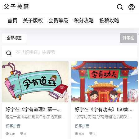
父子被窝
首页
关于版权
会员等级
积分攻略
投稿攻略
全部标签
好字在
好字在《字有道理》第一季
好字在《字有功夫》(50集
视频课程 附音频及课件
全) 视频课程 mp4格式
这是一套由马伊琍联合小学语文教
“字有功夫”是‘字有道理’之后的又一
材编著--李山川老师共同制作开发
力作，课程由专业视频制作团队麦
识字拼音
识字拼音
的线上教材。通过历史、寓意、游
格尼菲担任制作。为了更直观、清
戏、绘画等形式让孩子认识汉字，
晰地展示每组易错字之间的区别，
648
0
595
0
学习汉字，拓展新字，加深孩子们
给孩子更好的学习效果，“字有功夫”