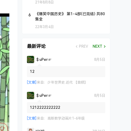
21年8月8日
6
《爆笑中国历史》 第1-4部(已完结) 共80
集全
22年3月4日
最新评论
PREV
NEXT
＄uΡer☞
8月5日
12
[文章]
来自：
少年世界史.近代 【音频】
＄uΡer☞
8月5日
1212222222222
[文章]
来自：
高斯数学动画片1-6年级