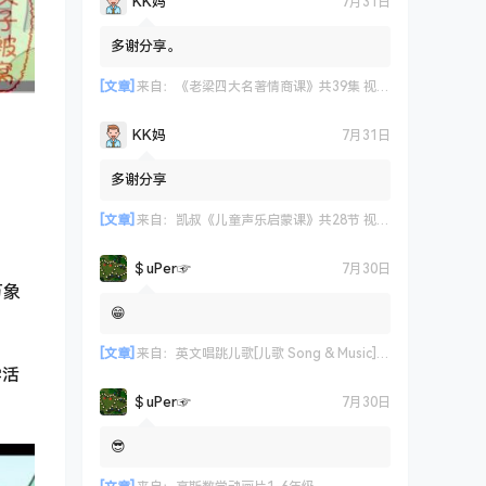
KK妈
7月31日
多谢分享。
[文章]
来自：
《老梁四大名著情商课》共39集 视频课程
KK妈
7月31日
多谢分享
[文章]
来自：
凯叔《儿童声乐启蒙课》共28节 视频课程
＄uΡer☞
7月30日
万象
😁
[文章]
来自：
英文唱跳儿歌[儿歌 Song & Music] 艾米咕噜
学活
＄uΡer☞
7月30日
😎