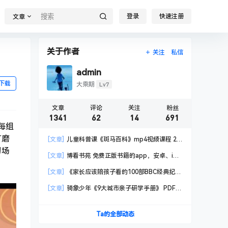
登录
快速注册
文章
关于作者
关注
私信
admin
下载
Lv7
大乘期
文章
评论
关注
粉丝
1341
62
14
691
每组
打磨
[文章]
儿童科普课《斑马百科》mp4视频课程 20
习场
科高清视频 已更新
[文章]
博看书苑 免费正版书籍的app，安卓、iOS
均可用，无任何广告
[文章]
《家长应该陪孩子看的100部BBC经典纪录
片》共550GB
[文章]
骑象少年《9大城市亲子研学手册》 PDF格
式
Ta的全部动态