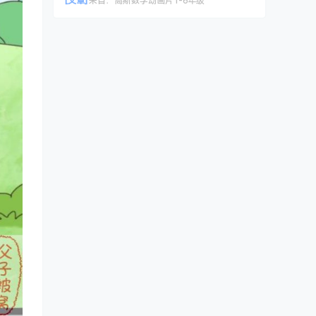
[文章]
来自：
高斯数学动画片1-6年级