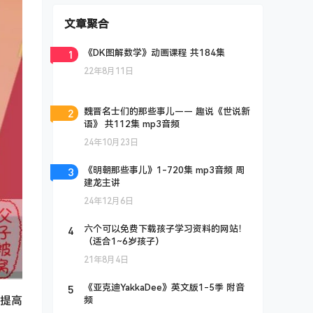
文章聚合
1
《DK图解数学》动画课程 共184集
22年8月11日
2
魏晋名士们的那些事儿—— 趣说《世说新
语》 共112集 mp3音频
24年10月23日
3
《明朝那些事儿》1-720集 mp3音频 周
建龙主讲
24年12月6日
4
六个可以免费下载孩子学习资料的网站！
（适合1~6岁孩子）
21年8月4日
5
《亚克迪YakkaDee》英文版1-5季 附音
是提高
频