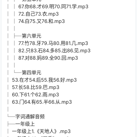
│ │ 67.你68.才69.明70.同71.学.mp3
│ │ 72.自己73.衣.mp3
│ │ 74.白75.又76.和.mp3
│ │
│ ├─第六单元
│ │ 77.竹78.牙79.马80.用81.几.mp3
│ │ 82.只83.石84.多85.出86.见.mp3
│ │ 87.对88.妈89.全90.回.mp3
│ │
│ └─第四单元
│ 53.在才54.后55.我56.好.mp3
│ 57.长58.比59.巴.mp3
│ 60.下61.个62.雨.mp3
│ 63.门64.有65.半66.从.mp3
│
└─字词通解音频
├─一年级上
│ 一年级上1.《天地人》.mp3