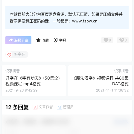
本站目前大部分为百度网盘资源，默认无压缩，如果是压缩文件并
提示需要解压密码的话，一般都是：www.fzbw.cn
0
0
海报分享
收藏
举报
好字在
识字拼音
识字拼音
好字在《字有功夫》(50集全)
《魔法汉字》视频课程 共80集
视频课程 mp4格式
DAT格式
2021-9-23 9:42:29
2021-11-1 11:38:32
12 条回复
文章作者
管理员
A
M
欢迎您，新朋友，感谢参与互动！
确认修改