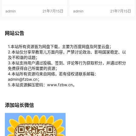
特点是深刻隽永，言简意赅。阅读
明白它的含义，也才能在我们的语
成语故事，可以了解历史、通达事
言和文字中使用。 讲给孩子听的中
admin
21年7月15日
admin
21年7月15日
理、学习知识、积累优美的语言素
华成语故事，用儿童化的语言，把2
材。所以，学习成语是青少年学习
00个成语故事生动的讲述出来，再
中国文化的必经之路。成语故事以
加上点评。用故事来吸引孩子，更
深刻形象的故事典故讲述一些道
多的了解成语，对语文和历史等产
理。成语就是有道理的词语，它奠
生浓厚的兴趣，是孩子最重要的启
网站公告
基着我国的文化之熙。 资源目录：
蒙方式。 让我们为孩子打开这扇
01.别开生面.mp302.别无长物.…
门，一起走进成语的世界。 资源目
录：…
1.本站所有资源皆为网盘下载，主要为百度网盘及阿里云盘；
2.本站仅分享早教育儿方面内容，严禁讨论政治、影响国家稳定、以
及不和谐的话题；
3.本站支持用户通过投稿、签到、评论等行为获取积分，并通过积分
免费获得自己所需要的资源；
4.本站所有资源均来自网络，若有侵权请联系邮箱：
admin@fzbw.cn；
5.本站资源解压密码：www.fzbw.cn。
添加站长微信