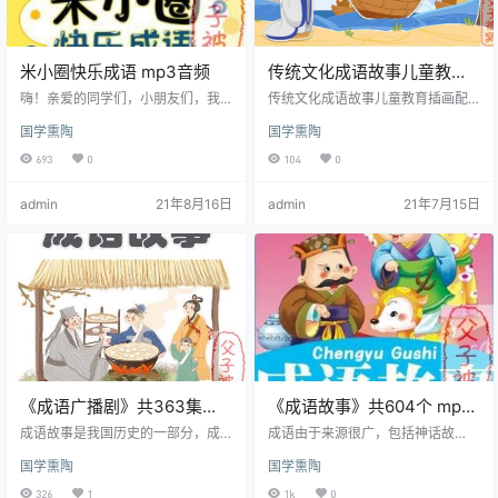
米小圈快乐成语 mp3音频
传统文化成语故事儿童教育
插画配图中华文化PSD素材
嗨！亲爱的同学们，小朋友们，我
传统文化成语故事儿童教育插画配
是你们的好朋友米小圈。在接下来
AI模板 共51套
图中华文化PSD素材AI模板 资源目
国学熏陶
国学熏陶
的日子里，我要和大家一起在成语
录： 图涂 (1).psd图涂 (10).psd图涂
的世界里遨游了，在这里我会为大
(11).psd图涂 (12).psd图涂 (13).psd
693
0
104
0
家带来许多生动、有趣的成语故
图涂 (14).psd图涂 (15).psd图涂 (1
事。 同学们，你们知道吗？成语是
6).psd图涂 (17).psd图涂 (18).psd图
admin
21年8月16日
admin
21年7月15日
我们中国几千年来语言文化积淀下
涂 (19).psd图涂 (2).psd图涂 (20).ps
来的宝藏。虽然每个成语只有四五
d图涂 (21).psd图涂 (22).psd图…
个字，但却能表达一句话，甚至是
好几句话的意思。也就是说有时我
们费了半天劲儿才能说明白的一件
事情，其实一个成语就能解决。 有
些同学说成语只有知道了来源和典
故才能懂…
《成语广播剧》共363集
《成语故事》共604个 mp3
mp3音频
音频
成语故事是我国历史的一部分，成
成语由于来源很广，包括神话故
语是历史的积淀，每一个成语的背
事、历史故事、人物典故、古代诗
国学熏陶
国学熏陶
后都有一个含义深远的故事，是我
文等等，往往不能从字面上看出它
国几千年以来人民智慧的结晶。其
的本意，只有知道它的来历，才能
326
1
1k
0