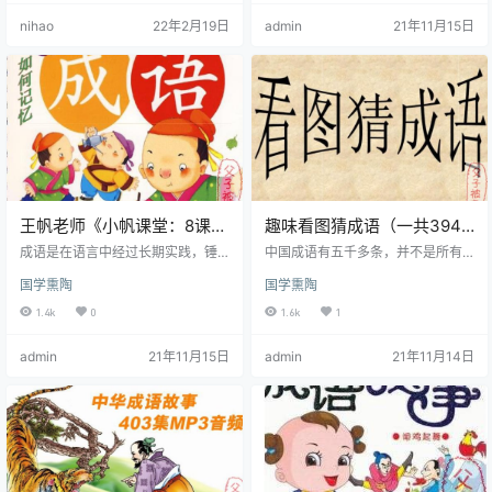
言运用能力 ，提升孩子文学文化素
中之重，几乎每一次考试，都有对
nihao
22年2月19日
admin
21年11月15日
养。 小学阶段为什么要学好成语？
成语知识的考核。那么，如何让孩
1、3-12岁正是孩子记忆黄金期，抓
子们爱上成语学习？怎样才能记得
住黄金阶段，智慧启蒙，更有利于
住、用得好？在婷婷姐姐的新书
孩子理解成语的含义。 2、国家教育
《婷婷讲成语故事》中，都能找到
部对于成语的重视度也越来越高。
答案。 1月9日是2020北京图书订货
在中小学语文考试中，成…
会开幕日。当天下午，在中国国际
展览中心湖南展区，由岳麓书社与
婷婷…
王帆老师《小帆课堂：8课时
趣味看图猜成语（一共394
搞定成语词典》教学视频 共
个猜成语游戏）PPTX格式
成语是在语言中经过长期实践，锤
中国成语有五千多条，并不是所有
8讲 带讲义
炼而成的固定短语，它具有简洁明
的成语都能用上，同时成语也有许
国学熏陶
国学熏陶
快、要言不繁、因近取譬、画龙点
多来源及出处。 来源于神话寓言 我
睛的特点，是汉语词汇中的精华。
国古代的很多神话传说、寓言故事
1.4k
0
1.6k
1
因而正确地辨析和运用成语也一直
含义深刻，富有教育意义，往往被
是历年高考试卷上的必考内容。 重
概括成为成语。例如：女娲补天 精
admin
21年11月15日
admin
21年11月14日
视成语学习，加强成语积累，本应
卫填海 开天辟地 夸父追日愚公移山
是语代学习中的一个重要环节，然
守株待兔 刻舟求剑 拔苗助长 来源于
而，许多中学生在这方面却不懂正
历史故事 我国古代有许多著名的历
确的学习方法，不仅在成语学习上
史故事和历史事件，后人把它们凝
盲目随意，而且在知识的理解和掌
缩成四个字的成语。例如：卧薪尝
握方面也显得模糊混乱。所以今天
胆 负荆请罪 四面楚歌 草木皆兵破釜
小编给大家带来了小帆课堂的8课时
沉舟 完璧归赵…
搞定成…