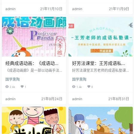
成语，偏偏是孩子的一个难点！每
美的语言素材，对于提高文化素
admin
21年11月10日
admin
21年11月9日
个成语故事的背后，都有一个典故
养、促进想象力和语言发展都有极
或故事。不了解他的来源，光靠死
大帮助。 浩然爸爸 原名陈诺 资深媒
记硬背，就容易望文生义、使用不
体人，原浙江电台著名主播 国学亲
当，甚至闹出笑话。 孩子的成语学
子教育从业者，八零后爸爸 曾获中
习，需要回归正轨！ 成语小课堂 30
国新闻奖、中国广播影视大奖
个精选故事+5大优秀主题，带孩子
一起：涨知识，明事理；促思辨…
经典成语动画：《成语动画
好芳法课堂：王芳成语私塾
廊》国语无字(180集全) mp4
(100节完结)音频+电子书
《成语动画廊》是一部以动画手法
好芳法课堂王芳老师的成语私塾课1
格式
解说成语的教育片，第一部于1987
00节音频。 为什么王芳老师要开成
国学熏陶
国学熏陶
年至1988年间由翡翠动画制作并在
语这门课？ 成语是汉语所特有的、
香港无线电视翡翠台播放。一套富
几千年汉语言文化沉淀的结晶。可
2.6k
1
1.4k
0
教育及娱乐性的卡通片,选材出自中
以说，每个人的生活都离不开成
国常用的成语故事,以生动的手法,惹
语，尤其是中小学生。 1、应试的需
admin
21年9月24日
admin
21年8月31日
人喜爱的卡通人物,深入浅出的表达
要。 成语的发音、书写、释义都是
每个成语的出处和教育意义,使人易
语文大纲中的重点内容。比如“莘莘
于领会及乐趣无穷。 每集只有2~3
学子”、“独当一面”、“纵横捭阖”这
分钟，动画非常活泼。对于宝妈自
些成语的正确发音都是什么？比
己，也是非常珍贵的童年回忆哈。
如：到底是“昨日黄花”还是“明日黄
资源目录 【合集】成语动画廊【国
花”？为什么这么多人都会用错？比
语】 (P00…
如：“七月流火”…