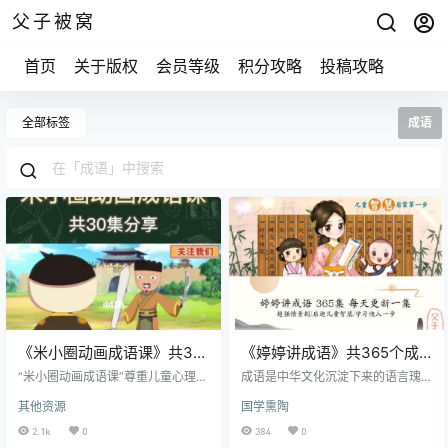
父子被窝
首页
关于版权
会员等级
积分攻略
投稿攻略
全部标签
成语
《米小圈动画成语课》共30
《婷婷讲成语》共365个成
集 讲述爆笑成语故事
语典故 mp3音频
“米小圈动画成语课”尊重儿童心理特
成语是中华文化沉淀下来的语言瑰
点和认知规律，尊重语文学科特
宝。学习成语，不仅能丰富孩子的
其他资源
国学熏陶
点，以精美动画视频的形式，30个
词汇积累，还能见微知著，培养孩
内涵丰富的成语展现五大人文历史
子的历史观、想象力和创造力。成
2.1k
0
384
0
主题，讲述爆笑成语故事，提高语
语跟诗词一样，是中小学语文的重