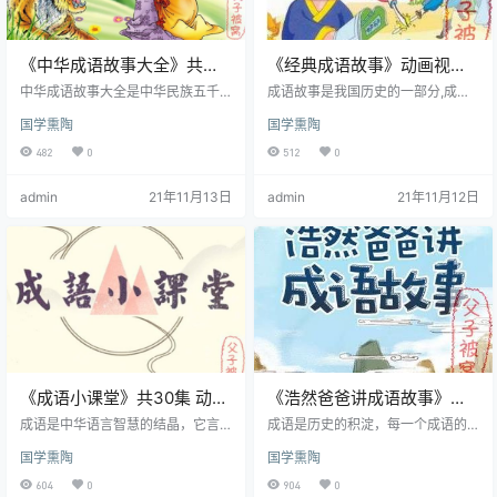
《中华成语故事大全》共
《经典成语故事》动画视频
403集 MP3音频
共160集 FLV格式
中华成语故事大全是中华民族五千
成语故事是我国历史的一部分,成语
年文明史的智慧结晶、语言精华，
是历史的积淀,每个成语的背后都有
国学熏陶
国学熏陶
历经漫长的岁月变迁，在浩如烟海
一个含义深远的故事.经过时间的打
的历史典籍中，在劳动人民的口耳
磨,万万人的口口叮传,每句成语又是
482
0
512
0
相传中，成语不断地产生、发展和
那么深切隽永、言简意赅.浏览成语
演变，逐步走向成熟，成为传承中
故事,可以了解历史、灵通事理、学
admin
21年11月13日
admin
21年11月12日
华文化的重要纽带。中国成语故事
习知识、堆集美好的说话素材.所以,
大全的世界犹如一个异彩纷呈的大
学习成语是青少年学习中国文化的
观园，里面凝集了丰富的人文社会
必经之路.成语故事以深切形象的故
知识以及各种自然科学知识，古今
事典故讲述一些道理.成语就是有道
交织，文理兼备，情趣盎然。本书
理的词语,它奠基着我国的文化之
讲述了几千年来脍炙人口的诸多成
熙。
语故事，从一个侧面展示了中华文
化的博大精…
《成语小课堂》共30集 动画
《浩然爸爸讲成语故事》
趣解成语故事
mp3音频 共101集
成语是中华语言智慧的结晶，它言
成语是历史的积淀，每一个成语的
简意赅却内涵深远，即是汉语学习
背后都有一个含义深远的故事，是
国学熏陶
国学熏陶
的基础，又是人文内涵的提现。 熟
中国传统文化的重要组成部分。小
练掌握成语，既能让写作文采斐
朋友通过成语故事，可以了解历
604
0
904
0
然，又能让表达金句频出！ 可学习
史、通达事理、学习知识、积累优