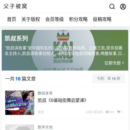
父子被窝
首页
关于版权
会员等级
积分攻略
投稿攻略
凯叔系列
“凯叔讲故事”是中国知名的儿童内容教育品牌。主播王凯,原央视著
名主持人,凯叔讲故事创始人。音频内容包含哄睡故事,唤醒故事,日
常故事,传统故事,节日故事,西游记,优质绘本故事,0-10岁各年龄段宝
往期专题
宝
一共
16
篇文章
专题：第
16
期
舞蹈体育
凯叔《0基础街舞启蒙课》
老虎
22年1月20日
311
1
数学天地