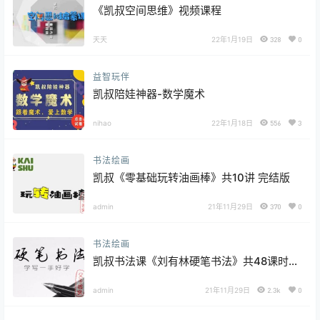
《凯叔空间思维》视频课程
天天
22年1月19日
328
0
益智玩伴
凯叔陪娃神器-数学魔术
nihao
22年1月18日
556
3
书法绘画
凯叔《零基础玩转油画棒》共10讲 完结版
admin
21年11月29日
370
0
书法绘画
凯叔书法课《刘有林硬笔书法》共48课时
附字帖及练习册
admin
21年11月29日
2.3k
0