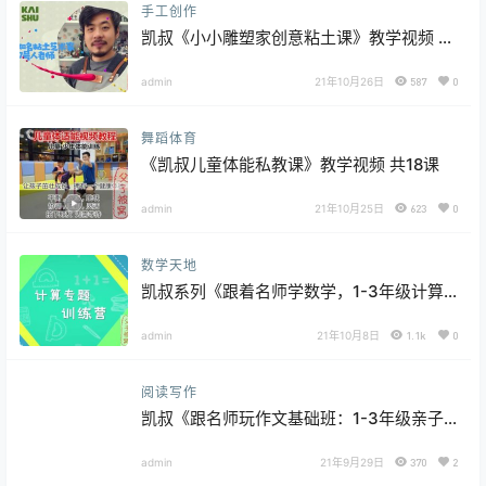
手工创作
凯叔《小小雕塑家创意粘土课》教学视频 共
12课时
admin
21年10月26日
587
0
舞蹈体育
《凯叔儿童体能私教课》教学视频 共18课
admin
21年10月25日
623
0
数学天地
凯叔系列《跟着名师学数学，1-3年级计算
专题课》教学视频+课件
admin
21年10月8日
1.1k
0
阅读写作
凯叔《跟名师玩作文基础班：1-3年级亲子
课》视频教程(共30讲) 完结版
admin
21年9月29日
370
2