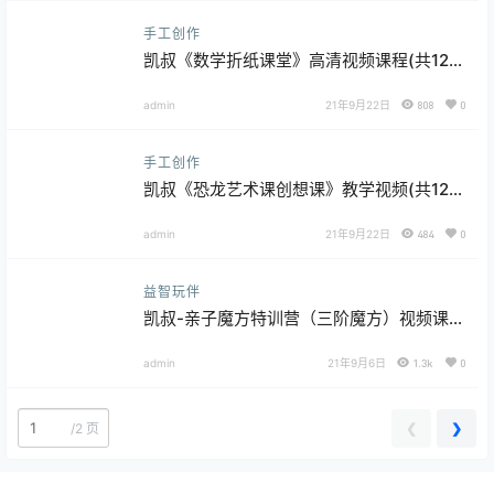
手工创作
凯叔《数学折纸课堂》高清视频课程(共12
课)
admin
21年9月22日
808
0
手工创作
凯叔《恐龙艺术课创想课》教学视频(共12
节) MP4格式
admin
21年9月22日
484
0
益智玩伴
凯叔-亲子魔方特训营（三阶魔方）视频课程
共12课
admin
21年9月6日
1.3k
0
❮
❯
/
2 页