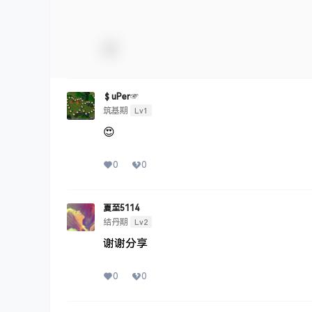
＄uΡer☞
Lv1
筑基期
😍
0
0
夏至5114
Lv2
结丹期
谢谢分享
0
0