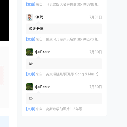
[文章]
来自：
《老梁四大名著情商课》共39集 视频课程
KK妈
7月31日
多谢分享
[文章]
来自：
凯叔《儿童声乐启蒙课》共28节 视频课程
＄uΡer☞
7月30日
😁
[文章]
来自：
英文唱跳儿歌[儿歌 Song & Music] 艾米咕噜
＄uΡer☞
7月30日
😎
[文章]
来自：
高斯数学动画片1-6年级