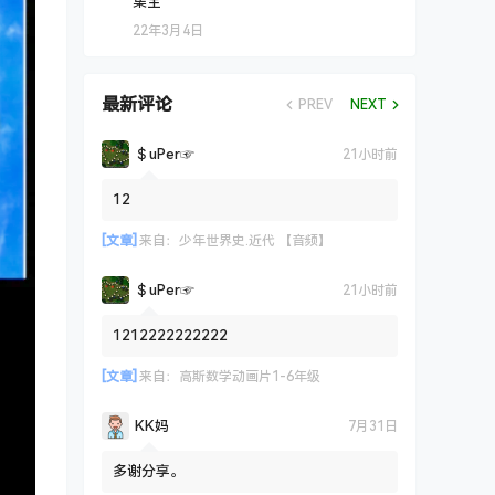
集全
22年3月4日
最新评论
PREV
NEXT
＄uΡer☞
21小时前
12
[文章]
来自：
少年世界史.近代 【音频】
＄uΡer☞
21小时前
1212222222222
[文章]
来自：
高斯数学动画片1-6年级
KK妈
7月31日
多谢分享。