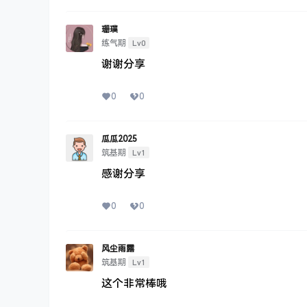
珊璞
Lv0
练气期
谢谢分享
0
0
瓜瓜2025
Lv1
筑基期
感谢分享
0
0
风尘雨露
Lv1
筑基期
这个非常棒哦