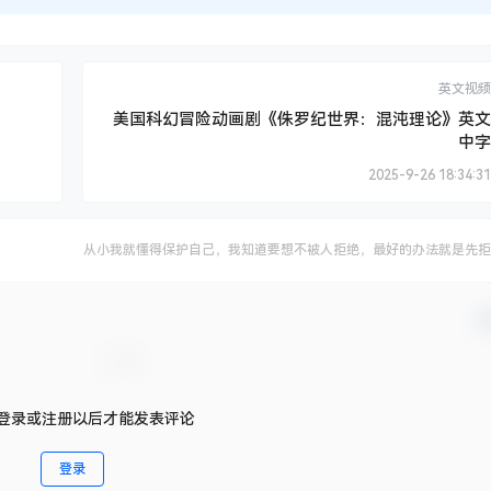
英文视频
美国科幻冒险动画剧《侏罗纪世界：混沌理论》英文
中字
2025-9-26 18:34:31
从小我就懂得保护自己，我知道要想不被人拒绝，最好的办法就是先拒
确
登录或注册以后才能发表评论
登录