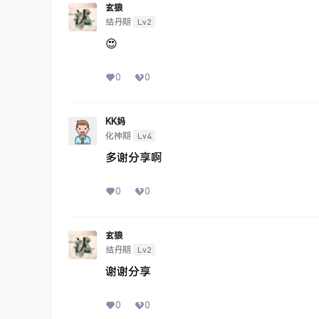
玄狼
Lv2
结丹期
😍
0
0
KK妈
Lv4
化神期
多谢分享啊
0
0
玄狼
Lv2
结丹期
谢谢分享
0
0