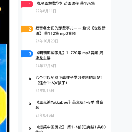
1
《DK图解数学》动画课程 共184集
22年8月11日
2
魏晋名士们的那些事儿—— 趣说《世说新
语》 共112集 mp3音频
24年10月23日
3
《明朝那些事儿》1-720集 mp3音频 周
建龙主讲
24年12月6日
4
六个可以免费下载孩子学习资料的网站！
（适合1~6岁孩子）
21年8月4日
5
《亚克迪YakkaDee》英文版1-5季 附音
频
21年8月8日
6
《爆笑中国历史》 第1-4部(已完结) 共80