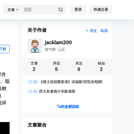
登录
快速注册
文章
关于作者
关注
私信
jacklam200
下载
Lv0
练气期
文章
评论
关注
粉丝
2
0
0
2
整合
说、唱
[文章]
《迪士尼启蒙英语》动画版(仅包含视频)
语教
[文章]
四大名著青少年版音频
动
语环
Ta的全部动态
文章聚合