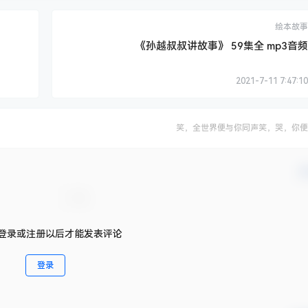
绘本故事
《孙越叔叔讲故事》 59集全 mp3音频
2021-7-11 7:47:10
笑，全世界便与你同声笑，哭，你便
确
登录或注册以后才能发表评论
登录