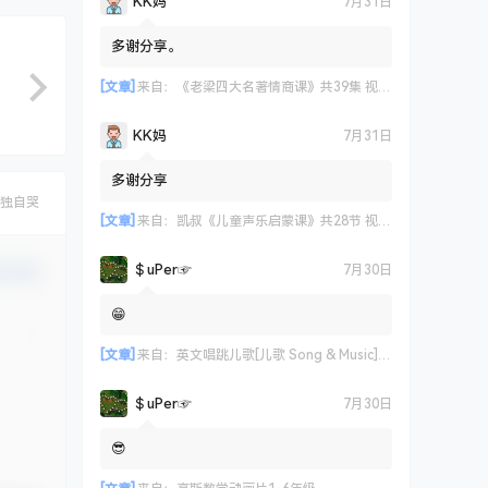
KK妈
7月31日
多谢分享。
[文章]
来自：
《老梁四大名著情商课》共39集 视频课程
KK妈
7月31日
多谢分享
独自哭
[文章]
来自：
凯叔《儿童声乐启蒙课》共28节 视频课程
＄uΡer☞
7月30日
认修改
😁
[文章]
来自：
英文唱跳儿歌[儿歌 Song & Music] 艾米咕噜
＄uΡer☞
7月30日
😎