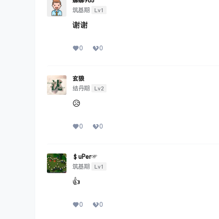
娜娜985
Lv1
筑基期
谢谢
0
0
玄狼
Lv2
结丹期
😥
0
0
＄uΡer☞
Lv1
筑基期
👍
0
0