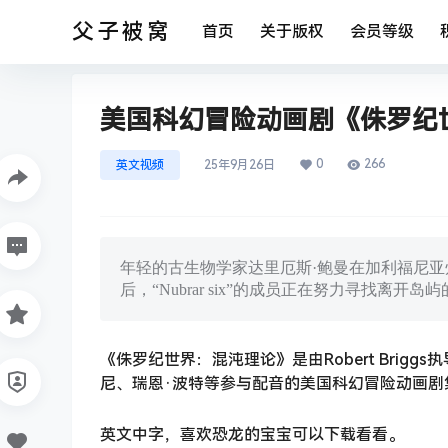
父子被窝
首页
关于版权
会员等级
美国科幻冒险动画剧《侏罗纪
0
266
英文视频
25年9月26日
年轻的古生物学家达里厄斯·鲍曼在加利福尼
后，“Nubrar six”的成员正在努力寻找
《侏罗纪世界：混沌理论》是由Robert Briggs执
尼、瑞恩·波特等参与配音的美国科幻冒险动画剧集
英文中字，喜欢恐龙的宝宝可以下载看看。