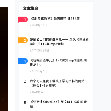
文章聚合
1
《DK图解数学》动画课程 共184集
22年8月11日
2
魏晋名士们的那些事儿—— 趣说《世说新
语》 共112集 mp3音频
24年10月23日
3
《明朝那些事儿》1-720集 mp3音频 周
建龙主讲
24年12月6日
4
六个可以免费下载孩子学习资料的网站！
（适合1~6岁孩子）
21年8月4日
5
《亚克迪YakkaDee》英文版1-5季 附音
频