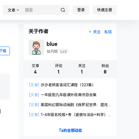
登录
快速注册
文章
关于作者
关注
私信
blue
下载
Lv2
结丹期
文章
评论
关注
粉丝
4
1
1
8
[文章]
沙沙老师英语词汇课程（323集）
[文章]
一年级到九年级课外经典书目合集
[文章]
美国科幻冒险动画剧《侏罗纪世界：混沌
朗
理论》英文中字
[文章]
1-6年级名校练+考（道德与法治+科学）
PDF格式
Ta的全部动态