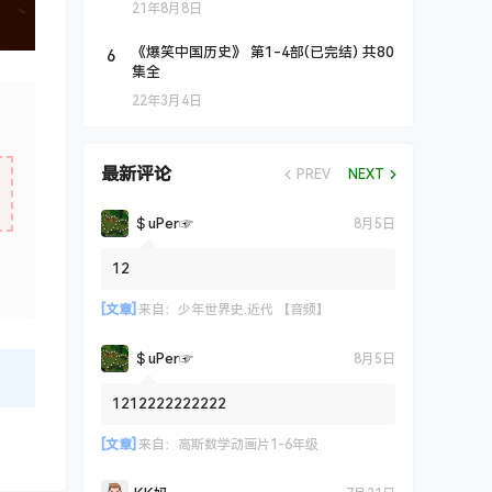
21年8月8日
6
《爆笑中国历史》 第1-4部(已完结) 共80
集全
22年3月4日
最新评论
PREV
NEXT
＄uΡer☞
8月5日
12
[文章]
来自：
少年世界史.近代 【音频】
＄uΡer☞
8月5日
1212222222222
[文章]
来自：
高斯数学动画片1-6年级