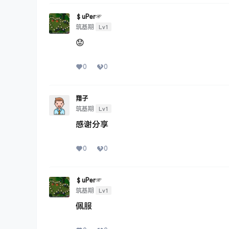
＄uΡer☞
Lv1
筑基期
😟
0
0
翔子
Lv1
筑基期
感谢分享
0
0
＄uΡer☞
Lv1
筑基期
佩服