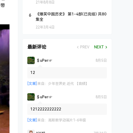
21年8月8日
们带
6
《爆笑中国历史》 第1-4部(已完结) 共80
集全
22年3月4日
最新评论
PREV
NEXT
＄uΡer☞
8月5日
12
[文章]
来自：
少年世界史.近代 【音频】
＄uΡer☞
8月5日
1212222222222
[文章]
来自：
高斯数学动画片1-6年级