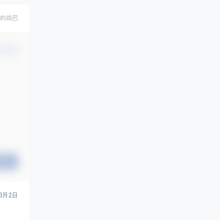
的鸡巴
认修改
提交
3月2日