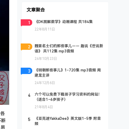
文章聚合
1
《DK图解数学》动画课程 共184集
22年8月11日
2
魏晋名士们的那些事儿—— 趣说《世说新
语》 共112集 mp3音频
24年10月23日
3
《明朝那些事儿》1-720集 mp3音频 周
建龙主讲
24年12月6日
4
六个可以免费下载孩子学习资料的网站！
（适合1~6岁孩子）
21年8月4日
式各
5
《亚克迪YakkaDee》英文版1-5季 附音
不断
频
、易