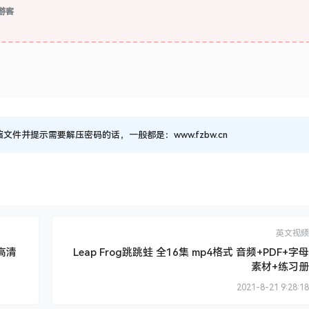
游客
并提示需要解压密码的话，一般都是：www.fzbw.cn
英文视频
P高清
Leap Frog跳跳蛙 全16集 mp4格式 音频+PDF+字母
素材+练习册
2021-8-21 9:28:18