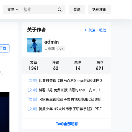
登录
快速注册
文章
关于作者
关注
私信
admin
下载
Lv7
大乘期
文章
评论
关注
粉丝
1341
62
14
691
作，
[文章]
儿童科普课《斑马百科》mp4视频课程 20
科高清视频 已更新
[文章]
博看书苑 免费正版书籍的app，安卓、iOS
均可用，无任何广告
[文章]
《家长应该陪孩子看的100部BBC经典纪录
片》共550GB
[文章]
骑象少年《9大城市亲子研学手册》 PDF格
式
Ta的全部动态