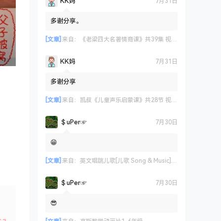
KK妈
7月31日
多谢分享。
[文章]
来自：
《老梁四大名著情商课》共39集 视频课程
KK妈
7月31日
多谢分享
[文章]
来自：
凯叔《儿童声乐启蒙课》共28节 视频课程
＄uΡer☞
7月30日
😁
[文章]
来自：
英文唱跳儿歌[儿歌 Song & Music] 艾米咕噜
＄uΡer☞
7月30日
😎