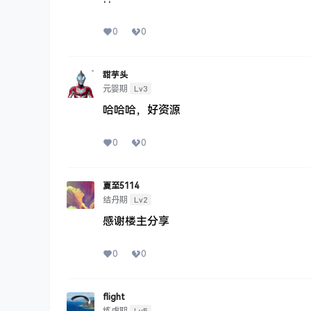
0
0
甜芋头
Lv3
元婴期
哈哈哈，好资源
0
0
夏至5114
Lv2
结丹期
感谢楼主分享
0
0
flight
Lv5
练虚期