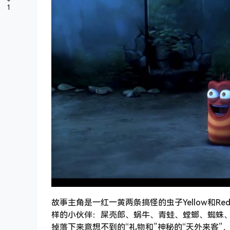
1
故事主角是一红一黄两条搞怪的虫子Yellow和
样的小伙伴：屎壳郎、蜗牛、青蛙、螳螂、蜘蛛
掉落下来意想不到的“礼物和”神秘的“天外来客