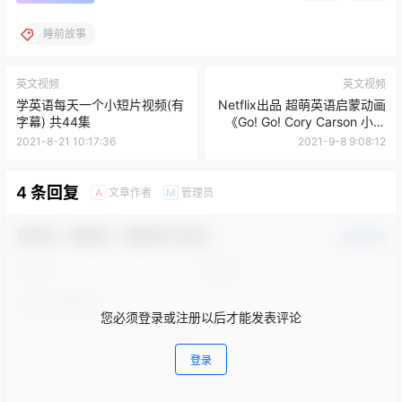
睡前故事
英文视频
英文视频
学英语每天一个小短片视频(有
Netflix出品 超萌英语启蒙动画
字幕) 共44集
《Go! Go! Cory Carson 小小
车向前冲》1-3季 全21集
2021-8-21 10:17:36
2021-9-8 9:08:12
4 条回复
文章作者
管理员
A
M
欢迎您，新朋友，感谢参与互动！
确认修改
您必须登录或注册以后才能发表评论
登录