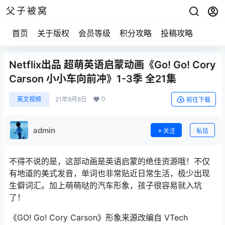
父子被窝
首页
关于版权
会员等级
积分攻略
投稿攻略
Netflix出品 超萌英语启蒙动画《Go! Go! Cory
Carson 小小车向前冲》1-3季 全21集
0
英文视频
21年9月8日
前往下载
admin
关注
私信
不得不说的是，这部动画是英语启蒙的绝佳资源哦！不仅
有地道的美式发音，单词也非常贴近日常生活，极少出现
生僻词汇。加上萌萌哒的汽车形象，孩子很容易就入坑
了！
《GO! Go! Cory Carson》形象来源改编自 VTech