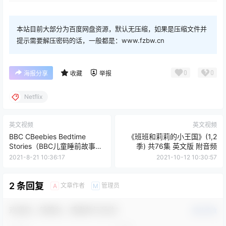
本站目前大部分为百度网盘资源，默认无压缩，如果是压缩文件并
提示需要解压密码的话，一般都是：www.fzbw.cn
0
0
海报分享
收藏
举报
Netflix
英文视频
英文视频
BBC CBeebies Bedtime
《班班和莉莉的小王国》(1,2
Stories（BBC儿童睡前故事）
季) 共76集 英文版 附音频
1-374集 英文版
2021-8-21 10:36:17
2021-10-12 10:30:57
2 条回复
文章作者
管理员
A
M
欢迎您，新朋友，感谢参与互动！
确认修改