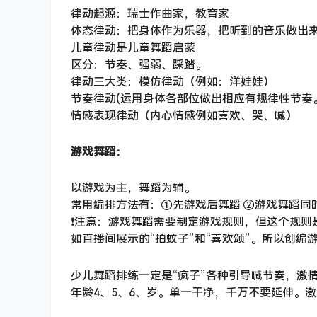
律动起源：瑞士作曲家，教育家
体态律动：把身体作为乐器，把听到的音乐做出
儿童律动是儿童舞蹈启蒙
区分：节奏、强弱、踩踏。
律动三大类：模仿律动（例如：洋娃娃）
节奏律动(运用身体各部位做出相应有规律性节奏
情感表现律动（内心情感例如喜欢、哭、喊）
游戏舞蹈：
以游戏为主，舞蹈为辅。
常用编排方法有：①先游戏后舞蹈 ②游戏舞蹈同
❗️注意：游戏舞蹈需要制定游戏规则，但这个规
如直播间展示的“拍蚊子”和“喜欢颂”。所以创
少儿舞蹈排练一定是“疯子”各种引导喊节奏，激
年龄4、5、6、岁。单一干净，千万不要延伸。