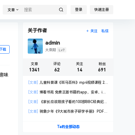
登录
快速注册
文章
关于作者
关注
私信
admin
下载
Lv7
大乘期
文章
评论
关注
粉丝
1341
62
14
691
趣味
[文章]
儿童科普课《斑马百科》mp4视频课程 20
科高清视频 已更新
[文章]
博看书苑 免费正版书籍的app，安卓、iOS
均可用，无任何广告
[文章]
《家长应该陪孩子看的100部BBC经典纪录
片》共550GB
[文章]
骑象少年《9大城市亲子研学手册》 PDF格
式
Ta的全部动态