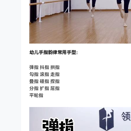
幼儿手指韵律常用手型：
弹指 抖指 拱指
勾指 滚指 走指
叠指 碰指 捏指
分指 扩指 屈指
平轮指