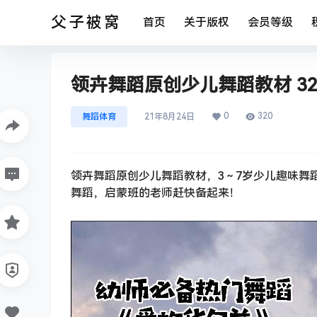
父子被窝
首页
关于版权
会员等级
领卉舞蹈原创少儿舞蹈教材 3
0
320
舞蹈体育
21年8月24日
领卉舞蹈原创少儿舞蹈教材，3～7岁少儿趣味舞
舞蹈，启蒙班的老师赶快备起来！