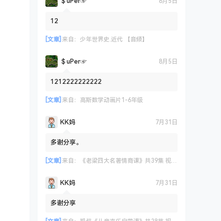
＄uΡer☞
8月5日
12
[文章]
来自：
少年世界史.近代 【音频】
＄uΡer☞
8月5日
1212222222222
[文章]
来自：
高斯数学动画片1-6年级
KK妈
7月31日
多谢分享。
[文章]
来自：
《老梁四大名著情商课》共39集 视频课程
KK妈
7月31日
多谢分享