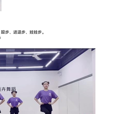
、踮步、进退步、娃娃步。
步