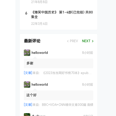
21年8月8日
6
《爆笑中国历史》 第1-4部(已完结) 共80
集全
22年3月4日
最新评论
PREV
NEXT
helloworld
8小时前
多谢
[文章]
来自：
《2023当当网好书榜70本》epub+azw3+mobi格式
helloworld
8小时前
这个好
[文章]
来自：
BBC+VOA+CNN精华文章300篇 音频