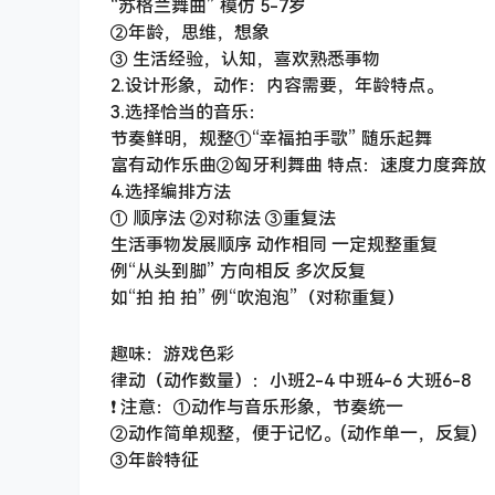
“苏格兰舞曲” 模仿 5-7岁
②年龄，思维，想象
③ 生活经验，认知，喜欢熟悉事物
2.设计形象，动作：内容需要，年龄特点。
3.选择恰当的音乐：
节奏鲜明，规整①“幸福拍手歌” 随乐起舞
富有动作乐曲②匈牙利舞曲 特点：速度力度奔放
4.选择编排方法
① 顺序法 ②对称法 ③重复法
生活事物发展顺序 动作相同 一定规整重复
例“从头到脚” 方向相反 多次反复
如“拍 拍 拍” 例“吹泡泡”（对称重复）
趣味：游戏色彩
律动（动作数量）：小班2-4 中班4-6 大班6-8
❗️ 注意：①动作与音乐形象，节奏统一
②动作简单规整，便于记忆。(动作单一，反复)
③年龄特征