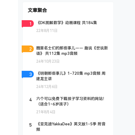
文章聚合
1
《DK图解数学》动画课程 共184集
22年8月11日
2
魏晋名士们的那些事儿—— 趣说《世说新
语》 共112集 mp3音频
24年10月23日
3
《明朝那些事儿》1-720集 mp3音频 周
建龙主讲
24年12月6日
4
六个可以免费下载孩子学习资料的网站！
（适合1~6岁孩子）
21年8月4日
5
《亚克迪YakkaDee》英文版1-5季 附音
频