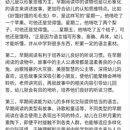
幼儿是以形象思维为主，早期阅读中的读物也是以形象化
的语言来讲述故事，更加符合幼儿的认知思维特点。比如
《好饿好饿的毛毛虫》中，是这样写的“星期一，他啃吃了
一个苹果。可他还是觉得饿。星期二，他啃吃了两个梨
子，可他还是觉得饿。……星期五，他啃吃了五个桔子，可
他还是饿呀。”正是因为语言描写形象、准确、具体，幼儿
才能听懂，并从中学到很多东西，积累一定的语言素材。
第二，早期阅读有利于培养幼儿良好的听说习惯。在早期
阅读的读物中，故事中的主人公通常都是温柔善良的小白
兔、凶狠残暴的大灰狼、美丽智慧的公主等，深得幼儿的
喜欢，这些故事深深吸引着小朋友，使他们能聚精会神地
聆听。老师讲完后，再就故事中的相关内容引导幼儿回
答，幼儿就会有目的地听，培养他们良好的听说习惯。
第三，早期阅读能为幼儿的多样化交际提供恰当的语言。
早期阅读的类型有故事、诗歌和童话等，不同类型的早期
阅读在语言使用上表现出不同的特点，幼儿在日积月累的
熏陶下，即便平时接触不到各类人群，也能够适应多样化
的交际环境，正确理解和运用书中所学到的语言来与人交