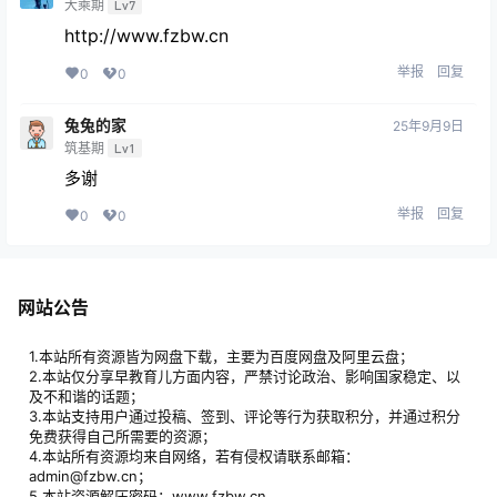
大乘期
Lv7
http://www.fzbw.cn
举报
回复
0
0
兔兔的家
25年9月9日
筑基期
Lv1
多谢
举报
回复
0
0
网站公告
1.本站所有资源皆为网盘下载，主要为百度网盘及阿里云盘；
2.本站仅分享早教育儿方面内容，严禁讨论政治、影响国家稳定、以
及不和谐的话题；
3.本站支持用户通过投稿、签到、评论等行为获取积分，并通过积分
免费获得自己所需要的资源；
4.本站所有资源均来自网络，若有侵权请联系邮箱：
admin@fzbw.cn；
5.本站资源解压密码：www.fzbw.cn。