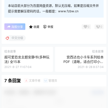
本站目前大部分为百度网盘资源，默认无压缩，如果是压缩文件并
提示需要解压密码的话，一般都是：www.fzbw.cn
0
0
海报分享
收藏
举报
中文分级
绘本故事
绘本故事
超可爱恐龙主题安静书(多种玩
宫西达也小卡车系列绘本
法) 全15本
PDF（清晰，适合打印小册
子）
2021-8-27 11:07:04
2021-8-28 8:37:34
7 条回复
文章作者
管理员
A
M
欢迎您，新朋友，感谢参与互动！
确认修改