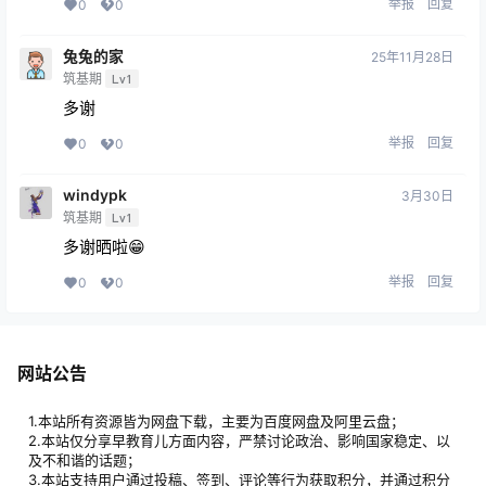
举报
回复
0
0
兔兔的家
25年11月28日
筑基期
Lv1
多谢
举报
回复
0
0
windypk
3月30日
筑基期
Lv1
多谢晒啦😁
举报
回复
0
0
网站公告
1.本站所有资源皆为网盘下载，主要为百度网盘及阿里云盘；
2.本站仅分享早教育儿方面内容，严禁讨论政治、影响国家稳定、以
及不和谐的话题；
3.本站支持用户通过投稿、签到、评论等行为获取积分，并通过积分