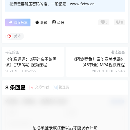
提示需要解压密码的话，一般都是：www.fzbw.cn
0
0
海报分享
收藏
举报
美术
书法绘画
书法绘画
《年糕妈妈：0基础亲子绘画
《阿波罗兔儿童创意美术课》
课》(共50集) 视频课程
(48节全) MP4视频课程
2021-9-10 9:52:55
2021-9-10 10:25:46
8 条回复
文章作者
管理员
A
M
欢迎您，新朋友，感谢参与互动！
确认修改
您必须登录或注册以后才能发表评论