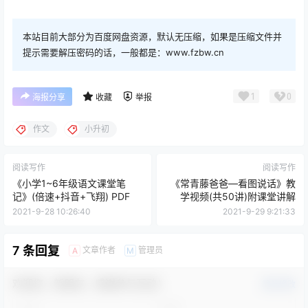
本站目前大部分为百度网盘资源，默认无压缩，如果是压缩文件并
提示需要解压密码的话，一般都是：www.fzbw.cn
1
0
海报分享
收藏
举报
作文
小升初
阅读写作
阅读写作
《小学1~6年级语文课堂笔
《常青藤爸爸—看图说话》教
记》(倍速+抖音+飞翔) PDF
学视频(共50讲)附课堂讲解
2021-9-28 10:26:40
2021-9-29 9:21:33
7 条回复
文章作者
管理员
A
M
欢迎您，新朋友，感谢参与互动！
确认修改