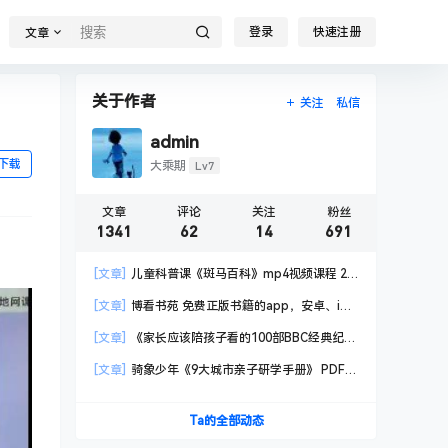
登录
快速注册
文章
关于作者
关注
私信
admin
下载
Lv7
大乘期
文章
评论
关注
粉丝
1341
62
14
691
[文章]
儿童科普课《斑马百科》mp4视频课程 20
科高清视频 已更新
[文章]
博看书苑 免费正版书籍的app，安卓、iOS
均可用，无任何广告
[文章]
《家长应该陪孩子看的100部BBC经典纪录
片》共550GB
[文章]
骑象少年《9大城市亲子研学手册》 PDF格
式
Ta的全部动态