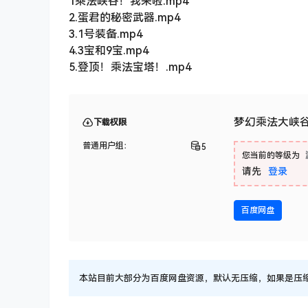
1乘法峡谷！我来啦.mp4
2.蛋君的秘密武器.mp4
3.1号装备.mp4
4.3宝和9宝.mp4
5.登顶！乘法宝塔！.mp4
梦幻乘法大峡谷
下载权限
普通用户组：
5
您当前的等级为
请先
登录
百度网盘
本站目前大部分为百度网盘资源，默认无压缩，如果是压缩文件