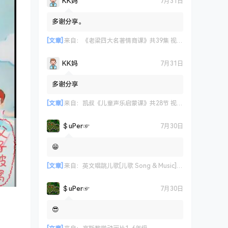
KK妈
7月31日
多谢分享。
[文章]
来自：
《老梁四大名著情商课》共39集 视频课程
KK妈
7月31日
多谢分享
[文章]
来自：
凯叔《儿童声乐启蒙课》共28节 视频课程
＄uΡer☞
7月30日
😁
[文章]
来自：
英文唱跳儿歌[儿歌 Song & Music] 艾米咕噜
＄uΡer☞
7月30日
😎