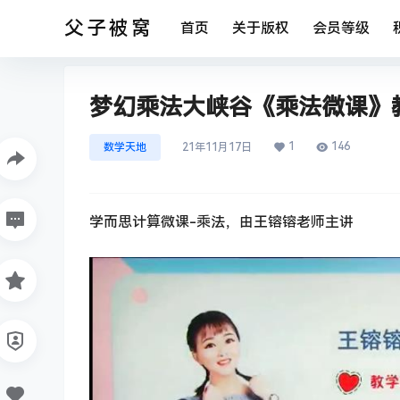
父子被窝
首页
关于版权
会员等级
梦幻乘法大峡谷《乘法微课》教
1
146
数学天地
21年11月17日
学而思计算微课-乘法，由王镕镕老师主讲