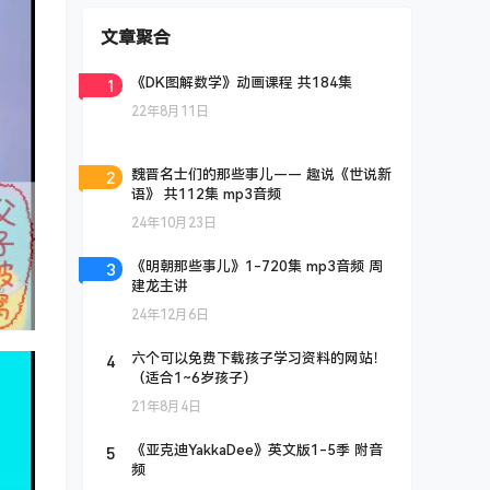
文章聚合
1
《DK图解数学》动画课程 共184集
22年8月11日
2
魏晋名士们的那些事儿—— 趣说《世说新
语》 共112集 mp3音频
24年10月23日
3
《明朝那些事儿》1-720集 mp3音频 周
建龙主讲
24年12月6日
4
六个可以免费下载孩子学习资料的网站！
（适合1~6岁孩子）
21年8月4日
5
《亚克迪YakkaDee》英文版1-5季 附音
频