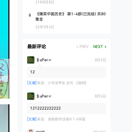
21年8月8日
6
《爆笑中国历史》 第1-4部(已完结) 共80
集全
22年3月4日
最新评论
PREV
NEXT
＄uΡer☞
8月5日
12
[文章]
来自：
少年世界史.近代 【音频】
＄uΡer☞
8月5日
1212222222222
[文章]
来自：
高斯数学动画片1-6年级