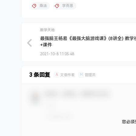
乘法
学而思
数学天地
最强脑王杨易《最强大脑游戏课》(8讲全) 教学
+课件
2021-10-8 11:05:48
3 条回复
A
M
文章作者
管理员
欢迎您，新朋友，感谢参与互动！
您必须