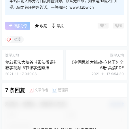
本站目前大部分为百度网盘资源，默认无压缩，如果是压缩文件并
提示需要解压密码的话，一般都是：www.fzbw.cn
1
0
海报分享
收藏
举报
动漫
数学天地
数学天地
梦幻乘法大峡谷《乘法微课》
《空间思维大挑战-立体王》全
教学视频 5节课学透乘法
6册 高清PDF
2021-11-17 9:19:08
2021-11-17 9:54:30
7 条回复
文章作者
管理员
A
M
欢迎您，新朋友，感谢参与互动！
确认修改