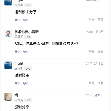
24年5月20日
练虚期
Lv5
谢谢楼主分享
举报
回复
0
0
学术也要小清新
24年11月8日
筑基期
Lv1
呜呜，你真是太棒啦！我超喜欢的说~?
举报
回复
0
0
flight
24年12月3日
练虚期
Lv5
谢谢楼主
举报
回复
0
0
闫
25年5月31日
练气期
Lv0
感谢分享