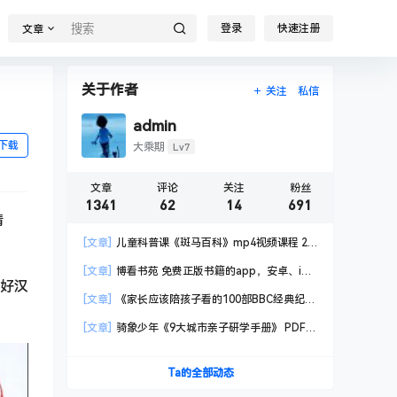
登录
快速注册
文章
关于作者
关注
私信
admin
下载
Lv7
大乘期
文章
评论
关注
粉丝
1341
62
14
691
清
[文章]
儿童科普课《斑马百科》mp4视频课程 20
科高清视频 已更新
[文章]
博看书苑 免费正版书籍的app，安卓、iOS
写好汉
均可用，无任何广告
[文章]
《家长应该陪孩子看的100部BBC经典纪录
片》共550GB
[文章]
骑象少年《9大城市亲子研学手册》 PDF格
式
Ta的全部动态