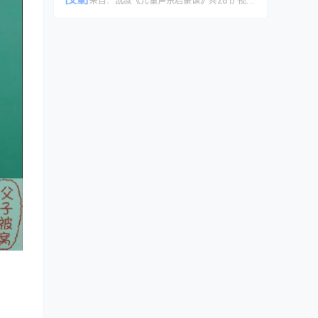
[文章]
来自：
凯叔《儿童声乐启蒙课》共28节 视频课程