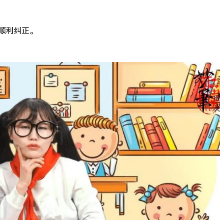
,顺利纠正。