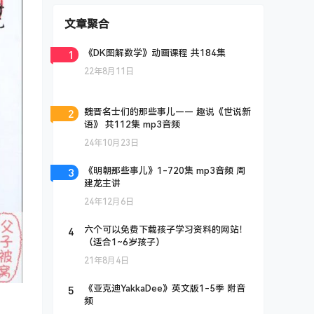
文章聚合
1
《DK图解数学》动画课程 共184集
22年8月11日
2
魏晋名士们的那些事儿—— 趣说《世说新
语》 共112集 mp3音频
24年10月23日
3
《明朝那些事儿》1-720集 mp3音频 周
建龙主讲
24年12月6日
4
六个可以免费下载孩子学习资料的网站！
（适合1~6岁孩子）
21年8月4日
5
《亚克迪YakkaDee》英文版1-5季 附音
频