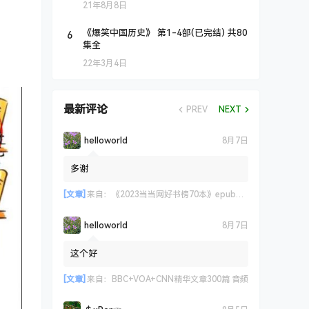
21年8月8日
6
《爆笑中国历史》 第1-4部(已完结) 共80
集全
22年3月4日
最新评论
PREV
NEXT
helloworld
8月7日
多谢
[文章]
来自：
《2023当当网好书榜70本》epub+azw3+mobi格式
helloworld
8月7日
这个好
[文章]
来自：
BBC+VOA+CNN精华文章300篇 音频