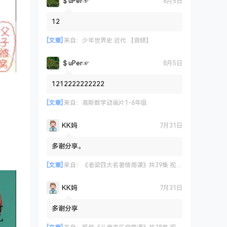
＄uΡer☞
8月5日
12
[文章]
来自：
少年世界史.近代 【音频】
＄uΡer☞
8月5日
1212222222222
[文章]
来自：
高斯数学动画片1-6年级
KK妈
7月31日
多谢分享。
[文章]
来自：
《老梁四大名著情商课》共39集 视频课程
KK妈
7月31日
多谢分享