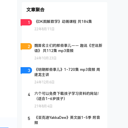
文章聚合
1
《DK图解数学》动画课程 共184集
22年8月11日
2
魏晋名士们的那些事儿—— 趣说《世说新
语》 共112集 mp3音频
24年10月23日
3
《明朝那些事儿》1-720集 mp3音频 周
建龙主讲
24年12月6日
4
六个可以免费下载孩子学习资料的网站！
（适合1~6岁孩子）
21年8月4日
5
《亚克迪YakkaDee》英文版1-5季 附音
频