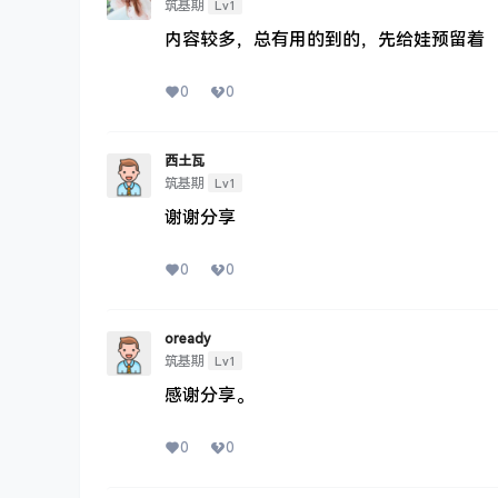
Lv1
筑基期
内容较多，总有用的到的，先给娃预留着
0
0
西土瓦
Lv1
筑基期
谢谢分享
0
0
oready
Lv1
筑基期
感谢分享。
0
0