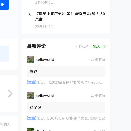
21年8月8日
注册
6
《爆笑中国历史》 第1-4部(已完结) 共80
集全
22年3月4日
最新评论
PREV
NEXT
helloworld
23小时前
多谢
[文章]
来自：
《2023当当网好书榜70本》epub+azw3+mobi格式
helloworld
23小时前
这个好
[文章]
来自：
BBC+VOA+CNN精华文章300篇 音频
你的人