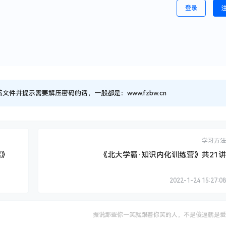
登录
并提示需要解压密码的话，一般都是：www.fzbw.cn
学习方法
招》
《北大学霸·知识内化训练营》共21讲
2022-1-24 15:27:08
据说那些你一笑就跟着你笑的人，不是傻逼就是爱