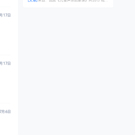
[文章]
来自：
凯叔《儿童声乐启蒙课》共28节 视频课程
5月17日
5月17日
7月6日