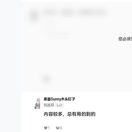
欢迎您，新朋友，感谢参与互动！
您必须
茶壶Sunny木头钉子
Lv1
筑基期
内容较多，总有用的到的
1
0