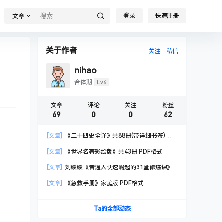
登录
快速注册
文章
关于作者
关注
私信
nihao
Lv6
合体期
文章
评论
关注
粉丝
69
0
0
62
[文章]
《二十四史全译》共88册(带详细书签) 汉
语大词典出版社
[文章]
《世界名著彩绘版》共43册 PDF格式
[文章]
刘媛媛《普通人快速崛起的31堂修炼课》
[文章]
《急救手册》家庭版 PDF格式
Ta的全部动态