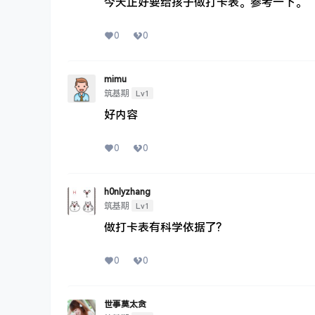
今天正好要给孩子做打卡表。参考一下。
0
0
mimu
Lv1
筑基期
好内容
0
0
h0nlyzhang
Lv1
筑基期
做打卡表有科学依据了?
0
0
世事莫太贪