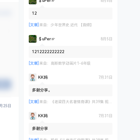
＄uΡer☞
8月5日
12
认修改
[文章]
来自：
少年世界史.近代 【音频】
＄uΡer☞
8月5日
1212222222222
[文章]
来自：
高斯数学动画片1-6年级
KK妈
7月31日
提交
多谢分享。
[文章]
来自：
《老梁四大名著情商课》共39集 视频课程
3月25日
KK妈
7月31日
多谢分享