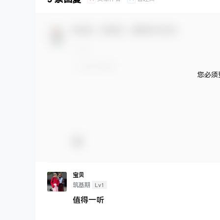
欢迎您，新朋友，感谢参与互动！
您必须
宝贝
Lv1
筑基期
值得一听