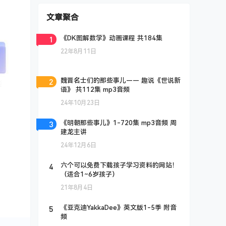
文章聚合
1
《DK图解数学》动画课程 共184集
22年8月11日
2
魏晋名士们的那些事儿—— 趣说《世说新
语》 共112集 mp3音频
24年10月23日
3
《明朝那些事儿》1-720集 mp3音频 周
建龙主讲
24年12月6日
4
六个可以免费下载孩子学习资料的网站！
（适合1~6岁孩子）
21年8月4日
5
《亚克迪YakkaDee》英文版1-5季 附音
频