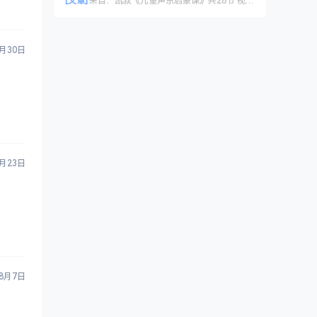
[文章]
来自：
凯叔《儿童声乐启蒙课》共28节 视频课程
8月30日
2月23日
8月7日