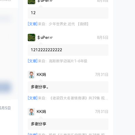
＄uΡer☞
8月5日
12
认修改
[文章]
来自：
少年世界史.近代 【音频】
＄uΡer☞
8月5日
1212222222222
[文章]
来自：
高斯数学动画片1-6年级
KK妈
7月31日
多谢分享。
提交
[文章]
来自：
《老梁四大名著情商课》共39集 视频课程
5月5日
KK妈
7月31日
多谢分享