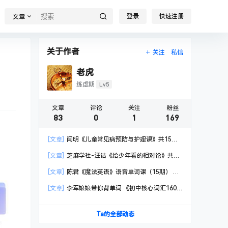
登录
快速注册
文章
关于作者
关注
私信
老虎
Lv5
练虚期
文章
评论
关注
粉丝
83
0
1
169
[文章]
闫明《儿童常见病预防与护理课》共15节
视频课
[文章]
芝麻学社-汪诘《给少年看的相对论》共10
堂视频课
[文章]
陈君《魔法英语》语音单词课（15期） 共
39节
[文章]
李军娘娘带你背单词 《初中核心词汇1600
精讲》共77节
Ta的全部动态