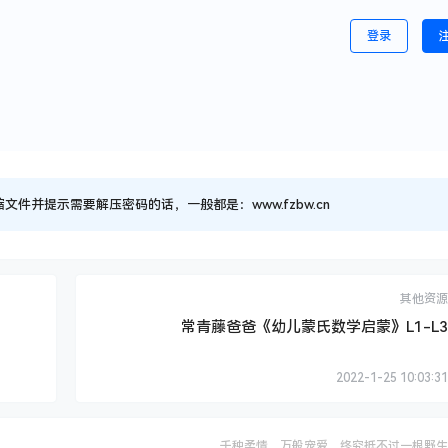
登录
并提示需要解压密码的话，一般都是：www.fzbw.cn
其他资源
常青藤爸爸《幼儿蒙氏数学启蒙》L1-L3
2022-1-25 10:03:31
千种柔情，万般宠爱，终究抵不过一根野生