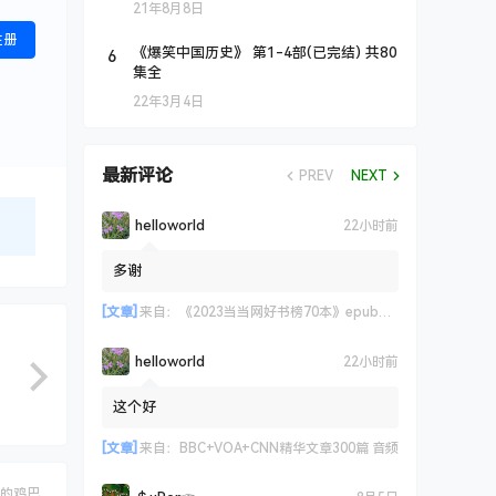
21年8月8日
注册
6
《爆笑中国历史》 第1-4部(已完结) 共80
集全
22年3月4日
最新评论
PREV
NEXT
helloworld
22小时前
多谢
[文章]
来自：
《2023当当网好书榜70本》epub+azw3+mobi格式
helloworld
22小时前
这个好
[文章]
来自：
BBC+VOA+CNN精华文章300篇 音频
的鸡巴