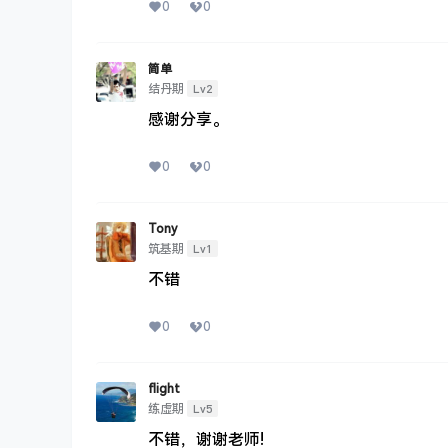
0
0
简单
Lv2
结丹期
感谢分享。
0
0
Tony
Lv1
筑基期
不错
0
0
flight
Lv5
练虚期
不错，谢谢老师!