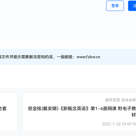
登录
并提示需要解压密码的话，一般都是：www.fzbw.cn
教学资源
绘本故事
2全套
胡金铭(戴安娜)《新概念英语》第1-4册网课 附电子教
材
2022-1-26 10:49:16