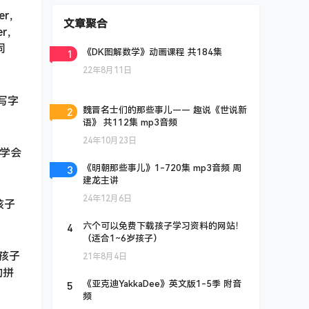
er，
文章聚合
er，
同
1
《DK图解数学》动画课程 共184集
22年8月11日
写字
2
魏晋名士们的那些事儿—— 趣说《世说新
语》 共112集 mp3音频
24年10月23日
即学会
3
《明朝那些事儿》1-720集 mp3音频 周
建龙主讲
24年12月6日
孩子
4
六个可以免费下载孩子学习资料的网站！
（适合1~6岁孩子）
孩子
21年8月4日
的拼
5
《亚克迪YakkaDee》英文版1-5季 附音
频