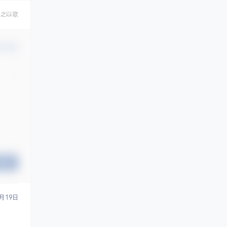
之以歌
认修改
提交
4月19日