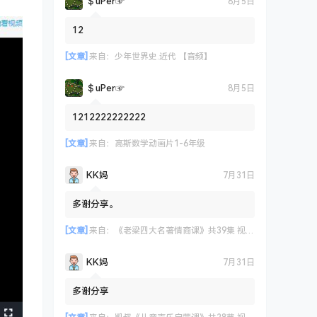
＄uΡer☞
8月5日
12
[文章]
来自：
少年世界史.近代 【音频】
＄uΡer☞
8月5日
1212222222222
[文章]
来自：
高斯数学动画片1-6年级
KK妈
7月31日
多谢分享。
[文章]
来自：
《老梁四大名著情商课》共39集 视频课程
KK妈
7月31日
多谢分享