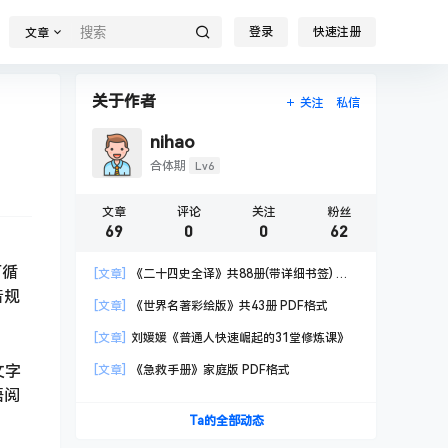
登录
快速注册
文章
关于作者
关注
私信
nihao
Lv6
合体期
文章
评论
关注
粉丝
69
0
0
62
可循
[文章]
《二十四史全译》共88册(带详细书签) 汉
音规
语大词典出版社
[文章]
《世界名著彩绘版》共43册 PDF格式
[文章]
刘媛媛《普通人快速崛起的31堂修炼课》
文字
[文章]
《急救手册》家庭版 PDF格式
语阅
Ta的全部动态