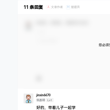
11 条回复
A
M
文章作者
管理员
欢迎您，新朋友，感谢参与互动！
您必须
jinxin6670
Lv1
筑基期
好的，带着儿子一起学