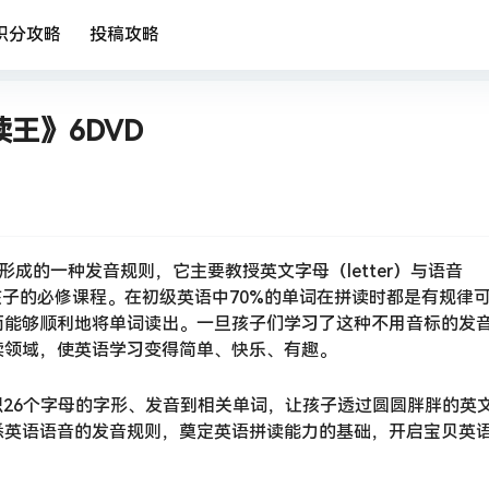
积分攻略
投稿攻略
拼读王》6DVD
然形成的一种发音规则，它主要教授英文字母（letter）与语音
孩子的必修课程。在初级英语中70%的单词在拼读时都是有规律
而能够顺利地将单词读出。一旦孩子们学习了这种不用音标的发
读领域，使英语学习变得简单、快乐、有趣。
，从认识26个字母的字形、发音到相关单词，让孩子透过圆圆胖胖的英
悉英语语音的发音规则，奠定英语拼读能力的基础，开启宝贝英