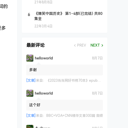
21年8月8日
词的
6
《爆笑中国历史》 第1-4部(已完结) 共80
集全
22年3月4日
更多
最新评论
PREV
NEXT
helloworld
8月7日
多谢
[文章]
来自：
《2023当当网好书榜70本》epub+azw3+mobi格式
helloworld
8月7日
这个好
[文章]
来自：
BBC+VOA+CNN精华文章300篇 音频