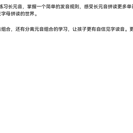
子练习长元音，掌握一个简单的发音规则，感受长元音拼读更多单
在字母拼读的世界。
元音组合，还有分离元音组合的学习，让孩子更有自信见字读音。
。