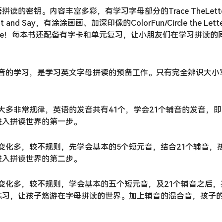
的密钥。内容丰富多彩，有学习字母部分的Trace TheLett
nd Say，有涂涂画画、加深印像的ColorFun/Circle the Lett
g withMe！每本书还配备有字卡和单元复习，让小朋友们在学习拼读的
发音的学习，是学习英文字母拼读的预备工作。只有完全辨识大小
大多非常规律，英语的发音共有41个，学会21个辅音的发音，
进入拼读世界的第一步。
音变化多，较不规则，先学会基本的5个短元音，结合21个辅音，
进入拼读世界的第二步。
音变化多，较不规则，学会基本的五个短元音，及21个辅音之后，
练习，让孩子悠游在字母拼读的世界。加上辅音的混合音，孩子