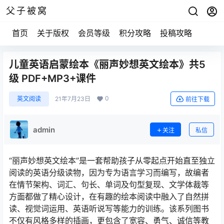
父子被窝
首页
关于版权
会员等级
积分攻略
投稿攻略
儿童英语启蒙绘本《丽声妙想英文绘本》共5
级 PDF+MP3+课件
0
英文阅读
21年7月23日
前往下载
admin
关注
私信
“丽声妙想英文绘本”是一套帮助孩子从零起点开始直至独立
阅读的英语分级读物，因为专为语言学习而编写，故编者
在情节架构、词汇、句长、单词及句型复现、文学体裁等
方面都做了精心设计，在有趣的绘本阅读中融入了自然拼
读、视觉词运用、英语听说写等能力的训练。该系列图书
不仅有风格多样的插画，更包含了宽容、勇气、诚信等教