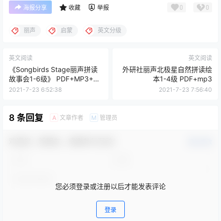
0
0
海报分享
收藏
举报
丽声
启蒙
英文分级
英文阅读
英文阅读
《Songbirds Stage丽声拼读
外研社丽声北极星自然拼读绘
故事会1-6级》 PDF+MP3+白
本1-4级 PDF+mp3
板软件+课件
2021-7-23 6:52:38
2021-7-23 7:56:40
8 条回复
文章作者
管理员
A
M
欢迎您，新朋友，感谢参与互动！
确认修改
您必须登录或注册以后才能发表评论
登录