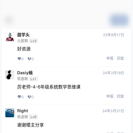
提交
甜芋头
23年8月17日
元婴期
Lv3
好资源
举报
回复
0
0
Dasiy楠
24年3月19日
筑基期
Lv1
厉老师-4-6年级系统数学思维课
举报
回复
0
0
flight
24年3月31日
练虚期
Lv5
谢谢楼主分享