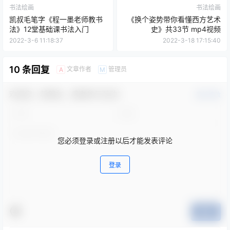
书法绘画
书法绘画
凯叔毛笔字《程一墨老师教书
《换个姿势带你看懂西方艺术
法》12堂基础课书法入门
史》共33节 mp4视频
2022-3-6 11:18:37
2022-3-18 17:15:40
10 条回复
文章作者
管理员
A
M
欢迎您，新朋友，感谢参与互动！
确认修改
您必须登录或注册以后才能发表评论
登录
提交