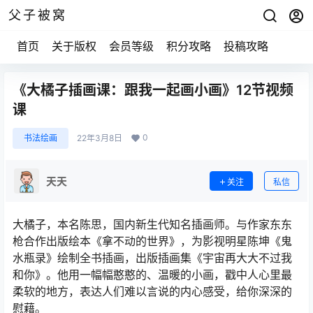
父子被窝
首页
关于版权
会员等级
积分攻略
投稿攻略
《大橘子插画课：跟我一起画小画》12节视频
课
0
书法绘画
22年3月8日
天天
关注
私信
大橘子，本名陈思，国内新生代知名插画师。与作家东东
枪合作出版绘本《拿不动的世界》，为影视明星陈坤《鬼
水瓶录》绘制全书插画，出版插画集《宇宙再大大不过我
和你》。他用一幅幅憨憨的、温暖的小画，戳中人心里最
柔软的地方，表达人们难以言说的内心感受，给你深深的
慰藉。