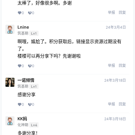
太棒了，好像很多啊。多谢
举报
回复
0
0
Lnine
24年3月4日
筑基期
Lv1
啊哦，尴尬了。积分获取后，链接显示资源过期没有
了。
楼楼可以再分享下吗？先谢谢啦
举报
回复
0
0
一诺倾情
24年3月18日
筑基期
Lv1
感谢分享
举报
回复
0
0
KK妈
24年3月18日
化神期
Lv4
多谢分享！