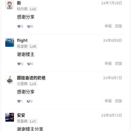
新
24年7月26日
结丹期
Lv2
感谢分享
举报
回复
0
0
flight
24年8月8日
练虚期
Lv5
谢谢楼主
举报
回复
0
0
跟娃奋进的奶爸
24年9月7日
元婴期
Lv3
感谢分享
举报
回复
1
0
安安
24年9月13日
筑基期
Lv1
谢谢楼主分享