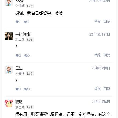
KK妈
23年10月30日
化神期
Lv4
感谢。我自己都想学，哈哈
举报
回复
1
0
一诺倾情
23年10月31日
筑基期
Lv1
?
举报
回复
0
0
三生
23年11月8日
元婴期
Lv3
?
举报
回复
0
0
璎珞
23年11月9日
筑基期
Lv1
很有用，购买课程包费用高，还不一定能坚持，有这个