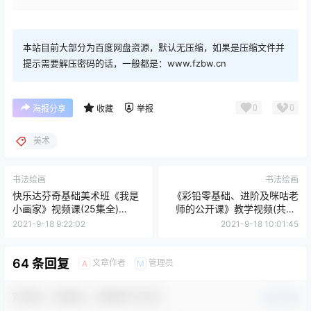
本站目前大部分为百度网盘资源，默认无压缩，如果是压缩文件并
提示需要解压密码的话，一般都是：www.fzbw.cn
0
0
海报分享
收藏
举报
美术
书法绘画
书法绘画
快乐达芬奇基础美术班《我是
《彩铅零基础、进阶及咪咕老
小画家》视频课(25集全)
师的公开课》教学视频(共88
RMVB格式
集) wmv格式
2021-9-18 9:22:02
2021-9-18 10:01:45
64 条回复
文章作者
管理员
A
M
欢迎您，新朋友，感谢参与互动！
确认修改