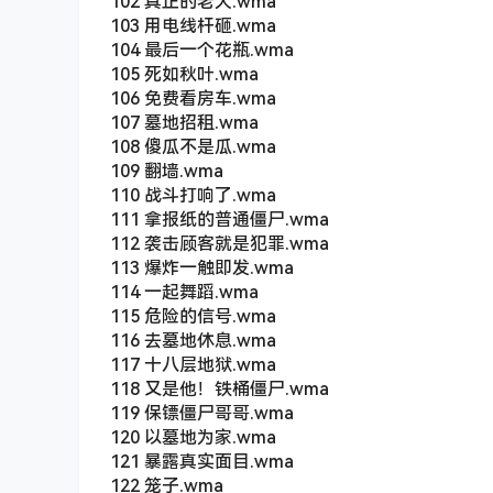
102 真正的老大.wma
103 用电线杆砸.wma
104 最后一个花瓶.wma
105 死如秋叶.wma
106 免费看房车.wma
107 墓地招租.wma
108 傻瓜不是瓜.wma
109 翻墙.wma
110 战斗打响了.wma
111 拿报纸的普通僵尸.wma
112 袭击顾客就是犯罪.wma
113 爆炸一触即发.wma
114 一起舞蹈.wma
115 危险的信号.wma
116 去墓地休息.wma
117 十八层地狱.wma
118 又是他！铁桶僵尸.wma
119 保镖僵尸哥哥.wma
120 以墓地为家.wma
121 暴露真实面目.wma
122 笼子.wma