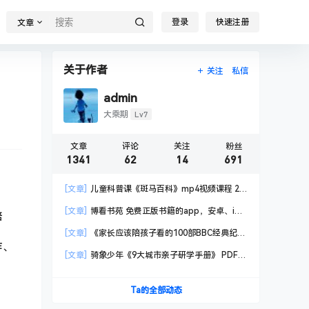
登录
快速注册
文章
关于作者
关注
私信
admin
Lv7
大乘期
文章
评论
关注
粉丝
1341
62
14
691
[文章]
儿童科普课《斑马百科》mp4视频课程 20
科高清视频 已更新
[文章]
博看书苑 免费正版书籍的app，安卓、iOS
培
均可用，无任何广告
[文章]
《家长应该陪孩子看的100部BBC经典纪录
作、
片》共550GB
[文章]
骑象少年《9大城市亲子研学手册》 PDF格
式
Ta的全部动态