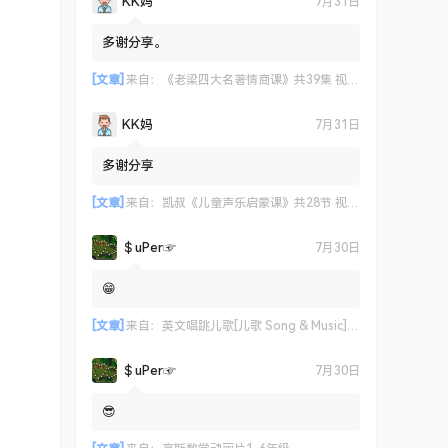
KK妈
7月31日
多谢分享。
[文章]
来自：
《老梁四大名著情商课》共39集 视频课程
KK妈
7月31日
多谢分享
[文章]
来自：
凯叔《儿童声乐启蒙课》共28节 视频课程
＄uΡer☞
7月30日
😁
[文章]
来自：
英文唱跳儿歌[儿歌 Song & Music] 艾米咕噜
＄uΡer☞
7月30日
😎