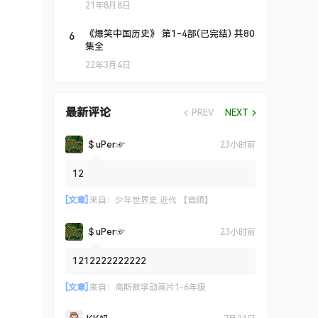
21年8月8日
6
《爆笑中国历史》 第1-4部(已完结) 共80
集全
22年3月4日
最新评论
PREV
NEXT
＄uΡer☞
23小时前
12
[文章]
来自：
少年世界史.近代 【音频】
＄uΡer☞
23小时前
1212222222222
[文章]
来自：
高斯数学动画片1-6年级