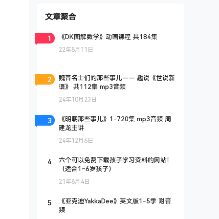
文章聚合
1
《DK图解数学》动画课程 共184集
22年8月11日
2
魏晋名士们的那些事儿—— 趣说《世说新
语》 共112集 mp3音频
24年10月23日
3
《明朝那些事儿》1-720集 mp3音频 周
建龙主讲
24年12月6日
4
六个可以免费下载孩子学习资料的网站！
（适合1~6岁孩子）
21年8月4日
5
《亚克迪YakkaDee》英文版1-5季 附音
频