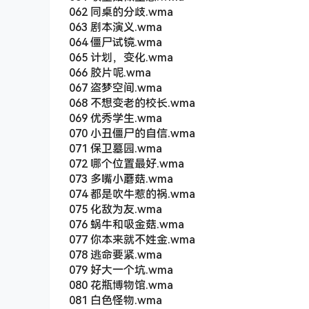
062 同桌的分歧.wma
063 剧本演义.wma
064 僵尸试镜.wma
065 计划，变化.wma
066 胶片呢.wma
067 盗梦空间.wma
068 不想变老的校长.wma
069 优秀学生.wma
070 小丑僵尸的自信.wma
071 保卫墓园.wma
072 哪个位置最好.wma
073 多嘴小蘑菇.wma
074 都是吹牛惹的祸.wma
075 化敌为友.wma
076 蜗牛和吸金菇.wma
077 你本来就不姓金.wma
078 逃命要紧.wma
079 好大一个坑.wma
080 花瓶博物馆.wma
081 白色怪物.wma