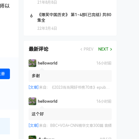
21年8月8日
师以
6
《爆笑中国历史》 第1-4部(已完结) 共80
集全
22年3月4日
最新评论
PREV
NEXT
helloworld
16小时前
注册
多谢
[文章]
来自：
《2023当当网好书榜70本》epub+azw3+mobi格式
helloworld
16小时前
这个好
[文章]
来自：
BBC+VOA+CNN精华文章300篇 音频