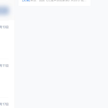
[文章]
来自：
凯叔《儿童声乐启蒙课》共28节 视频课程
提交
6月13日
7月11日
8月17日