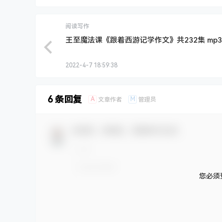
阅读写作
王至魔法课《跟着西游记学作文》共232集 mp
2022-4-7 18:59:38
6 条回复
A
M
文章作者
管理员
欢迎您，新朋友，感谢参与互动！
您必须