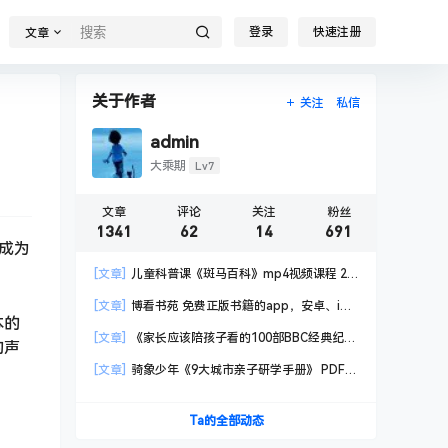
登录
快速注册
文章
关于作者
关注
私信
admin
Lv7
大乘期
文章
评论
关注
粉丝
1341
62
14
691
成为
[文章]
儿童科普课《斑马百科》mp4视频课程 20
科高清视频 已更新
[文章]
博看书苑 免费正版书籍的app，安卓、iOS
本的
均可用，无任何广告
[文章]
《家长应该陪孩子看的100部BBC经典纪录
的声
片》共550GB
[文章]
骑象少年《9大城市亲子研学手册》 PDF格
式
Ta的全部动态