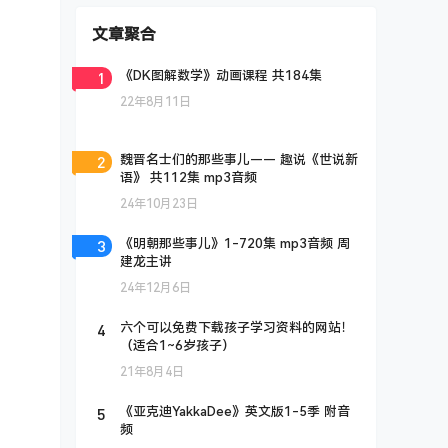
文章聚合
1
《DK图解数学》动画课程 共184集
22年8月11日
2
魏晋名士们的那些事儿—— 趣说《世说新
语》 共112集 mp3音频
24年10月23日
3
《明朝那些事儿》1-720集 mp3音频 周
建龙主讲
24年12月6日
4
六个可以免费下载孩子学习资料的网站！
（适合1~6岁孩子）
21年8月4日
5
《亚克迪YakkaDee》英文版1-5季 附音
频