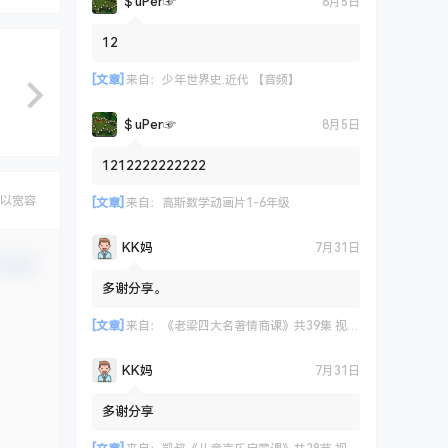
＄uΡer☞
8月5日
12
[文章]
来自：
少年世界史.近代 【音频】
＄uΡer☞
8月5日
1212222222222
以宽容
[文章]
来自：
高斯数学动画片1-6年级
KK妈
7月31日
认修改
多谢分享。
[文章]
来自：
《老梁四大名著情商课》共39集 视频课程
KK妈
7月31日
多谢分享