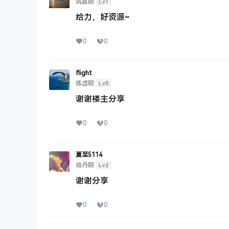
Lv1
筑基期
给力，好资源~
0
0
flight
Lv5
练虚期
谢谢楼主分享
0
0
夏至5114
Lv2
结丹期
谢谢分享
0
0