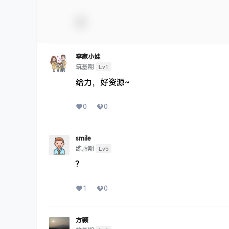
李家小娃
Lv1
筑基期
给力，好资源~
0
0
smile
Lv5
练虚期
?
1
0
方颖