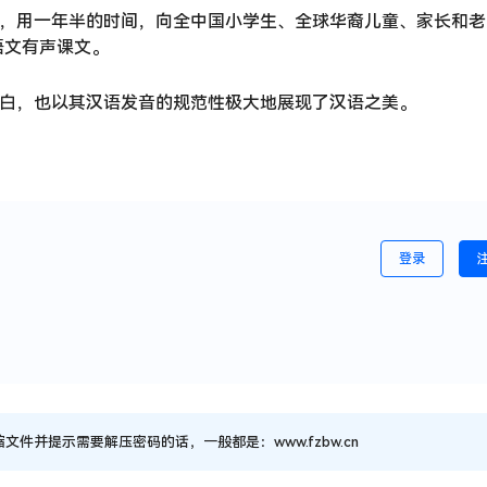
馆，用一年半的时间，向全中国小学生、全球华裔儿童、家长和老
语文有声课文。
空白，也以其汉语发音的规范性极大地展现了汉语之美。
登录
并提示需要解压密码的话，一般都是：www.fzbw.cn