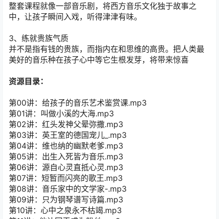
整套课程就像一部音乐剧，将西方音乐文化独于故事之
中，让孩子瞬间入戏，听得津津有味。
3、练就贵族气质
并不是指有钱的贵族，而指内在和思维的高贵。把人类最
美好的音乐种在孩子心中等它生根发芽，将带来惊喜
资源目录：
第00讲：给孩子的音乐艺术鉴赏课.mp3
第01讲：叫做小溪的大海.mp3
第02讲：红头发神父晕弥撒.mp3
第03讲：英王室的德国宠儿_.mp3
第04讲：维也纳的幽默老爹.mp3
第05讲：出生入死皆为音乐.mp3
第06讲：源自心灵直抵心灵.mp3
第07讲：短暂而闪亮的歌王.mp3
第08讲：音乐家中的文学家-.mp3
第09讲：只为钢琴谱写诗篇.mp3
第10讲：心中之泉永不枯竭.mp3