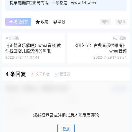
提示需要解压密码的话，一般都是：www.fzbw.cn
0
0
海报分享
收藏
举报
音乐摄影
音乐摄影
《正德音乐催眠》wma音频 教
《田艺苗：古典音乐很难吗》
你找回婴儿般沉沉的睡眠
wma音频
2022-7-24 14:07:41
2022-7-29 17:59:54
4 条回复
文章作者
管理员
A
M
欢迎您，新朋友，感谢参与互动！
确认修改
您必须登录或注册以后才能发表评论
登录