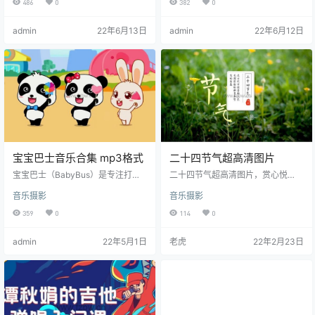
486
0
382
0
欢，不反感第一件乐器，要简单好
蒙 下了几百首古典金曲，宝宝却始
上手，让孩子能爱上音乐第一件乐
终听不进去 买高价票去听音乐会，
admin
22年6月13日
admin
22年6月12日
器，要适合孩子音乐启蒙，为孩子
孩子却只是昏昏欲睡…… 中央音乐学
之后的音习打好基础。有一种打击
院副教授小龙老师用二十年教育经
乐器，符合上述所有条件，既被孩
验告诉你，只有真正感受到音乐的
子们喜爱，简单易学好上手，又在
乐趣，孩子才能主动地走进音乐殿
世界范围内非常流行，表演性质很
堂，找到属于自己的天赋！ 在本
强，非常适合乐器启蒙也许您已经
专…
猜到了，没错，它就是非洲鼓！ 资
源目录…
宝宝巴士音乐合集 mp3格式
二十四节气超高清图片
宝宝巴士（BabyBus）是专注打造
二十四节气超高清图片，赏心悦
儿童启蒙数字产品的原创品牌，累
目，可以用作屏幕保护。 目录： 1
音乐摄影
音乐摄影
计服务全球5亿家庭用户。宝宝巴士
立春.jpg 2大寒.jpg 3小寒.jp
秉承“快乐启蒙”的理念，用奇妙有趣
g 4冬至.jpg5大雪.jpg 6小
359
0
114
0
的方式，为儿童量身定制以“好听
雪.jpg 7立冬.jpg 8霜降.jpg9
（国学故事）、好看（儿歌动
寒露.jpg 10秋分.jpg 11白露.jp
admin
22年5月1日
老虎
22年2月23日
画）、好玩（互动APP）”为特征的
g 12处暑.jpg13立秋.jpg 14大
免费数字启蒙内容，让孩子在趣味
暑.jpg 15小暑.jpg 16夏至.jpg17
中认知世界，感受“真、善、美”。
芒种.jpg 18小满.jpg 19立夏.jp…
资源目录： ├─儿歌48首├─儿歌
之古诗国…