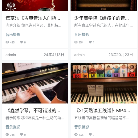
焦享乐《古典音乐入门指
少年商学院《给孩子的音乐
南》共60集 音频课程
鉴赏课》共18节 音频课程 附
内容介绍 你也许对肖邦、莫扎特和
所有真正学过音乐的人，在他成年
贝多芬并不陌生但你真的能听懂他
文档
后，从来不会憎恨音乐，只会后悔
音乐摄影
音乐摄影
们的音乐吗？即使是重度音乐爱好
自己当年没有更努力。因为音乐带
者，面对古典音乐，也经常会陷入
给一个人的财富，是一生都享用不
415
0
154
1
“听不懂”、“找不到门路”“听古典音
尽的。 对于一个普通人来说，音乐
乐会现场经常出糗”的尴尬面对几百
绝不是他一生的全部，但是，音乐
admin
24年4月3日
admin
23年10月23日
年的古典音乐史和大量的古典乐曲
将陪伴他全部的一生。 赵洲，德国
想学习又不知从何入手一门古典音
海德堡大学艺术史博士，研究艺术
乐鉴赏的入门课带你从0到1走进古
和音乐近二十年；将两个女儿培育
典音乐的大门 焦元溥 台大政治学系
成为钢琴小专家，用音乐给孩子的
国际关系学士…
生活注入灵感、勇气和幸福...他结合
多年古典音乐启蒙与教学经验，告
诉你如何在音乐的学习与陪伴中，…
《鑫然学琴，不可错过的钢
《21天熟读五线谱》MP4视
琴技巧大师课》 共29集 视频
频格式 附配套作业
器乐的练习和演奏是一种生动的动
五线谱中高低音谱号的唱音是不
课程
态系统，始终要求听觉的专注、手
同，21天学会钢琴所有弹奏技巧。
音乐摄影
音乐摄影
指各自独立前提下的灵敏积极活
名师教你看视频教程2小时学会五线
动、双手不同动作及其与调配合。
谱，21天完全掌握钢琴技术。电子
215
0
144
0
使大脑左右半球的机能获得同等发
琴入门指法和五线谱入门初学必