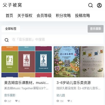
父子被窝
首页
关于版权
会员等级
积分攻略
投稿攻略
全部标签
音乐摄影
美吉姆音乐课教材，music
3-6岁幼儿音乐类资源
together一共15季所有音乐
美吉姆Music Together课程以‌9个乐
找好久都没找到【3-6岁幼儿音乐
和歌本
器主题‌为核心，每个主题聚焦特定
类】的资源，于是买了书，比较适
音乐摄影
幼儿园
乐器，为8个月至5岁儿童提供系统
合老师在学校启蒙孩子，家里有音
音乐启蒙。 以下是各主题的乐器、
乐启蒙这方面需要的也可以尝试使
247
0
150
0
课程特色与核心价值的详细解析：
用，内容如下 此链接包含了1、教