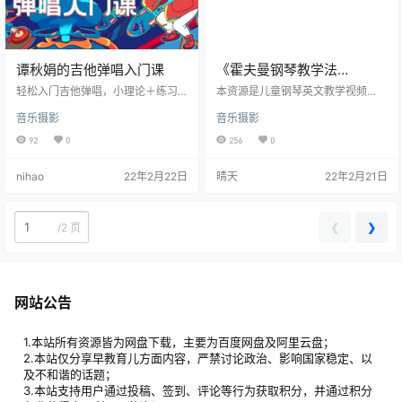
谭秋娟的吉他弹唱入门课
《霍夫曼钢琴教学法
Hoffman Academy Piano
轻松入门吉他弹唱，小理论＋练习
本资源是儿童钢琴英文教学视频
＋曲目全流程知识讲解，即学即
Lessons》 共260集 视频课
《霍夫曼钢琴教学法 Hoffman Acad
音乐摄影
音乐摄影
用，掌握和弦，撬开弹唱大门。掌
emy Piano Lessons》的视频课程
程
握十二平均律，音阶口诀。并且带
下载，共260集，每集播放时长约1
92
0
256
0
你实战曲目《成都》学吉他so eas
0分钟左右，资源总大小50G，mp4
y。
高清1080p分辨率，英语发音、srt
nihao
22年2月22日
晴天
22年2月21日
英文字幕，百度云网盘下载，适合5
岁以上的儿童观看学习。 霍夫曼方
法植根于这样的哲学：所有学生，
包括任何年龄的孩子，青少年和***
❮
❯
/
2 页
*，都可以成功而快乐地学习弹钢
琴，而不管所谓的…
网站公告
1.本站所有资源皆为网盘下载，主要为百度网盘及阿里云盘；
2.本站仅分享早教育儿方面内容，严禁讨论政治、影响国家稳定、以
及不和谐的话题；
3.本站支持用户通过投稿、签到、评论等行为获取积分，并通过积分