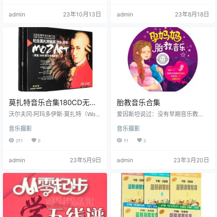
展并增进互相协调能力。无数事例
备。 资源目录： 21天熟读五线介绍.
admin
23年10月13日
admin
23年8月18日
证实，从幼年开始学习器乐的孩
mp4 第01课 从下往上数五线谱的间
子，入学后，在受能力，想象力和
和线.mp4 第01课 作业.mp4 第02课
创造性思维能力等方面，都显著高
作业.mp4 第02课 认识高音谱表第
于一般孩子。受到良好的音乐教
三间的Do.mp4 第03课 逻辑思维巩
育，不仅能提高音乐素养和艺术修
固练习.mp4 第04课 作业.mp4 第0
养，而而踏实的学习态度、自觉刻
5…
苦的学习能力都具有重要意义。同
时对一个人的文化…
莫扎特音乐合集180CD无损
胎教音乐合集
音质
沃尔夫冈·阿玛多伊斯·莫扎特（Wolf
爱因斯坦说过：没有早期音乐教
gang Amadeus Mozart，1756年1
育，干什么事我都会一事无成。音
音乐摄影
音乐摄影
月27日～1791年12月5日），出生
乐胎教是大多数孕妈妈进行胎教的
于奥地利萨尔茨堡，古典主义时期
必备教材。但孕妈妈常常困惑：胎
291
0
91
0
奥地利作曲家，维也纳古典乐派代
教音乐听哪些？我根本听不懂怎么
表人物之一。1761年，首次作曲。1
办…… 胎教音乐囊括了经典胎教曲
admin
23年5月9日
admin
23年3月20日
762年，莫扎特及姐姐在父亲的带领
目，不管孕妈妈是古典爱好者，还
下，开始去欧洲各国献演，并获得
是戏曲迷，都能找到自己喜爱、宝
成功。1764年，创作首部交响曲
宝接纳的音乐。在音乐主线之外，
《降E大调第一交响曲》。 1772
还穿插胎教故事、诗歌、名画等，
年，16岁的莫扎特…
孕妈妈可以在美妙的音乐中欣赏一
幅优美的画作、读一篇美文&h…