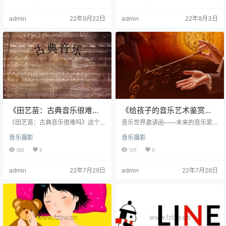
通过线上的陌生讲解声乐学习，非
大后再想学，更难。 我一直很羡慕
常考验老师的能力和拍摄制作水
身边那些会乐器的人。 有一种乐
admin
22年9月22日
admin
22年8月3日
平，一般团队很难制作。我们今天
器，简单易学，不用学太久，就可
推荐大家【凯叔讲故事】推出的28
以弹唱一些简单的歌曲。很容易让
节《儿童声乐启蒙课程》，这门课
孩子体验到演奏的快感、音乐的美
程没有太多理论，会有可爱的声乐
妙，激励他们坚持学下去。 没错，
老师陪伴孩子唱歌，并且配有电子
你可能已经猜到了，它就是——Uku
版的乐谱，非常适合声乐老师借
lele（尤克里里）。 尤克里里是来…
鉴，也适合家长在家带孩子自学。
资源目…
《田艺苗：古典音乐很难
《给孩子的音乐艺术鉴赏
吗》wma音频
课》共19讲 mp3音频
《田艺苗：古典音乐很难吗》这个
音乐世界邀请函——未来的音乐家
节目，不同于艰深的音乐课堂，也
亲启 你好，我是来自德国海德堡大
音乐摄影
音乐摄影
不同于普通的播放音乐的广播节
学的赵博士。欧洲是音乐家的摇
目，而是带领大家轻松又有体系的
篮，其中，德国音乐几乎是古典音
300
0
137
0
学会聆听古典音乐。古典音乐很
乐的代名词，而海德堡大学又是德
难，但是田艺苗老师会提供一些方
国最古老、最富有盛名的大学。在
admin
22年7月29日
admin
22年7月26日
法和途径，帮助大家更快入门，一
这里，我有幸跟随艺术史泰斗一雷
起感受音乐的力量与感动。 每天10
德侯教授（Prof.LotharLedderose)
分钟，穿T恤欣赏古典音乐。只要您
学习和工作，近二十年来，一直从
每天花一些零碎的时间，通过有目
事艺术史和音乐学的研究和教学工
的性的聆听练习，就会对某种音乐
作。 在陪伴学生和我的两个…
体裁、某一大师的作曲方法有较为
深入的认知，对古典音乐有一个全