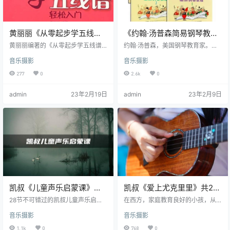
黄丽丽《从零起步学五线谱
《约翰·汤普森简易钢琴教程
轻松入门》PDF及视频
系列》1-5册 动画版+PDF
黄丽丽编著的《从零起步学五线谱
约翰·汤普森，美国钢琴教育家。出
轻松入门》从零开始，循序渐进，
版有约翰·汤普森钢琴教程系列。其
音乐摄影
音乐摄影
逐步让大家了解和掌握乐理、视唱
中最著名的是约翰·汤普森钢琴简易
等知识。 《从零起步学五线谱轻松
教程。是世界公认的初学钢琴的权
277
0
2.6k
0
入门》按照音乐基础知识的内容由
威性教材，由美国威利斯（WILLI
浅入深进行学习和练习。介绍了五
S）音乐出版公司出版。汤普森钢琴
admin
23年2月19日
admin
23年2月9日
线谱、音符、拍子、调式、音程、
教程以对音乐名作的简易改编为特
和弦以及各种符号术语。另外再加
点，从“学钢琴首先是学音乐”的战略
入一些例题及练习，丰富了学习者
眼光来看有着十分积极的意义。对
的学习范围。
琴童进一步学习复杂节奏、聆听内
声部及低音旋律、训…
凯叔《儿童声乐启蒙课》共
凯叔《爱上尤克里里》共20
28节 视频课程
集 视频课程
28节不可错过的凯叔儿童声乐启蒙
在西方，家庭教育良好的小孩，从
视频课（包含电子版乐谱），适合
小都要学一门乐器。 我们这代人，
音乐摄影
音乐摄影
声乐老师参考、儿童在家自学！ 儿
在应试教育环境下长大，小时候很
童声乐视频课程非常少见，主要是
少有机会去深入学习某种乐器，长
1.1k
0
768
0