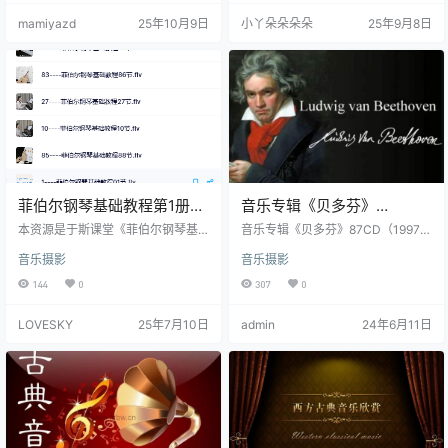
一、乐器主题与对应乐器 课程通过9
材：身体律动和节奏训练 2、还有每
mamiyazd
25年10月9日
小丫朵朵朵朵
25年9月8日
本主题教材，覆盖不同乐器的探索
一章节对应的音频 如果是老师使用
与学习，每本教材对应一种核心乐
的话，自己能准备出来相应的教案
器： ‌BONGOS（手鼓）‌：拉丁美洲
就更好了。 找资源不易，有了资源
风格的双鼓，大小鼓音高不同，敲
就来分享，促进良性循环~
击节奏明快，适合儿童自由创作节
奏。 ‌BELLS（摇铃）‌：…
菲伯尔钢琴基础教程第1册
音乐专辑《贝多芬》
100课时
87CD（1997年）音频合集
本资源是于斯课堂《菲伯尔钢琴基
音乐专辑《贝多芬》87CD（1997
础教程第1册》的视频课程下载，共
年）音频合集【百度云网盘下
音乐摄影
音乐摄影
100集，由陈思思老师主讲，适合4
载】，本资源包含《贝多芬》87CD
岁以上零基础的学员学习。 现代钢
合集，音频为APE格式。 经典音乐
144
0
307
0
琴教育既重视教学过程也重视教育
《贝多芬全集》专辑是为留念贝多
成果。对教师来说，教学过程不是
芬去世180周年所发。DG公司在收
LOVESKY
25年7月10日
admin
24年6月11日
快乐二字就能简单的囊括的。最重
拾旧录音基础上弥补新录音，于199
要的是变化。在变化中重复练习，
7年下半年推出一套威望的《贝多芬
再重复练习中得到变化，从而愉悦
著作全集》，共CD87张。 巅峰时期
自我，保持学习钢琴的兴趣和提高
失聪的贝多芬从小就在父亲严峻的
音乐审美能力。除此之外，教学成
教育下生长，造就了他顽强、灵敏
果也不是只有美育，“群”育也是菲伯
激动的性情。他数量很多的音乐著
尔教学体系的一大特色，让学生…
作经过激烈的艺…