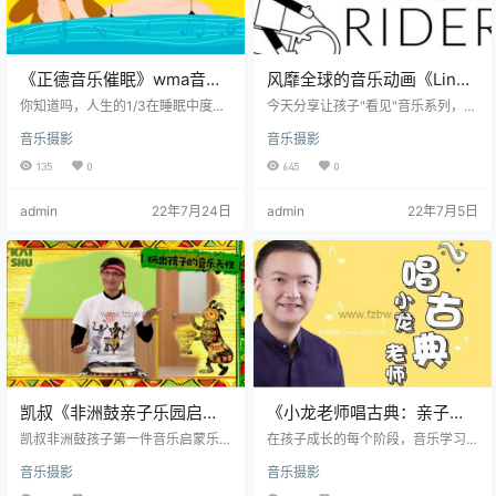
面的了解…
《正德音乐催眠》wma音频
风靡全球的音乐动画《Line
教你找回婴儿般沉沉的睡眠
Rider 线条骑士》共44集
你知道吗，人生的1/3在睡眠中度
今天分享让孩子"看见"音乐系列，风
过，当你认真规划那醒着的2/3人生
靡全球的音乐动画《Line Rider 线条
音乐摄影
音乐摄影
时，也许你忽略了睡觉这件大事。
骑士》。一个滑雪橇的小人带着我
你真以为睡觉只有休息的作用？事
们，跟着音乐旋律上天入地，简直
135
0
645
0
实上睡觉可以治疗疾病、减压舒
太过瘾了！孩子们不知不觉就能入
缓、疗愈心灵等好处。你以为只规
门古典音乐！ 在YouTube上，一个2
admin
22年7月24日
admin
22年7月5日
划好2/3的人生就够了吗？优质的睡
1岁的古典音乐爱好者Doodle Chao
眠才能为你的人生助跑！ 睡眠，其
s制作了这一系列的视频，获得了上
实需要学习，更需要指导。不仅要
亿次的惊人播放量，共计42集，让
睡着，更要睡好。睡眠专家——正
孩子们以小眼睛可见的方式去接触
德音乐催眠，教你找回婴儿般沉沉
到古典音乐，从而能感受到古典音
的睡眠。~ 资源目录…
乐的魅…
凯叔《非洲鼓亲子乐园启蒙
《小龙老师唱古典：亲子音
课》mp4视频
乐启蒙课》共20集 mp3音频
凯叔非洲鼓孩子第一件音乐启蒙乐
在孩子成长的每个阶段，音乐学习
器（mp4视频） 孩子的第一件乐
的重要性不言而喻。 作为宝爸宝妈
音乐摄影
音乐摄影
器，应该学什么？ 第一件乐器，要
的你，是否有这样的困惑： 想开启
贴合孩子的天性，让孩子天然喜
宝宝的音乐智能，却不知该如何启