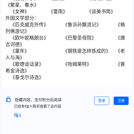
《繁星、春水》
《女神》 《雷雨》 《谈美书简》
外国文学部分：
《匹克威克外传》 《鲁浜孙飘流记》 《格
列佛游记》
《欧叶妮格朗台》 《巴黎圣母院》 《唐
吉诃德》
《童年》 《钢铁是怎样炼成的》 《老
人与海》
《歌德谈话录》 《哈姆莱特》 《普
希金诗选》
《泰戈尔诗选》
隐藏内容，支付积分后阅读
登录
注册
已经有
12
人购买查看了此内容
5