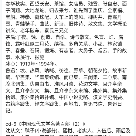
春华秋实、西望长安、茶馆、女店员、残雪、张自忠、面
子问题、大地龙蛇、归去来兮、谁先到了重庆、全家福、
宝船、神拳、荷珠配、火车上的威风、柳树井、青霞丹
雪、青蛙骑手、曲艺、新诗、旧体诗、散文集、文学概论
讲义、老年破车、秦氏三兄弟
茅盾:子夜、蚀、创造、自杀、诗与散文、色盲、虹、腐
蚀、霜叶红似二月花、续稿、多角关系、小巫、林家铺
子、春蚕、石碣、锻炼、有志者、大鼻子、烟云、手的故
事、水藻行、报施
冰心：1919年~1994年。
鲁迅：坟、热风、呐喊、彷徨、野草、朝花夕拾、故事新
编、华盖集、华盖集续编、而已集、三闲集、二心集、南
腔北调集、伪自由书、准风月谈、花边文学、且介亭杂
文、且介亭杂文二集、且介亭杂文末编、集外集、集外集
拾遗、集外集拾遗补编、中国小说史略、汉文学史纲要、
古籍序跋集、译文序跋集、两地书、鲁迅书信、鲁迅日
记。
cd-6《中国现代文学名著百部（2）》
沈从文：鸭子(小说部分)、蜜柑、老实人、入伍后、雨后及