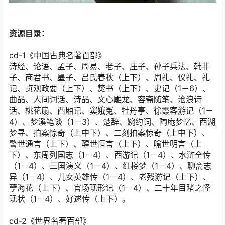
资源目录：
cd-1《中国古典名著百部》
诗经、论语、孟子、周易、老子、庄子、孙子兵法、韩非
子、商君书、墨子、吕氏春秋（上下）、周礼、仪礼、礼
记、贞观政要（上下）、焚书（上下）、史记（1－6）、
曲品、人间词话、诗品、文心雕龙、容斋随笔、沧浪诗
话、桃花扇、西厢记、窦娥冤、牡丹亭、徐霞客游记（1－
4）、梦溪笔谈（1－3）、楚辞、婉约词、陶庵梦忆、西湖
梦寻、拍案惊奇（上中下）、二刻拍案惊奇（上中下）、
警世通言（上下）、醒世恒言（上下）、喻世明言（上
下）、东周列国志（1－4）、西游记（1－4）、水浒全传
（1－4）、三国演义（1－4）、红楼梦（1－4）、聊斋志
异（1－4）、儿女英雄传（1－4）、老残游记（上下）、
孽海花（上下）、官场现形记（1－4）、二十年目睹之怪
现状（1－4）、好逑传（上下）。
cd-2《世界名著百部》