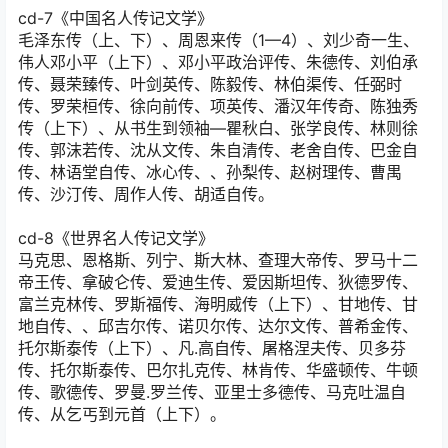
cd-7《中国名人传记文学》
毛泽东传（上、下）、周恩来传（1—4）、刘少奇一生、
伟人邓小平（上下）、邓小平政治评传、朱德传、刘伯承
传、聂荣臻传、叶剑英传、陈毅传、林伯渠传、任弼时
传、罗荣桓传、徐向前传、项英传、潘汉年传奇、陈独秀
传（上下）、从书生到领袖—瞿秋白、张学良传、林则徐
传、郭沫若传、沈从文传、朱自清传、老舍自传、巴金自
传、林语堂自传、冰心传、、孙梨传、赵树理传、曹禺
传、沙汀传、周作人传、胡适自传。
cd-8《世界名人传记文学》
马克思、恩格斯、列宁、斯大林、查理大帝传、罗马十二
帝王传、拿破仑传、爱迪生传、爱因斯坦传、狄德罗传、
富兰克林传、罗斯福传、海明威传（上下）、甘地传、甘
地自传、、邱吉尔传、诺贝尔传、达尔文传、普希金传、
托尔斯泰传（上下）、凡.高自传、屠格涅夫传、贝多芬
传、托尔斯泰传、巴尔扎克传、林肯传、华盛顿传、牛顿
传、歌德传、罗曼.罗兰传、亚里士多德传、马克吐温自
传、从乞丐到元首（上下）。