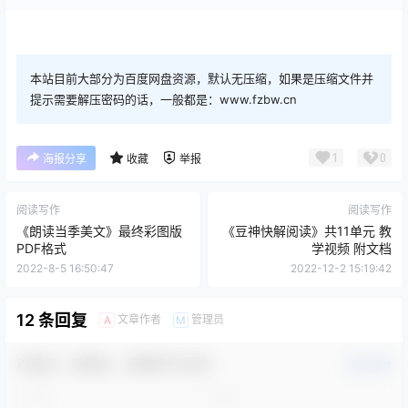
本站目前大部分为百度网盘资源，默认无压缩，如果是压缩文件并
提示需要解压密码的话，一般都是：www.fzbw.cn
1
0
海报分享
收藏
举报
阅读写作
阅读写作
《朗读当季美文》最终彩图版
《豆神快解阅读》共11单元 教
PDF格式
学视频 附文档
2022-8-5 16:50:47
2022-12-2 15:19:42
12 条回复
文章作者
管理员
A
M
欢迎您，新朋友，感谢参与互动！
确认修改