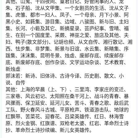
其他、山鬼、十四夜间、篁君日记、好管闲事的人、龙
朱、石子船、沈从文甲集、一个女剧员的生活、沈从文子
集、虎雏、都市一妇人、凤子、一个母亲、月下小景、阿
黑小史、如蕤集、游目集、边域、八骏图、新与旧、主妇
集、长河、小砦及其它、新摘星录、芸庐纪事、雪晴、福
生、在别一个国度里、采蕨、神巫之爱、旅店及其他、夫
妇、鸭子(散文部分)、记胡也频、从文自传、湘行散记、湘
西、怯步集、非梦集、新景与旧谊、水云集、新睛集、序
跋集、沫沫集、昆明冬景、烛虛、废邮存底、续废邮存
底、新废邮存底、创作杂谈、文学运动杂谈、艺术教育、
新烛虛
郭沫若：新诗、旧体诗、古诗今译、历史剧、散文、小
说、自传
其他：上海的早晨（上、下）、三里湾、李家庄的变迁、
三家巷、风云初记、太阳照在桑干河上、战斗的青春、暴
风骤雨、保卫延安、延河儿女、苦斗、青春之歌、敌后武
工队、野火春风斗古城、平原枪声、铁道游击队、地球的
红飘带、苦菜花、迎春花、吕梁英雄传、红日、林海雪
原、烈火金钢、红旗谱、双枪老太婆、红岩、革命烈士诗
抄、革命烈士诗抄续编、新儿女英雄传。