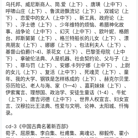
乌托邦、威尼斯商人、简.爱（上下）、唐璜（上中下）、
呼啸山庄（上下）、鲁滨逊飘流记（上下）、双城记（上
下）、恋爱中的女人（上中下）、新工具、政府论（上
下）、浮士德（上下）、少年维特的烦恼、希腊神化故
事、战争论（上中下）、幻灭（上中下）、欧叶妮．格朗
台、邦斯舅舅（上下）、格兰特船长的儿女（上下）、漂
亮朋友（上下）、娜娜（上下）、包法利夫人（上下）、
基督山伯爵(1-4)、茶花女（上下）、巴黎圣母院（上中
下）、拿破伦法典、人是机器、社会契约论、父与子（上
下）、罪与罚（上下）、安娜.卡列宁娜（上中下）、上尉
的女儿（上下）、复活（上中下）、死魂灵（上下）、童
年、我的大学、钢铁是怎样练成的（上下）、赫克尔贝里.
芬历险记、老人与海、家（1—4）、嘉莉妹妹（上下）、
伊索寓言、理想国、政治学、安徒生童话（1-4）、牛虻
（上下）、唐吉诃德（上中下）、世界人权宣言、妇女宣
言、汉穆拉比王法典、性爱与文明、论神、太阳城、忏悔
录。
cd-3《中国古典名著新百部》
荀子、屈原集、李白集、杜甫集、离魂记、柳毅传、霍小