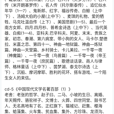
传（米开朗基罗传）、名人传（托尔斯泰传）、追忆似水
年华（1—7）、鬼新郎、红字、福谷传奇、白鲸（上中
下）、汤姆大伯的小屋(上中下）、麦琪的礼物、爱的牺
牲、马克吐温自传（上下）、美国悲剧(1—5)、最后一个
南方女郎、四月.四月杪、普希金诗选（上中下）、当代英
雄、白痴(1—4)、亚科夫.巴辛科夫、阿夏、末末、贵族之
家、初恋、春潮、第六病室、带小狗的女人、马卡尔.楚德
拉、米嘉之恋、第四十一、神曲—地狱篇、神曲—炼狱
篇、神曲—天堂篇、乡村骑士、卡儿美拉、一千零一夜
（神魔篇）、一千零一夜（鸟兽篇）、一千零一夜（帝王
篇）、一千零一夜（庶民篇）、歌德谈话录、商人与律
师、格林童话（上中下）、茵梦湖、泰戈尔诗选（上
下）、沉船、摩诃摩耶、胜利的花环、搭车游戏、一个陌
生女人的来信。
cd-5《中国现代文学名著百部（1）》
老舍：老张的哲学、赵子曰、二马、小坡的生日、离婚、
年天赐传、骆驼祥子、文博士、火葬、四世同堂、鼓书艺
人、无名高地有了名、正红旗下、猫城记、赶集、樱海
集、蛤藻集、火车集、贫血集、集外、方珍珠、龙须沟、