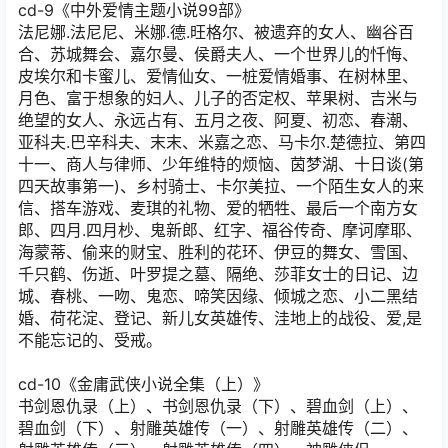
cd-9《中外爱情主题小说99部》
法尼娜.法尼尼、米娜.德.旺格尔、被遗弃的女人、幽谷百
合、苏城舞会、嘉尔曼、侯爵夫人、一个世界儿的忏悔、
皮埃尔和卡蜜儿、爱情仙女、一桩爱情婚事、在树林里、
月色、富于想象的妇人、儿子的否定权、苹果树、吉米与
绝望的女人、永远占有、五月之夜、阿夏、初恋、春潮、
亚科夫.巴辛科夫、末末、米嘉之恋、马卡尔.楚德拉、第四
十一、商人与律师、少年维特的烦恼、茵梦湖、十日谈(第
四天故事第一)、乡村骑士、卡尔美拉、一个陌生女人的来
信、搭车游戏、麦琪的礼物、爱的牺牲、最后一个南方女
郎、四月.四月杪、鬼新郎、红字、福谷传奇、摩诃摩耶、
海蒙蒂、偷来的财宝、胜利的花环、伊豆的舞女、雪国、
千只鹤、伤逝、叶罗提之墓、隔绝、莎菲女士的日记、边
城、春桃、一吻、鬼恋、啼笑因缘、倾城之恋、小二黑结
婚、荷花淀、登记、新儿女英雄传、洼地上的战役、爱,是
不能忘记的、受戒。
cd-10《金庸武侠小说全集（上）》
书剑恩仇录（上）、书剑恩仇录（下）、碧血剑（上）、
碧血剑（下）、射雕英雄传（一）、射雕英雄传（二）、