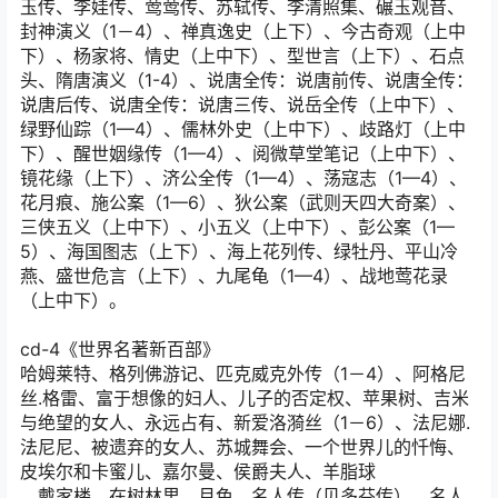
玉传、李娃传、莺莺传、苏轼传、李清照集、碾玉观音、
封神演义（1－4）、禅真逸史（上下）、今古奇观（上中
下）、杨家将、情史（上中下）、型世言（上下）、石点
头、隋唐演义（1-4）、说唐全传：说唐前传、说唐全传：
说唐后传、说唐全传：说唐三传、说岳全传（上中下）、
绿野仙踪（1—4）、儒林外史（上中下）、歧路灯（上中
下）、醒世姻缘传（1—4）、阅微草堂笔记（上中下）、
镜花缘（上下）、济公全传（1—4）、荡寇志（1—4）、
花月痕、施公案（1—6）、狄公案（武则天四大奇案）、
三侠五义（上中下）、小五义（上中下）、彭公案（1—
5）、海国图志（上下）、海上花列传、绿牡丹、平山冷
燕、盛世危言（上下）、九尾龟（1—4）、战地莺花录
（上中下）。
cd-4《世界名著新百部》
哈姆莱特、格列佛游记、匹克威克外传（1－4）、阿格尼
丝.格雷、富于想像的妇人、儿子的否定权、苹果树、吉米
与绝望的女人、永远占有、新爱洛漪丝（1－6）、法尼娜.
法尼尼、被遗弃的女人、苏城舞会、一个世界儿的忏悔、
皮埃尔和卡蜜儿、嘉尔曼、侯爵夫人、羊脂球
、戴家楼、在树林里、月色、名人传（贝多芬传）、名人