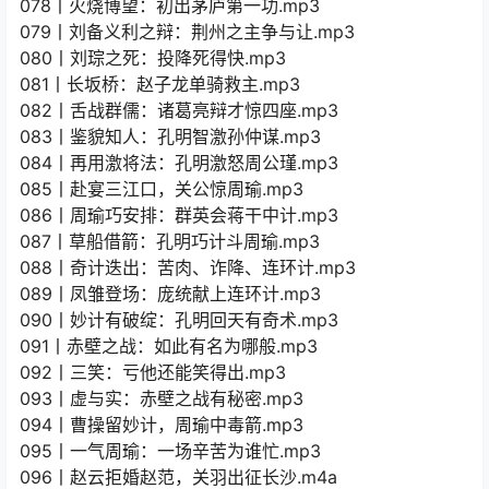
078丨火烧博望：初出茅庐第一功.mp3
079丨刘备义利之辩：荆州之主争与让.mp3
080丨刘琮之死：投降死得快.mp3
081丨长坂桥：赵子龙单骑救主.mp3
082丨舌战群儒：诸葛亮辩才惊四座.mp3
083丨鉴貌知人：孔明智激孙仲谋.mp3
084丨再用激将法：孔明激怒周公瑾.mp3
085丨赴宴三江口，关公惊周瑜.mp3
086丨周瑜巧安排：群英会蒋干中计.mp3
087丨草船借箭：孔明巧计斗周瑜.mp3
088丨奇计迭出：苦肉、诈降、连环计.mp3
089丨凤雏登场：庞统献上连环计.mp3
090丨妙计有破绽：孔明回天有奇术.mp3
091丨赤壁之战：如此有名为哪般.mp3
092丨三笑：亏他还能笑得出.mp3
093丨虚与实：赤壁之战有秘密.mp3
094丨曹操留妙计，周瑜中毒箭.mp3
095丨一气周瑜：一场辛苦为谁忙.mp3
096丨赵云拒婚赵范，关羽出征长沙.m4a