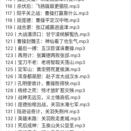
116丨杀伏后：飞扬跋扈更猖狂.mp3
117丨阳平关之战：曹操打赢靠什么.mp3
118丨捉庞德：曹操平定汉中地.mp3
119丨战合淝：张辽威震逍遥津.mp3
120丨大战濡须口：甘宁凌统解冤仇.mp3
121丨曹操封魏王：神仙看了也生气.mp3
122丨最后一搏：五汉臣谋诛曹操.mp3
123丨再用计：张翼德两败张郃.mp3
124丨宝刀不老：老将智取天荡山.mp3
125丨定军山：黄忠劈死夏侯渊.mp3
126丨浑身都是胆：赵子龙大战汉水.mp3
127丨孔明使诡计，曹操败得快.mp3
128丨杨修之死：恃才放旷惹灾殃.mp3
129丨战神无远见，义士情商低.mp3
130丨庞德抬棺出战，关羽水淹七军.mp3
131丨陆逊设奇计，关羽失荆州.mp3
132丨英雄末路：关羽败走麦城.mp3
133丨死后成神：玉泉山关公显圣.mp3