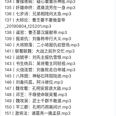
134丨曹操患病：疑心重重杀神医.mp3
135丨奸雄命终：遗臭流芳在一身.mp3
136丨七步诗：兄弟相残何太急.mp3
137丨大辩论：曹丕要不要做皇帝
_20190804_125201.mp3
138丨逼宫：曹丕篡汉废献帝.mp3
139丨报弟仇：刘备称帝行大义.mp3
140丨大将陨落：二小将报仇初登场.mp3
141丨联蜀联魏：大战之前外交忙.mp3
142丨战猇亭：刘先主报仇雪恨.mp3
143丨书生统兵：吴将蜀主同轻视.mp3
144丨火烧连营：刘备败走白帝城.mp3
145丨八阵图：神秘石阵阻陆逊.mp3
146丨刘备托孤，阿斗继位.mp3
147丨魏攻蜀：孔明安居退大敌.mp3
148丨邓芝：不辱使命联吴蜀.mp3
149丨魏攻吴：武士千群不敢渡.mp3
150丨平三郡：孔明巧用离间计.mp3
151丨激将法：诸葛亮一擒孟获.mp3