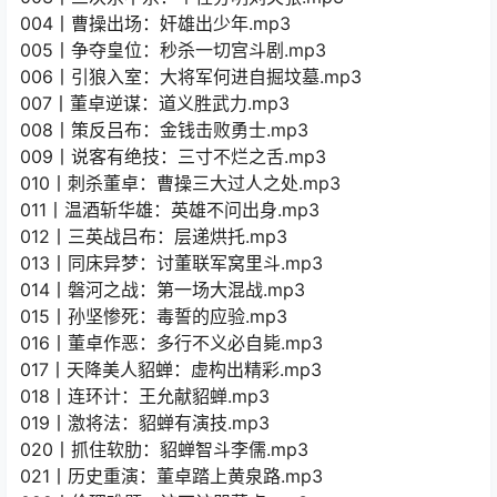
004丨曹操出场：奸雄出少年.mp3
005丨争夺皇位：秒杀一切宫斗剧.mp3
006丨引狼入室：大将军何进自掘坟墓.mp3
007丨董卓逆谋：道义胜武力.mp3
008丨策反吕布：金钱击败勇士.mp3
009丨说客有绝技：三寸不烂之舌.mp3
010丨刺杀董卓：曹操三大过人之处.mp3
011丨温酒斩华雄：英雄不问出身.mp3
012丨三英战吕布：层递烘托.mp3
013丨同床异梦：讨董联军窝里斗.mp3
014丨磐河之战：第一场大混战.mp3
015丨孙坚惨死：毒誓的应验.mp3
016丨董卓作恶：多行不义必自毙.mp3
017丨天降美人貂蝉：虚构出精彩.mp3
018丨连环计：王允献貂蝉.mp3
019丨激将法：貂蝉有演技.mp3
020丨抓住软肋：貂蝉智斗李儒.mp3
021丨历史重演：董卓踏上黄泉路.mp3