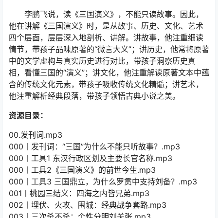
李鹏飞说，读《三国演义》，不能只读故事。因此，
他在讲解《三国演义》时，是从故事、历史、文化、艺术
四个层面，层层深入地剖析、讲解。讲故事，他注重细读
情节，带孩子品味原著的“微言大义”；讲历史，他常将原著
中的文学虚构与真实历史进行对比，带孩子洞察历史真
相，看懂三国的“演义”；讲文化，他注重解读原著文本中蕴
含的传统文化元素，带孩子吸收传统文化精髓；讲艺术，
他注重解析经典段落，带孩子领悟古典小说之美。
资源目录：
00.发刊词.mp3
000丨发刊词：“三国”为什么不能只听故事？.mp3
000丨工具1 东汉行政区划及主要长官名称.mp3
000丨工具2《三国演义》的前世今生.mp3
000丨工具3 三国鼎立，为什么罗贯中支持刘备？.mp3
001丨桃园三结义：四海之内皆兄弟.mp3
002丨埋伏、火攻、围城：经典战争套路.mp3
003丨三次杀不杀：个性分明刘关张.mp3