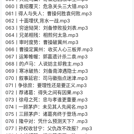
060丨袁绍覆灭：危急关头三大错.mp3
061丨得人与失人：曹操何胜袁何败.mp3
062丨十面埋伏,背水一战.mp3
063丨穷途恸哭：刘备惨败投刘表.mp3
064丨兄弟相残：相煎何太急.mp3
065丨审时度势：曹操破冀州.mp3
066丨曹操定冀州：收买人心三板斧.mp3
067丨运筹帷幄：郭嘉遗计杀二袁.mp3
068丨的卢马：人说妨主却救主.mp3
069丨寒冰破热：刘备南漳遇隐士.mp3
070丨叙事延宕：司马徽指点迷津.mp3
071丨争徐庶：要理性还是要正义.mp3
072丨荐诸葛：得失之间有因果.mp3
073丨徐母之死：忠与孝谁更重要.mp3
074丨一顾茅庐：未见其人先闻名.mp3
075丨三顾茅庐：诸葛亮终于登场.mp3
076丨隆中对：凭什么预测天下？.mp3
077丨孙权收甘宁：父仇改不改报？.mp3