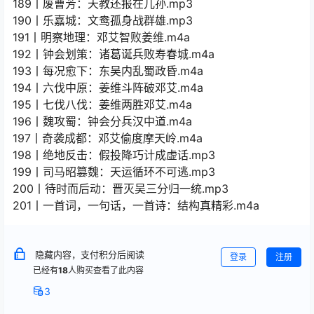
189丨废曹芳：天教还报在儿孙.mp3
190丨乐嘉城：文鸯孤身战群雄.mp3
191丨明察地理：邓艾智败姜维.m4a
192丨钟会划策：诸葛诞兵败寿春城.m4a
193丨每况愈下：东吴内乱蜀政昏.m4a
194丨六伐中原：姜维斗阵破邓艾.m4a
195丨七伐八伐：姜维两胜邓艾.m4a
196丨魏攻蜀：钟会分兵汉中道.m4a
197丨奇袭成都：邓艾偷度摩天岭.m4a
198丨绝地反击：假投降巧计成虚话.mp3
199丨司马昭篡魏：天运循环不可逃.mp3
200丨待时而后动：晋灭吴三分归一统.mp3
201丨一首词，一句话，一首诗：结构真精彩.m4a
隐藏内容，支付积分后阅读
登录
注册
已经有
18
人购买查看了此内容
3