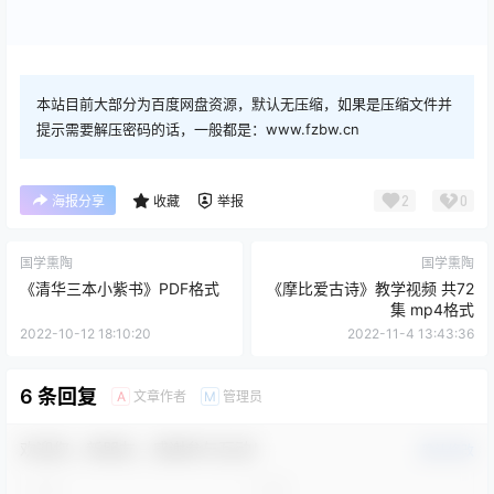
本站目前大部分为百度网盘资源，默认无压缩，如果是压缩文件并
提示需要解压密码的话，一般都是：www.fzbw.cn
2
0
海报分享
收藏
举报
国学熏陶
国学熏陶
《清华三本小紫书》PDF格式
《摩比爱古诗》教学视频 共72
集 mp4格式
2022-10-12 18:10:20
2022-11-4 13:43:36
6 条回复
文章作者
管理员
A
M
欢迎您，新朋友，感谢参与互动！
确认修改