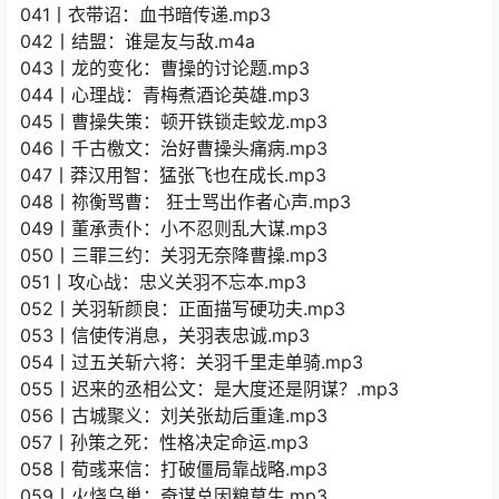
041丨衣带诏：血书暗传递.mp3
042丨结盟：谁是友与敌.m4a
043丨龙的变化：曹操的讨论题.mp3
044丨心理战：青梅煮酒论英雄.mp3
045丨曹操失策：顿开铁锁走蛟龙.mp3
046丨千古檄文：治好曹操头痛病.mp3
047丨莽汉用智：猛张飞也在成长.mp3
048丨祢衡骂曹： 狂士骂出作者心声.mp3
049丨董承责仆：小不忍则乱大谋.mp3
050丨三罪三约：关羽无奈降曹操.mp3
051丨攻心战：忠义关羽不忘本.mp3
052丨关羽斩颜良：正面描写硬功夫.mp3
053丨信使传消息，关羽表忠诚.mp3
054丨过五关斩六将：关羽千里走单骑.mp3
055丨迟来的丞相公文：是大度还是阴谋？.mp3
056丨古城聚义：刘关张劫后重逢.mp3
057丨孙策之死：性格决定命运.mp3
058丨荀彧来信：打破僵局靠战略.mp3
059丨火烧乌巢：奇谋总因粮草生.mp3