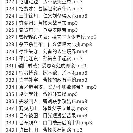
022丨伦理难题：该不该哭董卓.mp3
023丨招贤才：曹操起家靠什么.mp3
024丨三让徐州：仁义刘备得人心.mp3
025丨夺兖州：曹操大战吕布.mp3
026丨奇货可居：争夺汉献帝.mp3
027丨曹操野心初露：挟天子以令诸侯.mp3
028丨杀不杀吕布：仁义谋略大比拼.mp3
029丨徐州失守：刘备的人生境界.mp3
030丨平定江东：孙策白手起家.mp3
031丨辕门射戟：受恩深处虎亦亲.mp3
032丨智者博弈：嫁不嫁，杀不杀.mp3
033丨亡羊补牢：曹操施政有手腕.mp3
034丨袁术遭围攻：实力不够敢称帝？.mp3
035丨将计就计：贾诩斗曹操.mp3
036丨先发制人：曹刘联手攻吕布.mp3
037丨调虎离山：陈登父子立首功.mp3
038丨吕布被困：目光短浅尝苦果.mp3
039丨吕布殒命：白门楼最后的审判.mp3
040丨许田打围：曹操投石问路.mp3