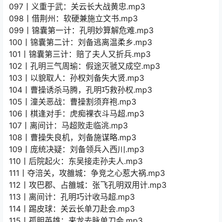
097丨义重于武：关云长大战黄忠.mp3
098丨借荆州：软硬兼施立文书.mp3
099丨锦囊第一计：孔明妙算解危难.mp3
100丨锦囊第二计：刘备逃离温柔乡.mp3
101丨锦囊第三计：赔了夫人又折兵.mp3
102丨孔明三气周瑜：假途灭虢又成空.mp3
103丨以貌取人：孙权刘备失大贤.mp3
104丨曹操诱杀马腾，孔明巧救孙权.mp3
105丨潼关恶战：曹操割须弃袍.mp3
106丨棋逢对手：虎痴裸衣斗马超.mp3
107丨离间计：马超败走临洮.mp3
108丨曹操失良机，刘备施谋略.mp3
109丨庞统决疑：刘备领兵入西川.mp3
110丨后院起火：东吴接走孙夫人.mp3
111丨夺涪关，攻雒城：争竞之心惹大祸.mp3
112丨攻巴郡、占雒城：张飞孔明双用计.mp3
113丨离间计：孔明巧计收马超.mp3
114丨踢皮球：关云长单刀赴会.mp3
115丨孤胆英雄：来龙去脉单刀会.mp3