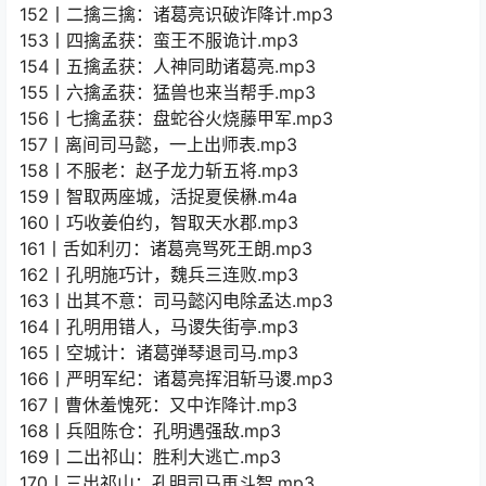
152丨二擒三擒：诸葛亮识破诈降计.mp3
153丨四擒孟获：蛮王不服诡计.mp3
154丨五擒孟获：人神同助诸葛亮.mp3
155丨六擒孟获：猛兽也来当帮手.mp3
156丨七擒孟获：盘蛇谷火烧藤甲军.mp3
157丨离间司马懿，一上出师表.mp3
158丨不服老：赵子龙力斩五将.mp3
159丨智取两座城，活捉夏侯楙.m4a
160丨巧收姜伯约，智取天水郡.mp3
161丨舌如利刃：诸葛亮骂死王朗.mp3
162丨孔明施巧计，魏兵三连败.mp3
163丨出其不意：司马懿闪电除孟达.mp3
164丨孔明用错人，马谡失街亭.mp3
165丨空城计：诸葛弹琴退司马.mp3
166丨严明军纪：诸葛亮挥泪斩马谡.mp3
167丨曹休羞愧死：又中诈降计.mp3
168丨兵阻陈仓：孔明遇强敌.mp3
169丨二出祁山：胜利大逃亡.mp3
170丨三出祁山：孔明司马再斗智.mp3