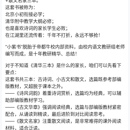
+散文名家三本。
这套书被称为：
北京小初衔接必学；
清华附中教学大纲必修；
也是喜欢诗词的家长学生必败；
在江湖里还流传着：千年不打折，永远不够抢！
“小紫书”脱胎于帝都牛校内部资料，由校内语文教研组老师
编写而成，是十年教研精华、总结！
对于不知道《清华三本》是什么的家长，咱们可以先看下
要点：
这套书共三本：古诗词、小古文和散文，选篇既参考部编
版教材，又超脱于课本之外。
——《诗风词韵》着重诗词赏析，选篇均为经典，可以辅
助部编版教材学习。
——《古文华章》强调阅读经典，选篇与部编版教材紧密
配合，从诵读到精读，最后进阶到对比阅读思考。
——《散文名家》注重散文阅读，是非常难得的课外阅读
材料，适合泛读。