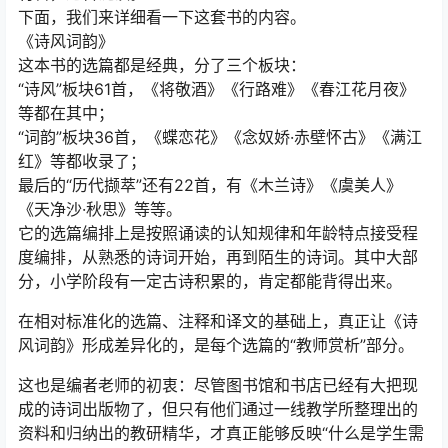
下面，我们来详细看一下这套书的内容。
《诗风词韵》
这本书的选篇都是经典，分了三个板块：
“诗风”板块61首，《将敬酒》《行路难》《春江花月夜》
等都在其中；
“词韵”板块36首，《蝶恋花》《念奴娇·赤壁怀古》《满江
红》等都收录了；
最后的“历代撷萃”还有22首，有《木兰诗》《虞美人》
《天净沙·秋思》等等。
它的选篇编排上是按照诵读的认知规律和年龄特点接受程
度编排，从熟悉的诗词开始，再到陌生的诗词。其中大部
分，小学阶段有一定古诗积累的，肯定都能背得出来。
在相对标准化的选篇、注释和译文的基础上，真正让《诗
风词韵》形成差异化的，是每个选篇的“教师赏析”部分。
这也是编者老师的初衷：尽管图书馆和书店已经有大把现
成的诗词出版物了，但只有他们通过一线教学所整理出的
资料和归纳出的教研精华，才真正能够反映“什么是学生需