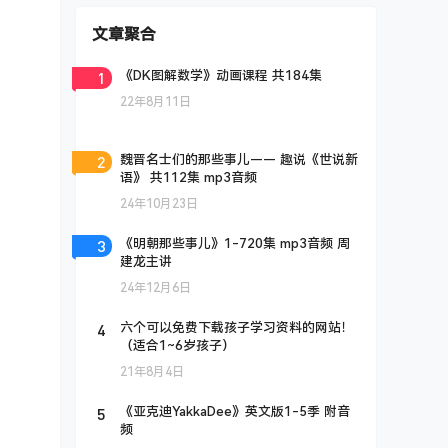
文章聚合
1
《DK图解数学》动画课程 共184集
22年8月11日
2
魏晋名士们的那些事儿—— 趣说《世说新
语》 共112集 mp3音频
24年10月23日
3
《明朝那些事儿》1-720集 mp3音频 周
建龙主讲
24年12月6日
4
六个可以免费下载孩子学习资料的网站！
（适合1~6岁孩子）
21年8月4日
5
《亚克迪YakkaDee》英文版1-5季 附音
频