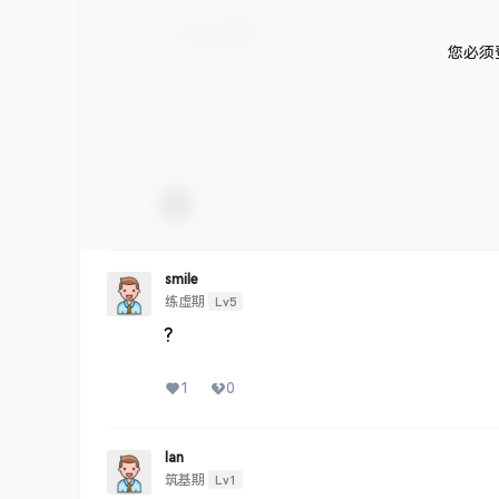
您必须
smile
Lv5
练虚期
?
1
0
Ian
Lv1
筑基期