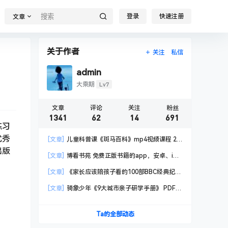
登录
快速注册
文章
关于作者
关注
私信
admin
Lv7
大乘期
文章
评论
关注
粉丝
1341
62
14
691
练习
优秀
[文章]
儿童科普课《斑马百科》mp4视频课程 20
出版
科高清视频 已更新
[文章]
博看书苑 免费正版书籍的app，安卓、iOS
均可用，无任何广告
[文章]
《家长应该陪孩子看的100部BBC经典纪录
片》共550GB
[文章]
骑象少年《9大城市亲子研学手册》 PDF格
式
Ta的全部动态