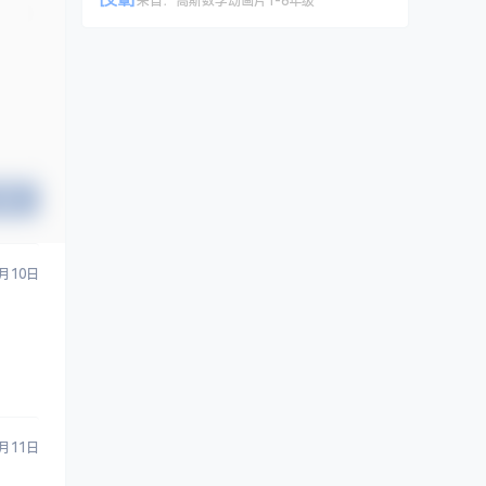
[文章]
来自：
高斯数学动画片1-6年级
提交
3月10日
3月11日