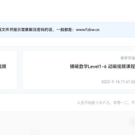
并提示需要解压密码的话，一般都是：www.fzbw.cn
数学天地
视频
捅破数学Level1-6 动画视频课程
2023-3-16 11:41:26
人生不如意十之八九，常想一二，不
确