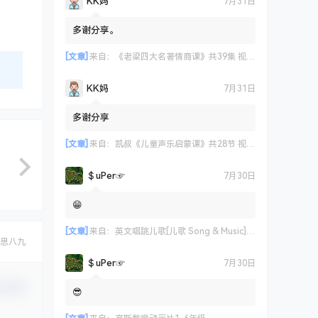
KK妈
7月31日
多谢分享。
[文章]
来自：
《老梁四大名著情商课》共39集 视频课程
KK妈
7月31日
多谢分享
[文章]
来自：
凯叔《儿童声乐启蒙课》共28节 视频课程
＄uΡer☞
7月30日
😁
[文章]
来自：
英文唱跳儿歌[儿歌 Song & Music] 艾米咕噜
思八九
＄uΡer☞
7月30日
认修改
😎