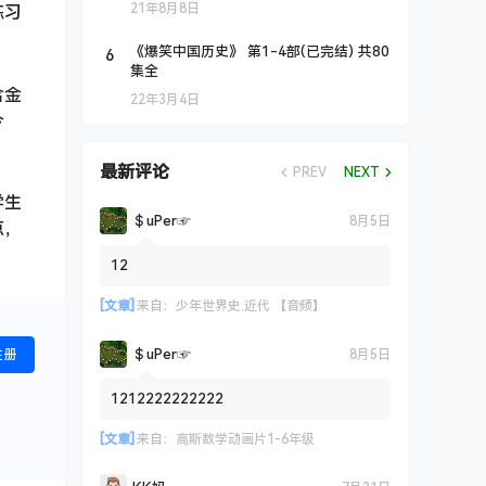
21年8月8日
练习
6
《爆笑中国历史》 第1-4部(已完结) 共80
集全
含金
22年3月4日
今
最新评论
PREV
NEXT
学生
＄uΡer☞
8月5日
点，
12
[文章]
来自：
少年世界史.近代 【音频】
＄uΡer☞
8月5日
注册
1212222222222
[文章]
来自：
高斯数学动画片1-6年级