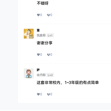
不错呀
0
0
雪
Lv1
筑基期
谢谢分享
0
0
萨
Lv2
结丹期
这套非常校内，1~3年级的有点简单
0
0