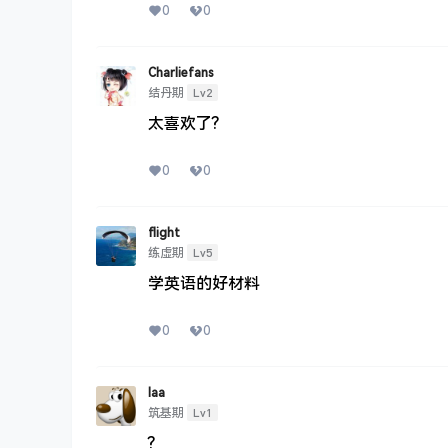
0
0
Charliefans
Lv2
结丹期
太喜欢了?
0
0
flight
Lv5
练虚期
学英语的好材料
0
0
laa
Lv1
筑基期
?