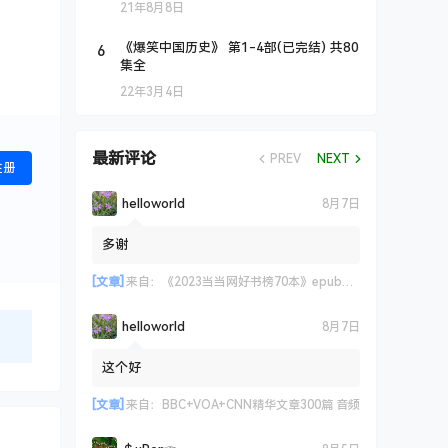
21年8月8日
6
《爆笑中国历史》 第1-4部(已完结) 共80
集全
22年3月4日
最新评论
PREV
NEXT
注册
helloworld
8月7日
多谢
[文章]
来自：
《2023当当网好书榜70本》epub+azw3+mobi格式
helloworld
8月7日
这个好
[文章]
来自：
BBC+VOA+CNN精华文章300篇 音频