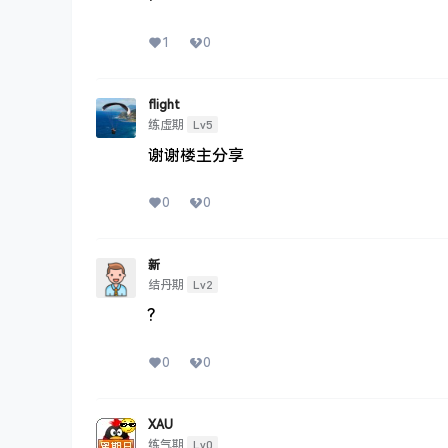
1
0
flight
Lv5
练虚期
谢谢楼主分享
0
0
新
Lv2
结丹期
?
0
0
XAU
Lv0
练气期