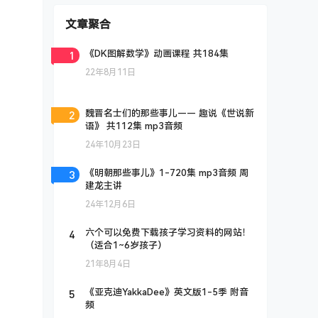
文章聚合
1
《DK图解数学》动画课程 共184集
22年8月11日
2
魏晋名士们的那些事儿—— 趣说《世说新
语》 共112集 mp3音频
24年10月23日
3
《明朝那些事儿》1-720集 mp3音频 周
建龙主讲
24年12月6日
4
六个可以免费下载孩子学习资料的网站！
（适合1~6岁孩子）
21年8月4日
5
《亚克迪YakkaDee》英文版1-5季 附音
频