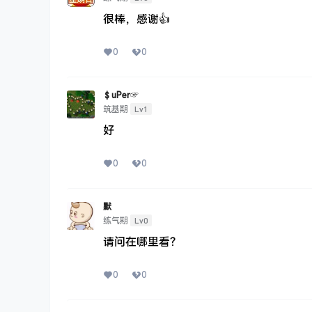
很棒，感谢👍
0
0
＄uΡer☞
Lv1
筑基期
好
0
0
默
Lv0
练气期
请问在哪里看？
0
0