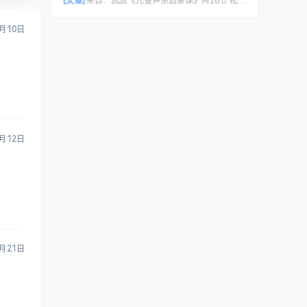
[文章]
来自：
凯叔《儿童声乐启蒙课》共28节 视频课程
4月10日
4月12日
4月21日