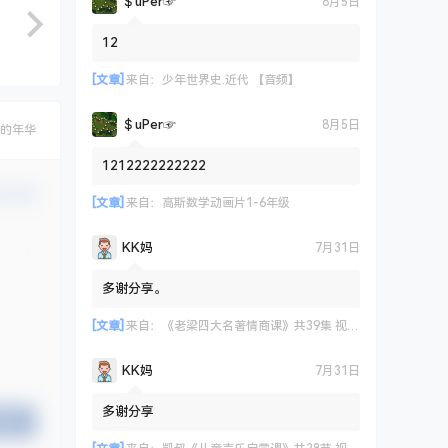
＄uΡer☞
8月5日
12
[文章]
来自：
少年世界史.近代 【音频】
＄uΡer☞
8月5日
的年华
1212222222222
认修改
[文章]
来自：
高斯数学动画片1-6年级
KK妈
7月31日
多谢分享。
[文章]
来自：
《老梁四大名著情商课》共39集 视频课程
KK妈
7月31日
多谢分享
提交