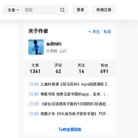
登录
快速注册
文章
关于作者
关注
私信
admin
Lv7
大乘期
文章
评论
关注
粉丝
1341
62
14
691
[文章]
儿童科普课《斑马百科》mp4视频课程 20
科高清视频 已更新
[文章]
博看书苑 免费正版书籍的app，安卓、iOS
均可用，无任何广告
[文章]
《家长应该陪孩子看的100部BBC经典纪录
片》共550GB
[文章]
骑象少年《9大城市亲子研学手册》 PDF格
式
Ta的全部动态