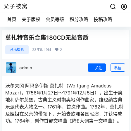
父子被窝
首页
关于版权
会员等级
积分攻略
投稿攻略
莫扎特音乐合集180CD无损音质
0
音乐摄影
23年5月9日
admin
关注
私信
沃尔夫冈·阿玛多伊斯·莫扎特（Wolfgang Amadeus
Mozart，1756年1月27日～1791年12月5日），出生于奥
地利萨尔茨堡，古典主义时期奥地利作曲家，维也纳古典
乐派代表人物之一。1761年，首次作曲。1762年，莫扎特
及姐姐在父亲的带领下，开始去欧洲各国献演，并获得成
功。1764年，创作首部交响曲《降E大调第一交响曲》。