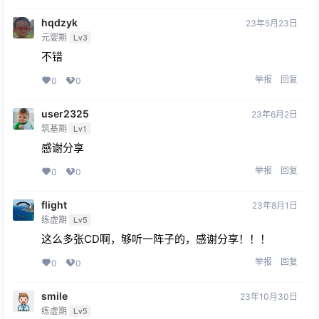
hqdzyk
23年5月23日
元婴期
Lv3
不错
举报
回复
0
0
user2325
23年6月2日
筑基期
Lv1
感谢分享
举报
回复
0
0
flight
23年8月1日
练虚期
Lv5
这么多张CD啊，够听一阵子的，感谢分享！！！
举报
回复
0
0
smile
23年10月30日
练虚期
Lv5