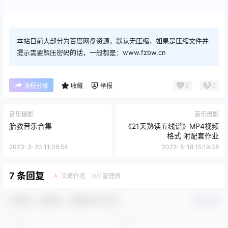
本站目前大部分为百度网盘资源，默认无压缩，如果是压缩文件并
提示需要解压密码的话，一般都是：www.fzbw.cn
0
0
海报分享
收藏
举报
音乐摄影
音乐摄影
胎教音乐合集
《21天熟读五线谱》MP4视频
格式 附配套作业
2023-3-20 11:06:54
2023-8-18 15:19:38
7 条回复
文章作者
管理员
A
M
欢迎您，新朋友，感谢参与互动！
确认修改