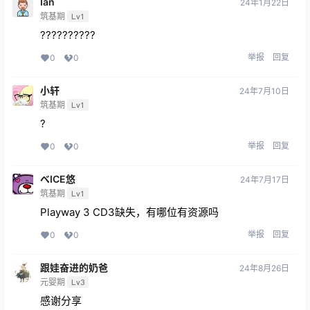
Ian
24年1月22日
筑基期
Lv1
??????????
举报
回复
0
0
小轩
24年7月10日
筑基期
Lv1
?
举报
回复
0
0
べICE悠
24年7月17日
筑基期
Lv1
Playway 3 CD3缺失，有哪位有资源吗
举报
回复
0
0
跟娃奋进的奶爸
24年8月26日
元婴期
Lv3
感谢分享