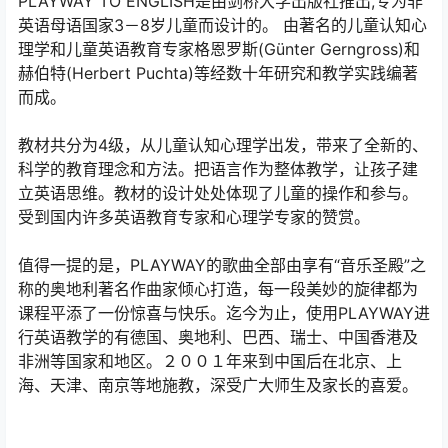
PLAYWAY TO ENGLISH是由剑桥大学出版社推出,专为非
英语母语国家3－8岁儿童而设计的。 由著名的儿童认知心
理学和儿童英语教育专家格恩罗斯(Günter Gerngross)和
赫伯特(Herbert Puchta)等经数十年研究和教学实践编著
而成。
教材共分为4级，从儿童认知心理学出发，带来了全新的、
科学的教育理念和方法。把语言作为整体教学，让孩子建
立英语思维。教材的设计处处体现了儿童的操作和参与。
受到国内许多英语教育专家和心理学专家的赞赏。
值得一提的是，PLAYWAY的歌曲全部由享有“音乐圣殿”之
称的奥地利著名作曲家倾心打造，每一段美妙的旋律都为
课程平添了一份惊喜与快乐。迄今为止，使用PLAYWAY进
行英语教学的有德国、奥地利、巴西、瑞士、中国香港及
非洲等国家和地区。２００１年来到中国后在北京、上
海、天津、南京等地施教，深受广大师生及家长的喜爱。