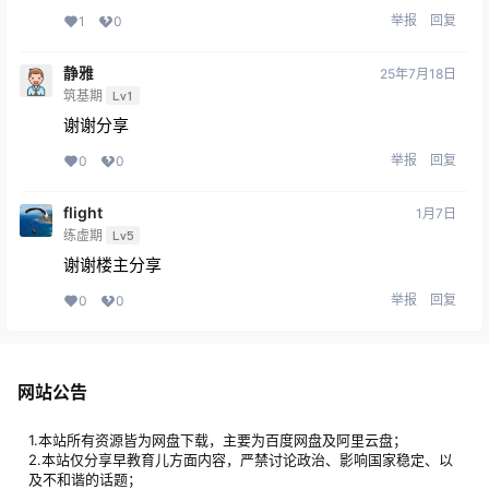
举报
回复
1
0
静雅
25年7月18日
筑基期
Lv1
谢谢分享
举报
回复
0
0
flight
1月7日
练虚期
Lv5
谢谢楼主分享
举报
回复
0
0
网站公告
1.本站所有资源皆为网盘下载，主要为百度网盘及阿里云盘；
2.本站仅分享早教育儿方面内容，严禁讨论政治、影响国家稳定、以
及不和谐的话题；