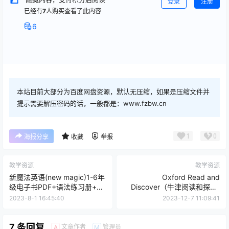
登录
注册
已经有
7
人购买查看了此内容
6
本站目前大部分为百度网盘资源，默认无压缩，如果是压缩文件并
提示需要解压密码的话，一般都是：www.fzbw.cn
1
0
海报分享
收藏
举报
教学资源
教学资源
新魔法英语(new magic)1-6年
Oxford Read and
级电子书PDF+语法练习册+预
Discover（牛津阅读和探索)
听PPT
1-6级PDF教材 附音频
2023-8-1 16:45:40
2023-12-7 11:09:41
7 条回复
文章作者
管理员
A
M